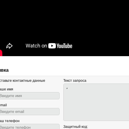
явка
ставьте контактные данные
Текст запроса
аше имя
-mail
аш телефон
Защитный код: