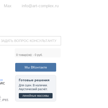
Max
info@art-complex.ru
ум:
 ул. Южная, д.8А, БЦ, офис №326
с 9 до 19 ч.
(Пн-Пт)
ЗАДАТЬ ВОПРОС КОНСУЛЬТАНТУ
0
товар(ов): -
0 руб.
Мы ВКонтакте
Готовые решения
ion
YARC
Для сцен. В наличии.
Акустический расчёт.
линейные массивы
,
, IP65.