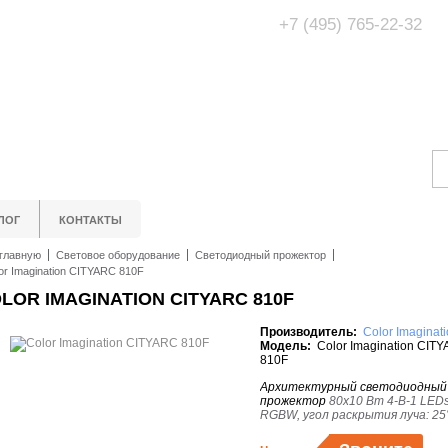
+7 (495) 765-22-32
Адрес Офис/Шоур
МО, г. Одинцово,
ЛОГ
КОНТАКТЫ
главную
Световое оборудование
Светодиодный прожектор
or Imagination CITYARC 810F
LOR IMAGINATION CITYARC 810F
Производитель:
Color Imaginat
Модель:
Color Imagination CIT
810F
Архитектурный светодиодный
прожектор
80х10 Вт 4-В-1 LEDs
RGBW, угол раскрытия луча: 25°