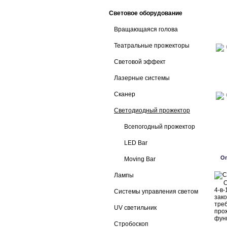
Световое оборудование
Вращающаяся голова
Театральные прожекторы
Световой эффект
Лазерные системы
Сканер
Светодиодный прожектор
Всепогодный прожектор
LED Bar
О
Moving Bar
Лампы
CIT
4-в
Системы управления светом
зак
тре
UV светильник
прож
фун
Стробоскоп