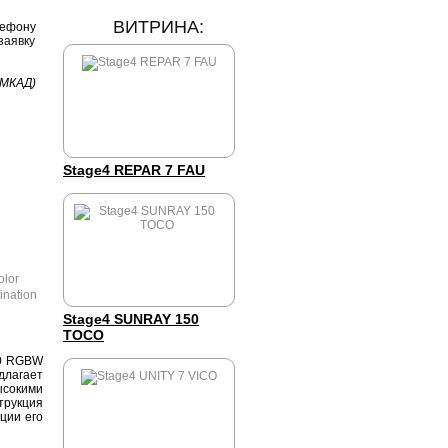
ВИТРИНА:
лефону
заявку
 МКАД)
Stage4 REPAR 7 FAU
Stage4 SUNRAY 150
TOCO
80 RGBW
длагает
ысокими
рукция
ции его