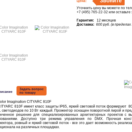
Звоните
Цена:
Уточнить цену вы можете по те
+7 (495) 765-22-32
или оставьте
Гарантия:
12 месяцев
Доставка:
600 руб. (в пределах
Задать вопрос
писание
по товару
YARC 810F имеет класс защиты IP65, яркий световой поток формируют 
-1 светодиодов по 10 Вт каждый. Прожектор оснащен поворотной лирой и пре
онченное решение для специализированных архитектурных проектов с в
бованиями. Доступно три режима управления по DMX. Прочная конст
ектора, ровный и яркий световой поток - все это дает возможность реализа
кционала на различных площадках.