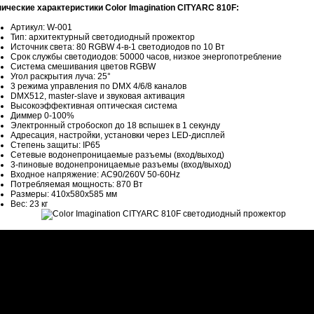
нические характеристики Color Imagination CITYARC 810F:
Артикул: W-001
Тип: архитектурный светодиодный прожектор
Источник света: 80 RGBW 4-в-1 светодиодов по 10 Вт
Срок службы светодиодов: 50000 часов, низкое энергопотребление
Система смешивания цветов RGBW
Угол раскрытия луча: 25°
3 режима управления по DMX 4/6/8 каналов
DMX512, master-slave и звуковая активация
Высокоэффективная оптическая система
Диммер 0-100%
Электронный стробоскоп до 18 вспышек в 1 секунду
Адресация, настройки, установки через LED-дисплей
Степень защиты: IP65
Сетевые водонепроницаемые разъемы (вход/выход)
3-пиновые водонепроницаемые разъемы (вход/выход)
Входное напряжение: AC90/260V 50-60Hz
Потребляемая мощность: 870 Вт
Размеры: 410х580х585 мм
Вес: 23 кг