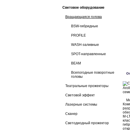
Световое оборудование
Вращающаяся голова
BSW-гибридные
PROFILE
WASH-заливные
SPOT-направленные
BEAM
Всепогодные поворотные
О
головы
Театральные прожекторы
Arol
семе
Световой эффект
Мод
Ком
Лазерные системы
раз
обес
Сканер
M-L
кла
Светодиодный прожектор
гиб
отк