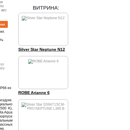
ая
 по
ВИТРИНА:
 вес
ние
кт.
ть
Silver Star Neptune N12
IP66 из
ROBE Arianne 6
оздухе.
циально
500 K),
la Aqua
корпусе
еальным
лассных
ию.