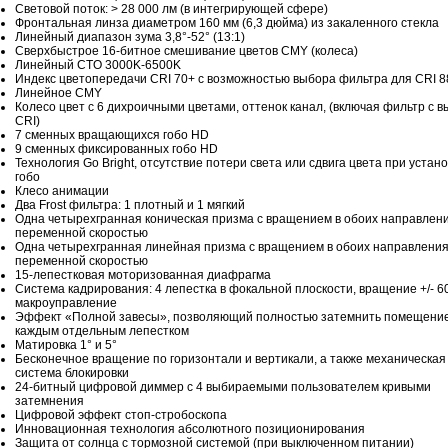
Световой поток: > 28 000 лм (в интегрирующей сфере)
Фронтальная линза диаметром 160 мм (6,3 дюйма) из закаленного стекла
Линейный диапазон зума 3,8°-52° (13:1)
Сверхбыстрое 16-битное смешивание цветов CMY (колеса)
Линейный CTO 3000K-6500K
Индекс цветопередачи CRI 70+ с возможностью выбора фильтра для CRI 8
Линейное CMY
Колесо цвет с 6 дихроичными цветами, оттенок канал, (включая фильтр с 
CRI)
7 сменных вращающихся гобо HD
9 сменных фиксированных гобо HD
Технология Go Bright, отсутствие потери света или сдвига цвета при устан
гобо
Клесо анимации
Два Frost фильтра: 1 плотный и 1 мягкий
Одна четырехгранная коническая призма с вращением в обоих направлени
переменной скоростью
Одна четырехгранная линейная призма с вращением в обоих направления
переменной скоростью
15-лепестковая моторизованная диафрагма
Система кадрирования: 4 лепестка в фокальной плоскости, вращение +/- 60
макроуправление
Эффект «Полной завесы», позволяющий полностью затемнить помещени
каждым отдельным лепестком
Матировка 1° и 5°
Бесконечное вращение по горизонтали и вертикали, а также механическая
система блокировки
24-битный цифровой диммер с 4 выбираемыми пользователем кривыми
затемнения
Цифровой эффект стоп-стробоскопа
Инновационная технология абсолютного позиционирования
Защита от солнца с тормозной системой (при выключенном питании)