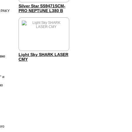
Silver Star SS9471SCM-
PRO NEPTUNE L380 B
Light Sky SHARK LASER
овке
CMY
° и
во
ого