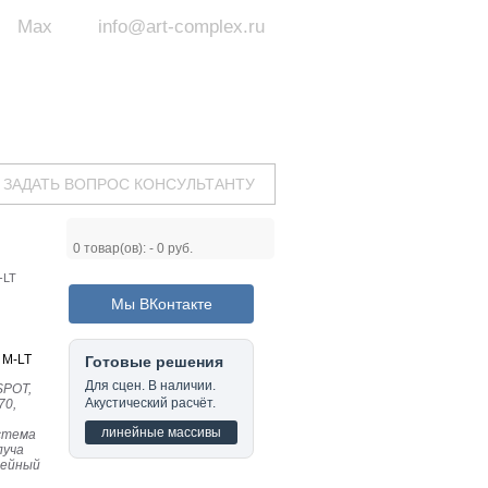
Max
info@art-complex.ru
ум:
 ул. Южная, д.8А, БЦ, офис №326
с 9 до 19 ч.
(Пн-Пт)
ЗАДАТЬ ВОПРОС КОНСУЛЬТАНТУ
0
товар(ов): -
0 руб.
-LT
Мы ВКонтакте
 M-LT
Готовые решения
Для сцен. В наличии.
SPOT,
Акустический расчёт.
70,
линейные массивы
истема
луча
инейный