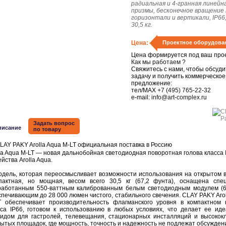
радиальная и 4-гранная линейн
призмы, бесконечное вращение
горизонтали и вертикали, IP66,
30,5 кг.
Цена:
Проектное оборудова
Цена формируется под ваш прое
Как мы работаем ?
Свяжитесь с нами, чтобы обсуди
задачу и получить коммерческое
предложение:
тел/MAX
+7 (495) 765-22-32
e-mail:
info@art-complex.ru
Задать вопрос
писание
по товару
la Aqua M-LT — новая дальнобойная светодиодная поворотная голова класса 
йства Arolla Aqua.
ель, которая переосмысливает возможности использования на открытом в
пактная, но мощная, весом всего 30,5 кг (67,2 фунта), оснащена спе
работанным 550-ваттным калиброванным белым светодиодным модулем (6
печивающим до 28 000 люмен чистого, стабильного свечения. CLAY PAKY Arol
T обеспечивает производительность флагманского уровня в компактном 
сса IP66, готовом к использованию в любых условиях, что делает ее ид
ридом для гастролей, телевещания, стационарных инсталляций и высокок
рытых площадок, где мощность, точность и надежность не подлежат обсужден