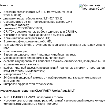
бенности
Источник света: кастомный LED модуль 550W (cold
white 6500 K)
диапазон масштабирования: 3,8°-52° (13:1)
Сверхбыстрое 16-битное смешивание цветов CMY
(цветовые колеса);
линейный CTO 3000K-6500K;
CRI 70+ с возможностью выбора фильтра для CRI 88+;
6-цветное колесо (включая фильтр с высоким CRI);
7 сменных вращающихся гобо HD;
9 сменных фиксированных гобо HD;
технология Go Bright, отсутствие потери света или сдвига цвета при устан
гобо;
колесо анимации;
4-гранная радиальная и 4-гранная линейная призмы;
моторизованная диафрагма с 15 лепестками;
система кадрирования: 4 лепестка в фокальной плоскости, вращение +/- 60
управление макроканалом;
эффект «полной завесы», позволяющий полностью затемнить пространст
каждым отдельным лепестком;
матирование 1° и 5°;
24-битный цифровой диммер с 4 выбираемыми пользователем кривыми
затемнения;
цифровой эффект стоп-стробоскопа
нические характеристики CLAY PAKY Arolla Aqua M-LT
:
Тип: LED-PROFILE-SPOT поворотная голова
Источник света: специально разработанный светодиодный модуль холодн
белого света мощностью 550 Вт (6500K)