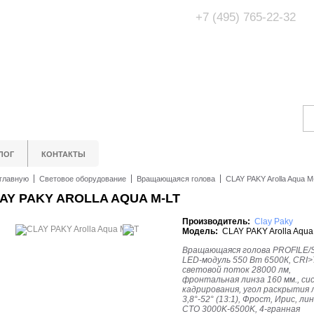
+7 (495) 765-22-32
Адрес Офис/Шоур
МО, г. Одинцово,
ЛОГ
КОНТАКТЫ
главную
Световое оборудование
Вращающаяся голова
CLAY PAKY Arolla Aqua M
AY PAKY AROLLA AQUA M-LT
Производитель:
Clay Paky
Модель:
CLAY PAKY Arolla Aqua
Вращающаяся голова PROFILE/
LED-модуль 550 Вт 6500К, CRI>
световой поток 28000 лм,
фронтальная линза 160 мм., с
кадрирования, угол раскрытия 
3,8°-52° (13:1), Фрост, Ирис, л
CTO 3000K-6500K, 4-гранная