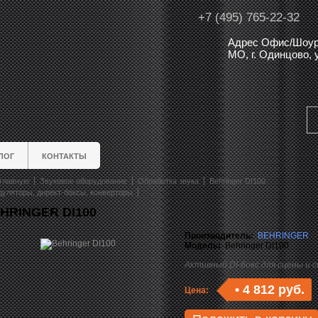
+7 (495) 765-22-32
Адрес Офис/Шоур
МО, г. Одинцово,
ЛОГ
КОНТАКТЫ
главную
Звуковое оборудование
Обработка звука
Behringer DI100
уляторы, директ-боксы, конверторы
HRINGER DI100
Производитель:
BEHRINGER
Модель:
Behringer DI100
Активный DI-бокс для сцены и 
•
4 812 руб.
Цена: