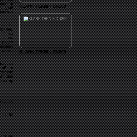
дного и
KLARK TEKNIK DN100
ыходной
золотым
сный ¼-
пример,
т-бокса
 сигнал
е рядом
уровень
а может
KLARK TEKNIK DN200
 работы
 дБ, а
озможно
Вт. Для
рматор
точнику
ала +50
золяции