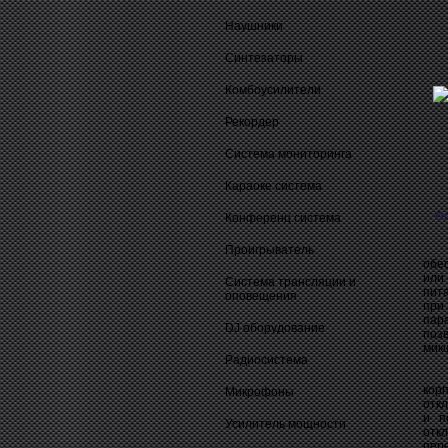
Наушники
Синтезаторы
Комбоусилители
Рекордер
Система мониторинга
Караоке система
О
Конференц система
Проигрыватель
Beh
обе
или
Система трансляции и
пит
оповещения
при
пар
DJ оборудование
поз
мик
Радиосистема
Раз
кор
Микрофоны
отк
и п
Усилитель мощности
отк
пер