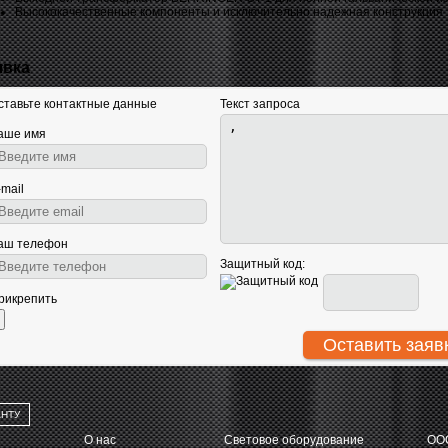
Высококачественные компоненты и исключительно надежная конструкция
явка
ставьте контактные данные
Текст запроса
аше имя
-mail
аш телефон
Защитный код:
рикрепить
АНТУ
О нас
Световое оборудование
ООО