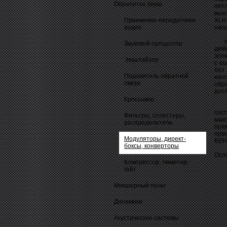
Обработка звука
пет
вых
Приемники-передатчики
XLR
аудио
нап
На 
Звуковой процессор
дюй
эле
Эквалайзер
с е
без
Подавитель обратной
нах
связи
обр
дост
Кроссовер
ULT
сос
Фильтры, сплиттеры,
мак
распределители
пря
пре
Модуляторы, директ-
BEH
боксы, конверторы
Осо
Компрессор, лимитер,
гейт
Микшерный пульт
Динамики
Акустические системы