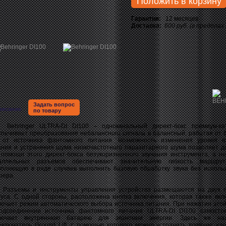
Положить в корзину
Гарантия:
12 месяцев
Доставка:
600 руб. (в пределах
Задать вопрос
писание
по товару
ringer ULTRA-DI DI100 – одноканальный директ-бокс премиум-кат
спечивает преобразование небалансного сигнала в балансный, работая от 
 от источника фантомного питания. Возможность изменения уровня в
ания и устранения шума низкочастотного паразитарного шума позволяет д
 помощи этого директ-бокса безукоризненного звучания инструмента, а не
аллельных разъемов обеспечивают значительную гибкость маршрути
воляющую в ряде случаев выполнить базовую обработку звука без исполь
шера.
ъемы и инструменты управления устройства размещаются на двух п
пуса. С одной стороны, расположена кнопка включения, которая также вкл
лючает режим автоматического выбора источника питания. При нажатии этой
одсоединении источника фантомного питания ULTRA-DI DI100 самосто
лючает внутреннюю батарею для экономии энергии. Здесь же нах
еключатель Ground Lift, с помощью которого можно устранить влияние «з