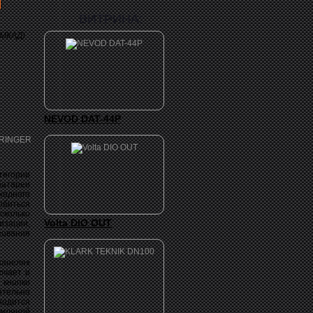
ВИТРИНА:
 МКАД)
NEVOD DAT-44P
егории
батареи
ходного
обиться
сколько
Volta DIO OUT
зации,
зования
анелях
ючает и
 кнопки
ятельно
одится
емляной