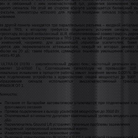
ли» и связанный с ним низкочастотный гул, разделив заземления вхо
одного сигналов. На этой же стороне корпуса размещается балансный в
-разъём, коннекторы которого для лучшей передачи сигнала покрыты 
ылением.
другой панели находятся три параллельных разъема – входной небалан
мовый TRS, к которому требуется подключить источник сигнала, на
ктрогитару, входной небалансный XLR, обеспечивающий совместимость дирек
ще большим числом инструментов и TRS Link, на который подается исходный
 изменений, например, для дальнейшей обработки усилителем. Такж
одятся два переключателя аттеньюатора, каждый из которых меняет 
аботки на 20 дБ; таким образом, суммарное значение уменьшения сигнал
игать 40 дБ.
RA-DI DI100 – широкополосный директ-бокс; частотный диапазон его
тавляет 10-93000 Гц. Соотношение сигнал/шум не превышает 110
симальные искажения в процессе работы имеют значение менее 0,005%. В
мое подключение устройства к аудиосистеме общей мощностью до 3000 
образования сигнала используется высококачественный трансфо
RINGER OT-1.
бенности:
Питание от батарейки автоматически отключается при подключении к ис
фантомного питания
Прямое подключение к выходу усилителя мощностью до 3000 Вт
Отключаемый аттенюатор допускает максимальный уровень входного сигн
дБu
Переключатель Ground Lift устраняет типичные проблемы заземления
Надежный, проверенный алюминиевый корпус
Износостойкие большие резиновые уголки
Выходной трансформатор BEHRINGER OT-1 для полной гальванической и