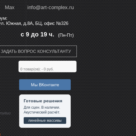
Max
info@art-complex.ru
ум:
 ул. Южная, д.8А, БЦ, офис №326
с 9 до 19 ч.
(Пн-Пт)
ЗАДАТЬ ВОПРОС КОНСУЛЬТАНТУ
0
товар(ов): -
0 руб.
Мы ВКонтакте
Готовые решения
Для сцен. В наличии.
Акустический расчёт.
студии.
линейные массивы