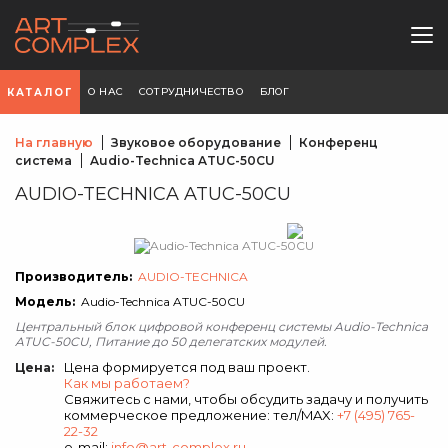
О НАС
СОТРУДНИЧЕСТВО
БЛОГ
КАТАЛОГ
На главную
Звуковое оборудование
Конференц
система
Audio-Technica ATUC-50CU
AUDIO-TECHNICA ATUC-50CU
Производитель:
AUDIO-TECHNICA
Модель:
Audio-Technica ATUC-50CU
Центральный блок цифровой конференц системы Audio-Technica
ATUC-50CU, Питание до 50 делегатских модулей.
Цена формируется под ваш проект.
Цена:
Как мы работаем?
Свяжитесь с нами, чтобы обсудить задачу и получить
коммерческое предложение: тел/MAX:
+7 (495) 765-
22-32
e-mail:
info@art-complex.ru