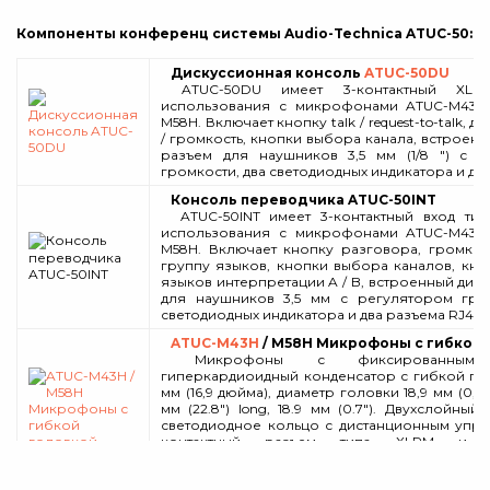
Компоненты конференц системы Audio-Technica ATUC-50:
Дискуссионная консоль
ATUC-50DU
ATUC-50DU имеет 3-контактный XLRF
использования с микрофонами ATUC-M43H
M58H. Включает кнопку talk / request-to-talk, д
/ громкость, кнопки выбора канала, встроенн
разъем для наушников 3,5 мм (1/8 ") с р
громкости, два светодиодных индикатора и два
Консоль переводчика ATUC-50INT
ATUC-50INT имеет 3-контактный вход тип
использования с микрофонами ATUC-M43H
M58H. Включает кнопку разговора, громкост
группу языков, кнопки выбора каналов, кн
языков интерпретации A / B, встроенный дина
для наушников 3,5 мм с регулятором гром
светодиодных индикатора и два разъема RJ45 
ATUC-M43H
/ M58H Микрофоны с гибкой 
Микрофоны с фиксированным з
гиперкардиоидный конденсатор с гибкой го
мм (16,9 дюйма), диаметр головки 18,9 мм (0,7
мм (22.8") long, 18.9 мм (0.7"). Двухслойный
светодиодное кольцо с дистанционным упра
контактный разъем типа XLRM и т
экранирования RFI. Частотная характеристика: 
Гц.