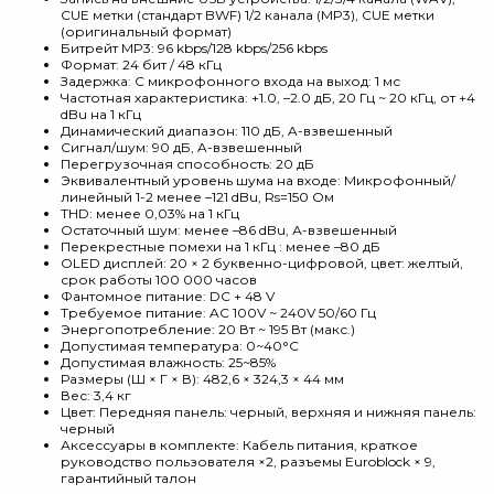
CUE метки (стандарт BWF) 1/2 канала (MP3), CUE метки
(оригинальный формат)
Битрейт MP3: 96 kbps/128 kbps/256 kbps
Формат: 24 бит / 48 кГц
Задержка: С микрофонного входа на выход: 1 мс
Частотная характеристика: +1.0, –2.0 дБ, 20 Гц ~ 20 кГц, от +4
dBu на 1 кГц
Динамический диапазон: 110 дБ, A-взвешенный
Сигнал/шум: 90 дБ, A-взвешенный
Перегрузочная способность: 20 дБ
Эквивалентный уровень шума на входе: Микрофонный/
линейный 1-2 менее –121 dBu, Rs=150 Ом
THD: менее 0,03% на 1 кГц
Остаточный шум: менее –86 dBu, А-взвешенный
Перекрестные помехи на 1 кГц : менее –80 дБ
OLED дисплей: 20 × 2 буквенно-цифровой, цвет: желтый,
срок работы 100 000 часов
Фантомное питание: DC + 48 V
Требуемое питание: AC 100V ~ 240V 50/60 Гц
Энергопотребление: 20 Вт ~ 195 Вт (макс.)
Допустимая температура: 0~40°С
Допустимая влажность: 25~85%
Размеры (Ш × Г × В): 482,6 × 324,3 × 44 мм
Вес: 3,4 кг
Цвет: Передняя панель: черный, верхняя и нижняя панель:
черный
Аксессуары в комплекте: Кабель питания, краткое
руководство пользователя ×2, разъемы Euroblock × 9,
гарантийный талон