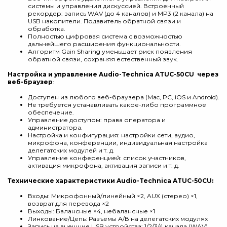
системы и управления дискуссией. Встроенный
рекордер: запись WAV (до 4 каналов) и MP3 (2 канала) на
USB накопители. Подавитель обратной связи и
обработка.
Полностью цифровая система с возможностью
дальнейшего расширения функциональности.
Алгоритм Gain Sharing уменьшает риск появления
обратной связи, сохраняя естественный звук.
Настройка и управление Audio-Technica ATUC-50CU через
веб-браузер
:
Доступен из любого веб-браузера (Mac, PC, iOS и Android).
Не требуется устанавливать какое-либо программное
обеспечение.
Управление доступом: права оператора и
администратора.
Настройка и конфигурация: настройки сети, аудио,
микрофона, конференции, индивидуальная настройка
делегатских модулей и т. д.
Управление конференцией: список участников,
активация микрофона, активация записи и т. д.
Технические характеристики Audio-Technica ATUC-50CU:
Входы: Микрофонный/линейный ×2, AUX (стерео) ×1,
возврат для перевода ×2
Выходы: Балансные ×4, небалансные ×1
Линкование/Цепь: Разъемы А/В на делегатских модулях
Запись на внешние USB устройства: 1/2/3/4 канала (WAV),