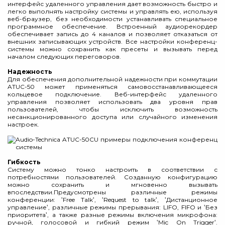
интерфейс удаленного управления дает возможность быстро и
легко выполнять настройку системы и управлять ею, используя
веб-браузер, без необходимости устанавливать специальное
программное обеспечение. Встроенный аудиорекордер
обеспечивает запись до 4 каналов и позволяет отказаться от
внешних записывающих устройств. Все настройки конференц-
системы можно сохранить как пресеты и вызывать перед
началом следующих переговоров.
Надежность
Для обеспечения дополнительной надежности при коммутации
ATUC-50 может применяться самовосстанавливающееся
кольцевое подключение. Веб-интерфейс удаленного
управления позволяет использовать два уровня прав
пользователей, чтобы исключить возможность
несанкционированного доступа или случайного изменения
настроек.
Гибкость
Систему можно тонко настроить в соответствии с
потребностями пользователей. Созданную конфигурацию
можно сохранить и мгновенно вызывать
впоследствии.Предусмотрены различные режимы
конференции: ‛Free Talk‛, ‛Request to talk‛, ‛Дистанционное
управление‛, различные режимы прерывания: LIFO, FIFO и ‛Без
приоритета‛, а также разные режимы включения микрофона:
ручной, голосовой и гибкий режим ‛Mic On Trigger‛.