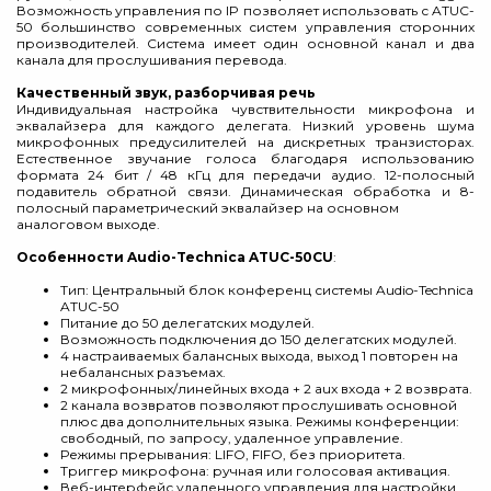
Возможность управления по IP позволяет использовать с ATUC-
50 большинство современных систем управления сторонних
производителей. Система имеет один основной канал и два
канала для прослушивания перевода.
Качественный звук, разборчивая речь
Индивидуальная настройка чувствительности микрофона и
эквалайзера для каждого делегата. Низкий уровень шума
микрофонных предусилителей на дискретных транзисторах.
Естественное звучание голоса благодаря использованию
формата 24 бит / 48 кГц для передачи аудио. 12-полосный
подавитель обратной связи. Динамическая обработка и 8-
полосный параметрический эквалайзер на основном
аналоговом выходе.
Особенности Audio-Technica ATUC-50CU
:
Тип: Центральный блок конференц системы Audio-Technica
ATUC-50
Питание до 50 делегатских модулей.
Возможность подключения до 150 делегатских модулей.
4 настраиваемых балансных выхода, выход 1 повторен на
небалансных разъемах.
2 микрофонных/линейных входа + 2 aux входа + 2 возврата.
2 канала возвратов позволяют прослушивать основной
плюс два дополнительных языка. Режимы конференции:
свободный, по запросу, удаленное управление.
Режимы прерывания: LIFO, FIFO, без приоритета.
Триггер микрофона: ручная или голосовая активация.
Веб-интерфейс удаленного управления для настройки