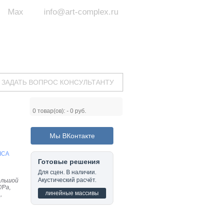
Max
info@art-complex.ru
ум:
 ул. Южная, д.8А, БЦ, офис №326
с 9 до 19 ч.
(Пн-Пт)
ЗАДАТЬ ВОПРОС КОНСУЛЬТАНТУ
0
товар(ов): -
0 руб.
Мы ВКонтакте
ICA
Готовые решения
Для сцен. В наличии.
Акустический расчёт.
ольшой
/Pa,
линейные массивы
,