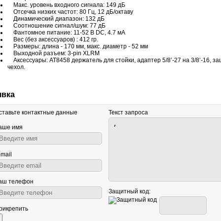
Макс. уровень входного сигнала: 149 дБ
Отсечка низких частот: 80 Гц, 12 дБ/октаву
Динамический диапазон: 132 дБ
Соотношение cигнал/шум: 77 дБ
Фантомное питание: 11-52 В DC, 4.7 мА
Вес (без аксессуаров) : 412 гр.
Размеры: длина - 170 мм, макс. диаметр - 52 мм
Выходной разъем: 3-pin XLRМ
Аксессуары: AT8458 держатель для стойки, адаптер 5/8‛-27 на 3/8‛-16, з
чехол.
явка
ставьте контактные данные
Текст запроса
аше имя
-mail
аш телефон
Защитный код:
рикрепить