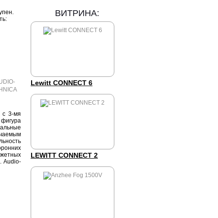
ВИТРИНА:
упен.
ть:
Lewitt CONNECT 6
с 3-мя
 фигура
альные
ючаемым
льность
ронних
джетных
LEWITT CONNECT 2
 Audio-