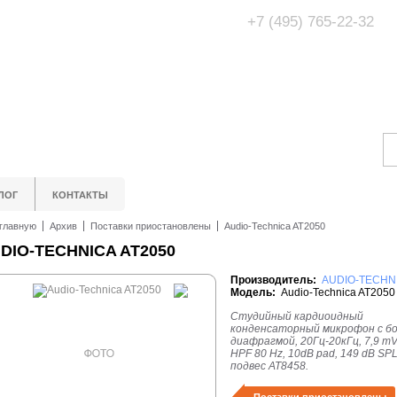
+7 (495) 765-22-32
Адрес Офис/Шоур
МО, г. Одинцово,
ЛОГ
КОНТАКТЫ
главную
Архив
Поставки приостановлены
Audio-Technica AT2050
DIO-TECHNICA AT2050
Производитель:
AUDIO-TECHN
Модель:
Audio-Technica AT2050
Студийный кардиоидный
конденсаторный микрофон с б
диафрагмой, 20Гц-20кГц, 7,9 mV
HPF 80 Hz, 10dB pad, 149 dB SPL
подвес АТ8458.