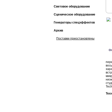
Световое оборудование
Сценическое оборудование
Генераторы спецэффектов
Архив
Поставки приостановлены
О
Aud
пер
вос
хар
вст
мик
низ
студ
Tech
Тех