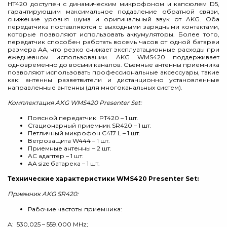
HT420 доступен с динамическим микрофоном и капсюлем D5,
гарантирующим максимальное подавление обратной связи,
снижение уровня шума и оригинальный звук от AKG. Оба
передатчика поставляются с выходными зарядными контактами,
которые позволяют использовать аккумуляторы. Более того,
передатчик способен работать восемь часов от одной батареи
размера АА, что резко снижает эксплуатационные расходы при
ежедневном использовании. AKG WMS420 поддерживает
одновременно до восьми каналов. Съемные антенны приемника
позволяют использовать профессиональные аксессуары, такие
как: антенны разветвители и дистанционно установленные
направленные антенны (для многоканальных систем).
Комплектация AKG WMS420 Presenter Set:
Поясной передатчик PT420 – 1 шт.
Стационарный приемник SR420 – 1 шт.
Петличный микрофон C417 L – 1 шт.
Ветрозащита W444 – 1 шт.
Приемные антенны – 2 шт.
AC адаптер – 1 шт.
AA size батарека – 1 шт.
Технические характеристики WMS420 Presenter Set:
Приемник AKG SR420:
Рабочие частоты приемника:
A: 530,025 – 559,000 MHz;