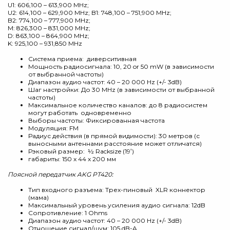
U1: 606,100 – 613,900 MHz;
U2: 614,100 – 629,900 MHz; B1: 748,100 – 751,900 MHz;
B2: 774,100 – 777,900 MHz;
M: 826,300 – 831,000 MHz;
D: 863,100 – 864,900 MHz;
K: 925,100 – 931,850 MHz
Система приема: диверситивная
Мощность радиосигнала: 10, 20 or 50 mW (в зависимости
от выбранной частоты)
Диапазон аудио частот: 40 – 20 000 Hz (+/- 3dB)
Шаг настройки: До 30 MHz (в зависимости от выбранной
частоты)
Максимальное количество каналов: до 8 радиосистем
могут работать одновременно
Выборы частоты: Фиксированная частота
Модуляция: FM
Радиус действия (в прямой видимости): 30 метров (с
выносными антеннами расстояние может отличатся)
Рэковый размер: ½ Racksize (19‛)
габариты: 150 x 44 x 200 мм
Поясной передатчик AKG PT420:
Тип входного разъема: Трех-пиновый XLR коннектор
(мама)
Максимальный уровень усиления аудио сигнала: 12dB
Сопротивление: 1 Ohms
Диапазон аудио частот: 40 – 20 000 Hz (+/- 3dB)
Отношение сигнал/шум: 105 dB-A