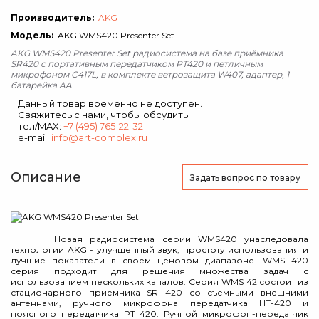
Производитель:
AKG
Модель:
AKG WMS420 Presenter Set
AKG WMS420 Presenter Set радиосистема на базе приёмника
SR420 с портативным передатчиком PT420 и петличным
микрофоном C417L, в комплекте ветрозащита W407, адаптер, 1
батарейка AA.
Данный товар временно не доступен.
Свяжитесь с нами, чтобы обсудить:
тел/MAX:
+7 (495) 765-22-32
e-mail:
info@art-complex.ru
Описание
Задать вопрос
по товару
Новая радиосистема серии WMS420 унаследовала
технологии AKG - улучшенный звук, простоту использования и
лучшие показатели в своем ценовом диапазоне. WMS 420
серия подходит для решения множества задач с
использованием нескольких каналов. Серия WMS 42 состоит из
стационарного приемника SR 420 со съемными внешними
антеннами, ручного микрофона передатчика HT-420 и
поясного передатчика PT 420. Ручной микрофон-передатчик