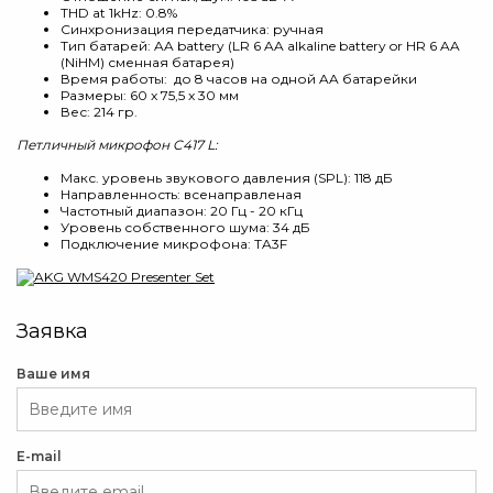
THD at 1kHz: 0.8%
Синхронизация передатчика: ручная
Тип батарей: AA battery (LR 6 AA alkaline battery or HR 6 AA
(NiHM) сменная батарея)
Время работы: до 8 часов на одной AA батарейки
Размеры: 60 x 75,5 x 30 мм
Вес: 214 гр.
Петличный микрофон C417 L:
Макс. уровень звукового давления (SPL): 118 дБ
Направленность: всенаправленая
Частотный диапазон: 20 Гц - 20 кГц
Уровень собственного шума: 34 дБ
Подключение микрофона: TA3F
Заявка
Ваше имя
E-mail