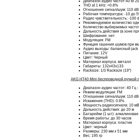
Диапазон аудио частот:40 to 2
THD at 1 kHz: <0.8%
Отношение сигнал/шум: 110 dB
Рабочая температура: -10 до 5
Радио чувствительность: -100
Рекомендуемое количество од
Количество выбираемых частот
Дальность действия (в зоне пр
Шифрование: нет
Модуляция: FM
Функция гашения шумов при вк
Аудио выходы: балансный jack
Питание: 12V
Цвет: Черный
Материал корпуса: металл
Габариты: 132x43x133
Racksize: 1/3 Racksize (19")
AKG HT40 Mini беспроводной ручной 
Диапазон аудио частот: 40 Гц -
Режим модуляции: FM
Отношение сигнал/шум: 110 dB
Искажения (THD): 0.8%
Мощность радиосигнала: 10 м
Дальность действия: до 20 м
Батарейки (1 шт): алкалиновая
Время работы: до 30 часов
Материал корпуса: пластик
Цвет: черный
Размеры: 230 мм x 51 мм
Вес: 195 гр