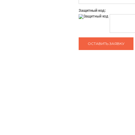
Защитный код:
ЗАДАТЬ ВОПРОС КОНСУЛЬТАНТУ
тел: +7 (495) 765-22-32
О нас
Сотрудничество
e-mail:
info@art-complex.ru
Гарантия
Политика
конфиденциальнос
Вакансии