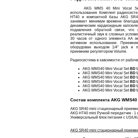
AKG WMS 40 Mini Vocal Set со
использования. Комплект радиосисте
HT40 и компактной базы AKG SR40
занимает минимум времени благода
динамическим кардиоидным капсюле
подавления обратной связи, что 
реалистичный звук в сложных услови
30 часов от одного элемента AA э
активном использовании. Приемни
оборудован выходом 1/4" jack и 
приемнике регулятором Volume.
Радиосистема в завсимости от рабоче
AKG WMS40 Mini Vocal Set
BD 
AKG WMS40 Mini Vocal Set
BD 
AKG WMS40 Mini Vocal Set
BD 
AKG WMS40 Mini Vocal Set
BD 
AKG WMS40 Mini Vocal Set
BD 
AKG WMS40 Mini Vocal Set
BD 
Состав комплекта AKG WMS40 Mi
AKG SR40 mini стационарный приемник
AKG HT40 mini Ручной передатчик - 1 
Универсальный блок питания с US/UK/
AKG SR40 mini стационарный приемни