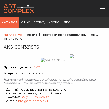
О НАС
СОТРУДНИЧЕСТВО
БЛОГ
КАТАЛОГ
На главную
Архив
Поставки приостановлены
AKG
CGN321STS
AKG CGN321STS
Производитель:
AKG
Модель:
AKG CGN321STS
Настольный конденсаторный кардиоидный микрофон типа
Gooseneck 30см. на металической подставке.
Данный товар временно не доступен.
Свяжитесь с нами, чтобы обсудить:
тел/MAX:
+7 (495) 765-22-32
e-mail:
info@art-complex.ru