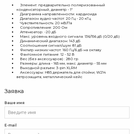
Элемент: предварительно поляризованный
конденсаторный, диаметр - 1"
Диаграмма направленности: кардиоида
Диапазон аудио частот: 20 Гц - 20 кГц
Чувствительность: 20 мВ/Па
Сопротивление: 200 Ом
Аттенюатор: -20 дБ
Макс. уровень входного сигнала: 136/156 дБ (0/20 дБ)
Динамический диапазон: 143 дБ
Соотношение cигнал/шум: 81 дБ
Фильтр низких частот: 160 Гц/6 дБ на октаву
Фантомное питание: 12 - 52 В
Вес (без аксессуаров) : 280 гр
Размеры: длина - 165 мм, макс. диаметр - 55 мм
Выходной разъем: 3-pin XLRМ
Аксессуары: H85 держатель для стойки; W214
ветрозащита; металлический кейс
Заявка
Ваше имя
E-mail