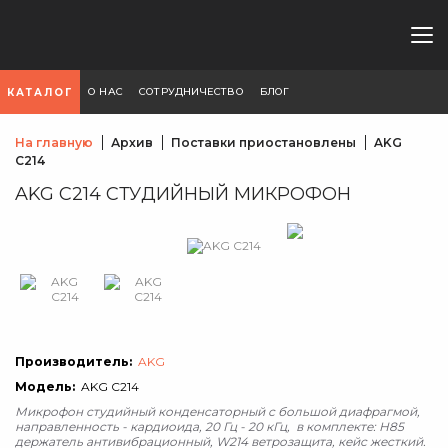
О НАС
СОТРУДНИЧЕСТВО
БЛОГ
КАТАЛОГ
На главную
Архив
Поставки приостановлены
AKG
C214
AKG C214 СТУДИЙНЫЙ МИКРОФОН
Производитель:
AKG
Модель:
AKG C214
Микрофон студийный конденсаторный с большой диафрагмой,
направленность - кардиоида, 20 Гц - 20 кГц, в комплекте: H85
держатель антивибрационный, W214 ветрозащита, кейс жесткий.