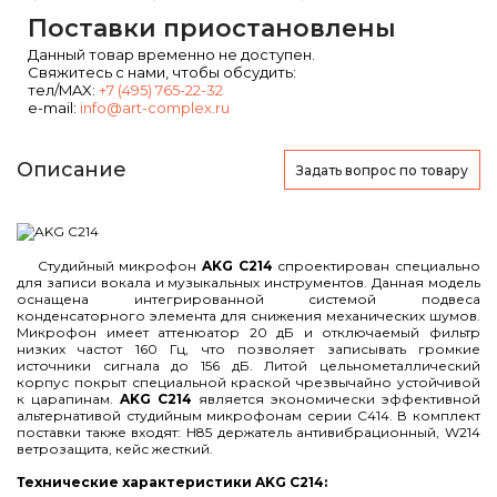
Поставки приостановлены
Данный товар временно не доступен.
Свяжитесь с нами, чтобы обсудить:
тел/MAX:
+7 (495) 765-22-32
e-mail:
info@art-complex.ru
Описание
Задать вопрос
по товару
Студийный микрофон
AKG C214
спроектирован специально
для записи вокала и музыкальных инструментов. Данная модель
оснащена интегрированной системой подвеса
конденсаторного элемента для снижения механических шумов.
Микрофон имеет аттенюатор 20 дБ и отключаемый фильтр
низких частот 160 Гц, что позволяет записывать громкие
источники сигнала до 156 дБ. Литой цельнометаллический
корпус покрыт специальной краской чрезвычайно устойчивой
к царапинам.
AKG C214
является экономически эффективной
альтернативой студийным микрофонам серии C414. В комплект
поставки также входят: H85 держатель антивибрационный, W214
ветрозащита, кейс жесткий.
Технические характеристики AKG C214: