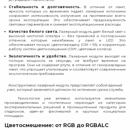
Стабильность и долговечность.
В отличие от ламп,
яркость которых со временем падает, лазерные источники
сохраняют интенсивность излучения на протяжении всего
срока эксплуатации. Это обеспечивает предсказуемость
световых параметров и снижает эксплуатационные расходы.
Качество белого света.
Лазерный модуль даёт белый свет с
высокой чистотой спектра — без примесей и посторонних
оттенков, которые неизбежны у ламп и LED. Это
обеспечивает точную цветопередачу (CRI > 95) и корректную
работу систем цветосмешения (CMY, цветовые колёса).
Экологичность и удобство.
Лазерные модули выходят на
полную мощность за секунды, не требуют времени на
прогрев. Они не содержат ртути, в отличие от газоразрядных
ламп, что упрощает утилизацию и соответствует современным
экологическим требованиям.
Конструктивно лазерный модуль представляет собой единый
узел, который заменяется целиком по истечении срока службы.
Технология уже активно используется именитыми
производителями и постепенно переходит из категории
экспериментальных решений в промышленные продукты для
стадионов, open-air фестивалей и крупных концертных
площадок.
Цветосмешение: от RGB до RGBALC