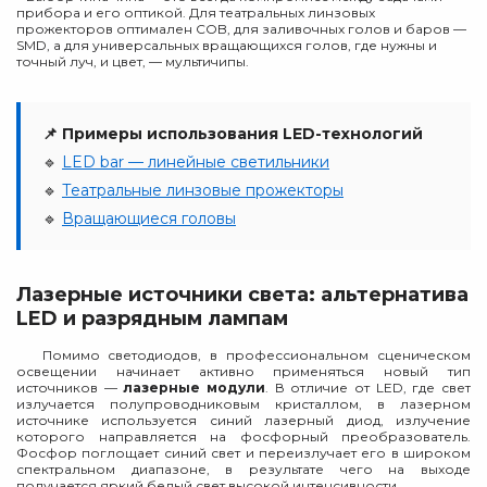
прибора и его оптикой. Для театральных линзовых
прожекторов оптимален COB, для заливочных голов и баров —
SMD, а для универсальных вращающихся голов, где нужны и
точный луч, и цвет, — мультичипы.
📌 Примеры использования LED-технологий
🔹
LED bar — линейные светильники
🔹
Театральные линзовые прожекторы
🔹
Вращающиеся головы
Лазерные источники света: альтернатива
LED и разрядным лампам
Помимо светодиодов, в профессиональном сценическом
освещении начинает активно применяться новый тип
источников —
лазерные модули
. В отличие от LED, где свет
излучается полупроводниковым кристаллом, в лазерном
источнике используется синий лазерный диод, излучение
которого направляется на фосфорный преобразователь.
Фосфор поглощает синий свет и переизлучает его в широком
спектральном диапазоне, в результате чего на выходе
получается яркий белый свет высокой интенсивности.