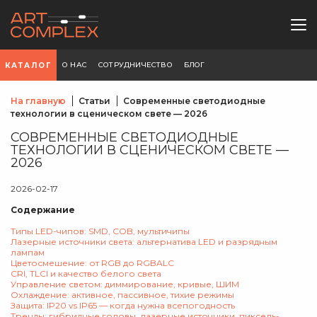
О НАС
СОТРУДНИЧЕСТВО
БЛОГ
КАТАЛОГ
На главную
Статьи
Современные светодиодные
технологии в сценическом свете — 2026
СОВРЕМЕННЫЕ СВЕТОДИОДНЫЕ
ТЕХНОЛОГИИ В СЦЕНИЧЕСКОМ СВЕТЕ —
2026
2026-02-17
Содержание
Типы LED-чипов: SMD, COB, мультичипы
Лазерные источники света: альтернатива LED и разрядным
лампам
Цветосмешение: от RGB до RGBALC
CRI, TLCI и качество белого света
Управление светом: диммирование, кривые, ШИМ
Охлаждение: активное, пассивное, тихие режимы
Защита: IP20 vs IP65 — когда нужна всепогодность
Тренды: гибридные головы, лазерные источники, пиксель-