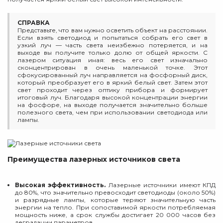
СПРАВКА
Представьте, что вам нужно осветить объект на расстоянии.
Если взять светодиод и попытаться собрать его свет в
узкий луч — часть света неизбежно потеряется, и на
выходе вы получите только долю от общей яркости. С
лазером ситуация иная: весь его свет изначально
сконцентрирован в очень маленькой точке. Этот
сфокусированный луч направляется на фосфорный диск,
который преобразует его в яркий белый свет. Затем этот
свет проходит через оптику прибора и формирует
итоговый луч. Благодаря высокой концентрации энергии
на фосфоре, на выходе получается значительно больше
полезного света, чем при использовании светодиода или
лампы.
Преимущества лазерных источников света
Высокая эффективность.
Лазерные источники имеют КПД
до 80%, что значительно превосходит светодиоды (около 50%)
и разрядные лампы, которые теряют значительную часть
энергии на тепло. При сопоставимой яркости потребляемая
мощность ниже, а срок службы достигает 20 000 часов без
деградации параметров.