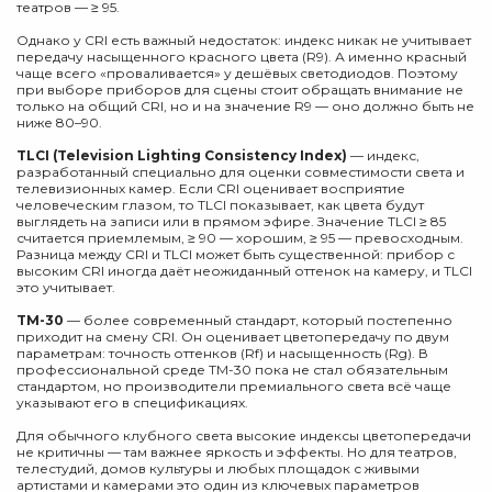
театров — ≥ 95.
Однако у CRI есть важный недостаток: индекс никак не учитывает
передачу насыщенного красного цвета (R9). А именно красный
чаще всего «проваливается» у дешёвых светодиодов. Поэтому
при выборе приборов для сцены стоит обращать внимание не
только на общий CRI, но и на значение R9 — оно должно быть не
ниже 80–90.
TLCI (Television Lighting Consistency Index)
— индекс,
разработанный специально для оценки совместимости света и
телевизионных камер. Если CRI оценивает восприятие
человеческим глазом, то TLCI показывает, как цвета будут
выглядеть на записи или в прямом эфире. Значение TLCI ≥ 85
считается приемлемым, ≥ 90 — хорошим, ≥ 95 — превосходным.
Разница между CRI и TLCI может быть существенной: прибор с
высоким CRI иногда даёт неожиданный оттенок на камеру, и TLCI
это учитывает.
TM-30
— более современный стандарт, который постепенно
приходит на смену CRI. Он оценивает цветопередачу по двум
параметрам: точность оттенков (Rf) и насыщенность (Rg). В
профессиональной среде TM-30 пока не стал обязательным
стандартом, но производители премиального света всё чаще
указывают его в спецификациях.
Для обычного клубного света высокие индексы цветопередачи
не критичны — там важнее яркость и эффекты. Но для театров,
телестудий, домов культуры и любых площадок с живыми
артистами и камерами это один из ключевых параметров