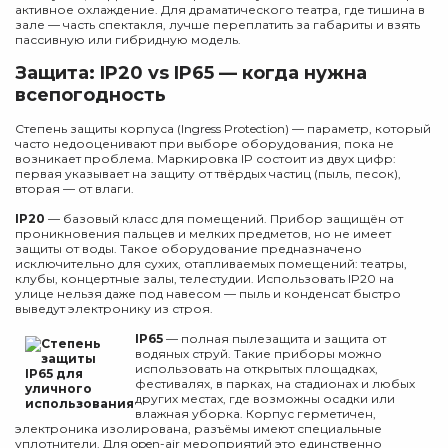
активное охлаждение. Для драматического театра, где тишина в
зале — часть спектакля, лучше переплатить за габариты и взять
пассивную или гибридную модель.
Защита: IP20 vs IP65 — когда нужна
всепогодность
Степень защиты корпуса (Ingress Protection) — параметр, который
часто недооценивают при выборе оборудования, пока не
возникает проблема. Маркировка IP состоит из двух цифр:
первая указывает на защиту от твёрдых частиц (пыль, песок),
вторая — от влаги.
IP20
— базовый класс для помещений. Прибор защищён от
проникновения пальцев и мелких предметов, но не имеет
защиты от воды. Такое оборудование предназначено
исключительно для сухих, отапливаемых помещений: театры,
клубы, концертные залы, телестудии. Использовать IP20 на
улице нельзя даже под навесом — пыль и конденсат быстро
выведут электронику из строя.
IP65
— полная пылезащита и защита от
водяных струй. Такие приборы можно
использовать на открытых площадках,
фестивалях, в парках, на стадионах и любых
других местах, где возможны осадки или
влажная уборка. Корпус герметичен,
электроника изолирована, разъёмы имеют специальные
уплотнители. Для open-air мероприятий это единственно