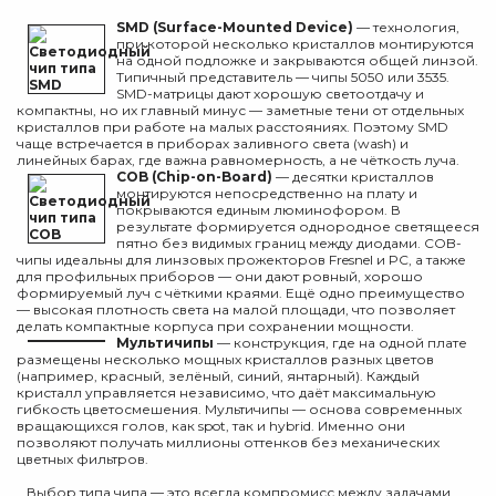
SMD (Surface-Mounted Device)
— технология,
при которой несколько кристаллов монтируются
на одной подложке и закрываются общей линзой.
Типичный представитель — чипы 5050 или 3535.
SMD-матрицы дают хорошую светоотдачу и
компактны, но их главный минус — заметные тени от отдельных
кристаллов при работе на малых расстояниях. Поэтому SMD
чаще встречается в приборах заливного света (wash) и
линейных барах, где важна равномерность, а не чёткость луча.
COB (Chip-on-Board)
— десятки кристаллов
монтируются непосредственно на плату и
покрываются единым люминофором. В
результате формируется однородное светящееся
пятно без видимых границ между диодами. COB-
чипы идеальны для линзовых прожекторов Fresnel и PC, а также
для профильных приборов — они дают ровный, хорошо
формируемый луч с чёткими краями. Ещё одно преимущество
— высокая плотность света на малой площади, что позволяет
делать компактные корпуса при сохранении мощности.
Мультичипы
— конструкция, где на одной плате
размещены несколько мощных кристаллов разных цветов
(например, красный, зелёный, синий, янтарный). Каждый
кристалл управляется независимо, что даёт максимальную
гибкость цветосмешения. Мультичипы — основа современных
вращающихся голов, как spot, так и hybrid. Именно они
позволяют получать миллионы оттенков без механических
цветных фильтров.
Выбор типа чипа — это всегда компромисс между задачами