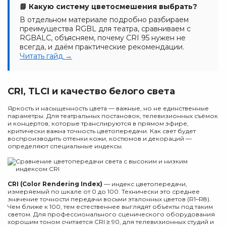
📘 Какую систему цветосмешения выбрать?
В отдельном материале подробно разбираем
преимущества RGBL для театра, сравниваем с
RGBALC, объясняем, почему CRI 95 нужен не
всегда, и даём практические рекомендации.
Читать гайд →
CRI, TLCI и качество белого света
Яркость и насыщенность цвета — важные, но не единственные
параметры. Для театральных постановок, телевизионных съёмок
и концертов, которые транслируются в прямом эфире,
критически важна точность цветопередачи. Как свет будет
воспроизводить оттенки кожи, костюмов и декораций —
определяют специальные индексы.
CRI (Color Rendering Index)
— индекс цветопередачи,
измеряемый по шкале от 0 до 100. Технически это среднее
значение точности передачи восьми эталонных цветов (R1–R8).
Чем ближе к 100, тем естественнее выглядят объекты под таким
светом. Для профессионального сценического оборудования
хорошим тоном считается CRI ≥ 90, для телевизионных студий и