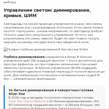
выбора.
Управление светом: диммирование,
кривые, ШИМ
Светодиоды по своей природе управляются иначе, чем лампы
накаливания или газоразрядные источники. Если лампу можно
просто «притушить», снизив напряжение, то светодиод требует
точного широтно-импульсного управления. От того, как
реализована эта схема, зависит, будет ли свет плавно гаснуть,
мерцать на камеру или дёргаться при сведении в ноль.
Глубина диммирования
измеряется в битах. 8-битное
управление даёт 256 градаций яркости — этого достаточно для
простых эффектов, но при плавном затемнении глаз может
заметить ступеньки. 16-битное управление (65 536 градаций)
обеспечивает идеально плавный переход от полной яркости до
нуля. Для театральных постановок и телевизионных студий 16
бит — обязательное требование.
24-битное диммирование в поворотных головах
Silver Star
В 2026 году в продажу поступили поворотные головы
Silver Star серии Neptune
с 24-битным диммированием. Это
16,7 миллионов градаций яркости — в 256 раз больше, чем
у стандартных 16-битных систем. Такая точность