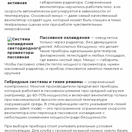
габаритами радиатора. Современные
вентиляторы научились работать тихо, а их
скорость автоматически регулируется в зависимости от
температуры. Основной минус — даже самый качественный
вентилятор создаёт шум, который может быть слышен в тихих
театральных сценах или при работе чувствительных
микрофонов.
Пассивное охлаждение
— отвод тепла
только через радиатор, без движущихся
частей. Абсолютно бесшумно, что делает
такие приборы идеальными для театров,
филармоний, телестудий и любых площадок,
где важен чистый звук. Минус — габариты.
Чтобы пассивно отвести тепло мощного прожектора, нужен
массивный радиатор, и прибор становится заметно тяжелее и
крупнее.
Гибридные системы и тихие режимы
— современный
компромисс. Многие производители предлагают приборы,
которые работают в пассивном режиме при средней нагрузке
(например, до 60–70% мощности) и включают вентилятор только
при максимальной яркости или высокой температуре
окружающей среды. В спецификациях часто указывается «тихий
режим» (silent mode) — это программное ограничение скорости
вентилятора или переход в пассивное охлаждение с
небольшим снижением мощности ради бесшумности.
При выборе прибора стоит учитывать реальные условия
эксплуатации. Для клуба с громкой музыкой можно смело брать