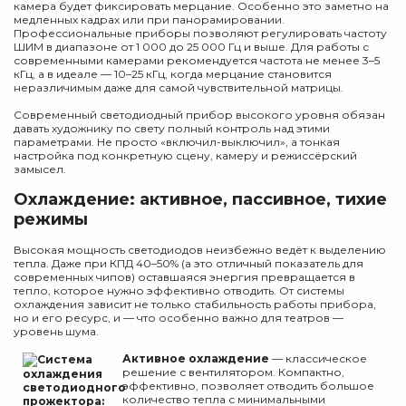
камера будет фиксировать мерцание. Особенно это заметно на
медленных кадрах или при панорамировании.
Профессиональные приборы позволяют регулировать частоту
ШИМ в диапазоне от 1 000 до 25 000 Гц и выше. Для работы с
современными камерами рекомендуется частота не менее 3–5
кГц, а в идеале — 10–25 кГц, когда мерцание становится
неразличимым даже для самой чувствительной матрицы.
Современный светодиодный прибор высокого уровня обязан
давать художнику по свету полный контроль над этими
параметрами. Не просто «включил-выключил», а тонкая
настройка под конкретную сцену, камеру и режиссёрский
замысел.
Охлаждение: активное, пассивное, тихие
режимы
Высокая мощность светодиодов неизбежно ведёт к выделению
тепла. Даже при КПД 40–50% (а это отличный показатель для
современных чипов) оставшаяся энергия превращается в
тепло, которое нужно эффективно отводить. От системы
охлаждения зависит не только стабильность работы прибора,
но и его ресурс, и — что особенно важно для театров —
уровень шума.
Активное охлаждение
— классическое
решение с вентилятором. Компактно,
эффективно, позволяет отводить большое
количество тепла с минимальными