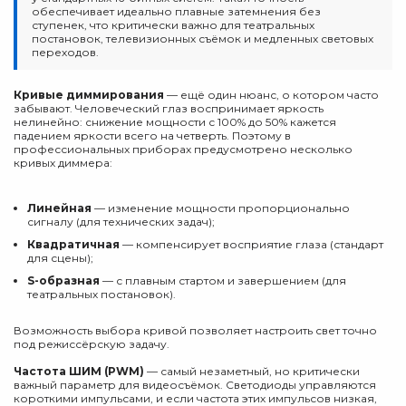
обеспечивает идеально плавные затемнения без
ступенек, что критически важно для театральных
постановок, телевизионных съёмок и медленных световых
переходов.
Кривые диммирования
— ещё один нюанс, о котором часто
забывают. Человеческий глаз воспринимает яркость
нелинейно: снижение мощности с 100% до 50% кажется
падением яркости всего на четверть. Поэтому в
профессиональных приборах предусмотрено несколько
кривых диммера:
Линейная
— изменение мощности пропорционально
сигналу (для технических задач);
Квадратичная
— компенсирует восприятие глаза (стандарт
для сцены);
S-образная
— с плавным стартом и завершением (для
театральных постановок).
Возможность выбора кривой позволяет настроить свет точно
под режиссёрскую задачу.
Частота ШИМ (PWM)
— самый незаметный, но критически
важный параметр для видеосъёмок. Светодиоды управляются
короткими импульсами, и если частота этих импульсов низкая,