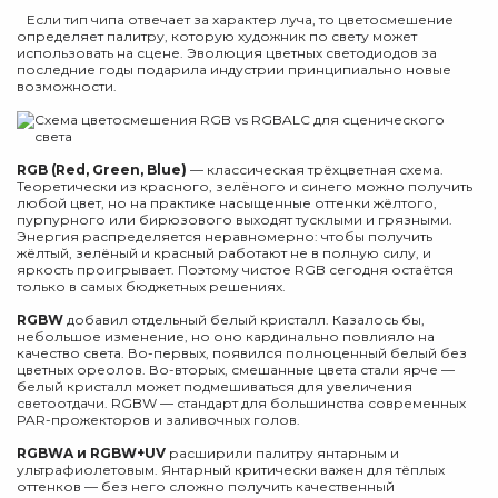
Если тип чипа отвечает за характер луча, то цветосмешение
определяет палитру, которую художник по свету может
использовать на сцене. Эволюция цветных светодиодов за
последние годы подарила индустрии принципиально новые
возможности.
RGB (Red, Green, Blue)
— классическая трёхцветная схема.
Теоретически из красного, зелёного и синего можно получить
любой цвет, но на практике насыщенные оттенки жёлтого,
пурпурного или бирюзового выходят тусклыми и грязными.
Энергия распределяется неравномерно: чтобы получить
жёлтый, зелёный и красный работают не в полную силу, и
яркость проигрывает. Поэтому чистое RGB сегодня остаётся
только в самых бюджетных решениях.
RGBW
добавил отдельный белый кристалл. Казалось бы,
небольшое изменение, но оно кардинально повлияло на
качество света. Во-первых, появился полноценный белый без
цветных ореолов. Во-вторых, смешанные цвета стали ярче —
белый кристалл может подмешиваться для увеличения
светоотдачи. RGBW — стандарт для большинства современных
PAR-прожекторов и заливочных голов.
RGBWA и RGBW+UV
расширили палитру янтарным и
ультрафиолетовым. Янтарный критически важен для тёплых
оттенков — без него сложно получить качественный