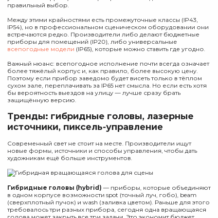
правильный выбор.
Между этими крайностями есть промежуточные классы (IP43,
IP54), но в профессиональном сценическом оборудовании они
встречаются редко. Производители либо делают бюджетные
приборы для помещений (IP20), либо универсальные
всепогодные модели
(IP65), которые можно ставить где угодно.
Важный нюанс: всепогодное исполнение почти всегда означает
более тяжёлый корпус и, как правило, более высокую цену.
Поэтому если прибор заведомо будет висеть только в тёплом
сухом зале, переплачивать за IP65 нет смысла. Но если есть хотя
бы вероятность выездов на улицу — лучше сразу брать
защищённую версию.
Тренды: гибридные головы, лазерные
источники, пиксель-управление
Современный свет не стоит на месте. Производители ищут
новые формы, источники и способы управления, чтобы дать
художникам ещё больше инструментов.
Гибридные головы (hybrid)
— приборы, которые объединяют
в одном корпусе возможности spot (точный луч, гобо), beam
(сверхплотный пучок) и wash (заливка цветом). Раньше для этого
требовалось три разных прибора, сегодня одна вращающаяся
голова может закрыть все три задачи. Это экономит бюджет,