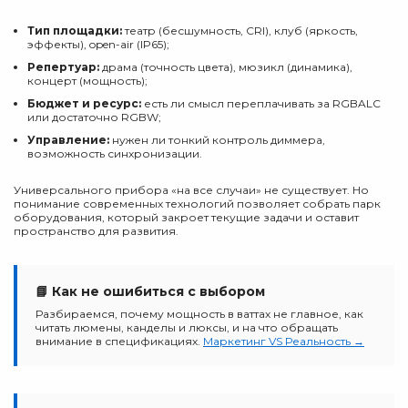
Тип площадки:
театр (бесшумность, CRI), клуб (яркость,
эффекты), open-air (IP65);
Репертуар:
драма (точность цвета), мюзикл (динамика),
концерт (мощность);
Бюджет и ресурс:
есть ли смысл переплачивать за RGBALC
или достаточно RGBW;
Управление:
нужен ли тонкий контроль диммера,
возможность синхронизации.
Универсального прибора «на все случаи» не существует. Но
понимание современных технологий позволяет собрать парк
оборудования, который закроет текущие задачи и оставит
пространство для развития.
📘 Как не ошибиться с выбором
Разбираемся, почему мощность в ваттах не главное, как
читать люмены, канделы и люксы, и на что обращать
внимание в спецификациях.
Маркетинг VS Реальность →