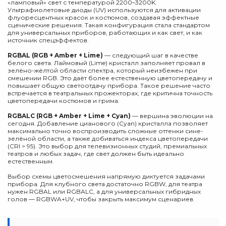
«ламповый» свет с температурой 2200–3200K.
Ультрафиолетовые диоды (UV) используются для активации
флуоресцентных красок и костюмов, создавая эффектные
сценические решения. Такая конфигурация стала стандартом
для универсальных приборов, работающих и как свет, и как
источник спецэффектов.
RGBAL (RGB + Amber + Lime)
— следующий шаг в качестве
белого света. Лаймовый (Lime) кристалл заполняет провал в
зелёно-жёлтой области спектра, который неизбежен при
смешении RGB. Это даёт более естественную цветопередачу и
повышает общую светоотдачу прибора. Такое решение часто
встречается в театральных прожекторах, где критична точность
цветопередачи костюмов и грима.
RGBALC (RGB + Amber + Lime + Cyan)
— вершина эволюции на
сегодня. Добавление цианового (Cyan) кристалла позволяет
максимально точно воспроизводить сложные оттенки сине-
зелёной области, а также добиваться индекса цветопередачи
(CRI > 95). Это выбор для телевизионных студий, премиальных
театров и любых задач, где свет должен быть идеально
естественным.
Выбор схемы цветосмешения напрямую диктуется задачами
прибора. Для клубного света достаточно RGBW, для театра
нужен RGBAL или RGBALC, а для универсальных гибридных
голов — RGBWA+UV, чтобы закрыть максимум сценариев.