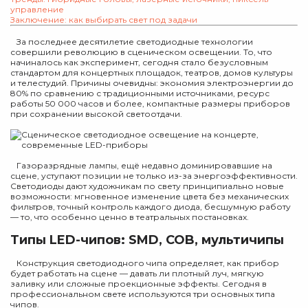
управление
Заключение: как выбирать свет под задачи
За последнее десятилетие светодиодные технологии
совершили революцию в сценическом освещении. То, что
начиналось как эксперимент, сегодня стало безусловным
стандартом для концертных площадок, театров, домов культуры
и телестудий. Причины очевидны: экономия электроэнергии до
80% по сравнению с традиционными источниками, ресурс
работы 50 000 часов и более, компактные размеры приборов
при сохранении высокой светоотдачи.
Газоразрядные лампы, ещё недавно доминировавшие на
сцене, уступают позиции не только из-за энергоэффективности.
Светодиоды дают художникам по свету принципиально новые
возможности: мгновенное изменение цвета без механических
фильтров, точный контроль каждого диода, бесшумную работу
— то, что особенно ценно в театральных постановках.
Типы LED-чипов: SMD, COB, мультичипы
Конструкция светодиодного чипа определяет, как прибор
будет работать на сцене — давать ли плотный луч, мягкую
заливку или сложные проекционные эффекты. Сегодня в
профессиональном свете используются три основных типа
чипов.