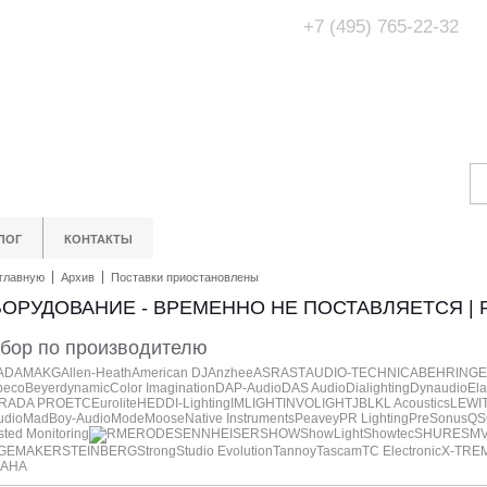
+7 (495) 765-22-32
Адрес Офис/Шоур
МО, г. Одинцово,
ЛОГ
КОНТАКТЫ
главную
Архив
Поставки приостановлены
ОРУДОВАНИЕ - ВРЕМЕННО НЕ ПОСТАВЛЯЕТСЯ | 
бор по производителю
ADAM
AKG
Allen-Heath
American DJ
Anzhee
ASR
AST
AUDIO-TECHNICA
BEHRING
peco
Beyerdynamic
Color Imagination
DAP-Audio
DAS Audio
Dialighting
Dynaudio
Ela
RADA PRO
ETC
Eurolite
HEDD
I-Lighting
IMLIGHT
INVOLIGHT
JBL
KL Acoustics
LEWI
udio
MadBoy-Audio
Mode
Moose
Native Instruments
Peavey
PR Lighting
PreSonus
QS
ted Monitoring
RME
RODE
SENNHEISER
SHOW
ShowLight
Showtec
SHURE
SM
GEMAKER
STEINBERG
Strong
Studio Evolution
Tannoy
Tascam
TC Electronic
X-TRE
AHA