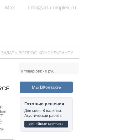
Max
info@art-complex.ru
ум:
 ул. Южная, д.8А, БЦ, офис №326
с 9 до 19 ч.
(Пн-Пт)
ЗАДАТЬ ВОПРОС КОНСУЛЬТАНТУ
0
товар(ов): -
0 руб.
Мы ВКонтакте
RCF
Готовые решения
ER
Для сцен. В наличии.
tion
Акустический расчёт.
TT
C
линейные массивы
V
ME