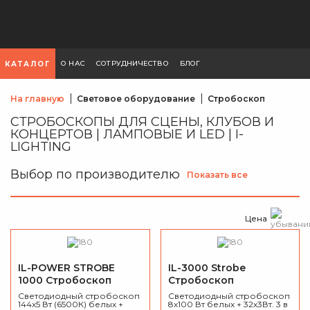
О НАС
СОТРУДНИЧЕСТВО
БЛОГ
КАТАЛОГ
На главную
Световое оборудование
Стробоскоп
СТРОБОСКОПЫ ДЛЯ СЦЕНЫ, КЛУБОВ И
КОНЦЕРТОВ | ЛАМПОВЫЕ И LED | I-
LIGHTING
Выбор по производителю
Показать все
Цена
IL-POWER STROBE
IL-3000 Strobe
1000 Стробоскоп
Стробоскоп
Cветодиодный стробоскоп
Cветодиодный стробоскоп
144х5 Вт (6500К) белых +
8х100 Вт белых + 32х3Вт. 3 в