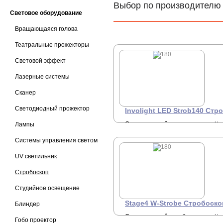
Выбор по производителю
Световое оборудование
Вращающаяся голова
Театральные прожекторы
Световой эффект
Лазерные системы
Сканер
Светодиодный прожектор
Involight LED Strob140 Стр
Светодиодный
Це
Лампы
1
полноцветный RGB
стробоскоп, может
Системы управления светом
использоваться в качестве
заливного светильника.
UV светильник
Стробоскоп
Студийное освещение
Stage4 W-Strobe Стробоско
Блиндер
Cветодиодный стробоскоп
Це
Гобо проектор