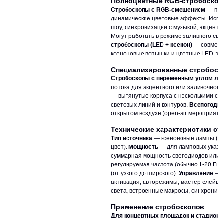
Полноцветные RGB-стробоск
Стробоскопы с RGB-смешением
— п
динамические цветовые эффекты. Ис
шоу, синхронизации с музыкой, акцен
Могут работать в режиме заливного с
стробоскопы (LED + ксенон)
— совмещ
ксеноновые вспышки и цветные LED-
Специализированные стробо
Стробоскопы с переменным углом 
потока для акцентного или заливочно
— вытянутые корпуса с несколькими 
световых линий и контуров.
Всепогод
открытом воздухе (open-air мероприя
Технические характеристики 
Тип источника
— ксеноновые лампы (ма
цвет).
Мощность
— для ламповых указ
суммарная мощность светодиодов ил
регулируемая частота (обычно 1-20 Г
(от узкого до широкого).
Управление
—
активация, авторежимы, мастер-слей
света, встроенные макросы, синхрони
Применение стробоскопов
Для концертных площадок и стадио