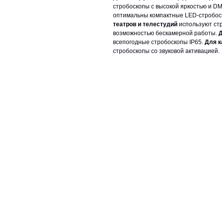
стробоскопы с высокой яркостью и D
оптимальны компактные LED-стробоск
театров и телестудий
используют стр
возможностью бескамерной работы.
Д
всепогодные стробоскопы IP65.
Для к
стробоскопы со звуковой активацией.
ЗАДАТЬ ВОПРОС КОНСУЛЬТАНТУ
тел: +7 (495) 765-22-32
О нас
Сотрудничество
e-mail:
info@art-complex.ru
Гарантия
Политика
конфиденциальнос
Вакансии