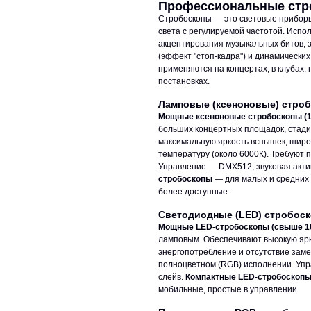
Профессиональные стро
Стробоскопы — это световые прибор
света с регулируемой частотой. Испо
акцентирования музыкальных битов, 
(эффект "стоп-кадра") и динамически
применяются на концертах, в клубах, 
постановках.
Ламповые (ксеноновые) стро
Мощные ксеноновые стробоскопы (1
больших концертных площадок, стади
максимальную яркость вспышек, широк
температуру (около 6000К). Требуют
Управление — DMX512, звуковая акт
стробоскопы
— для малых и средних 
более доступные.
Светодиодные (LED) стробос
Мощные LED-стробоскопы (свыше 10
ламповым. Обеспечивают высокую ярко
энергопотребление и отсутствие заме
полноцветном (RGB) исполнении. Упр
слейв.
Компактные LED-стробоскоп
мобильные, простые в управлении.