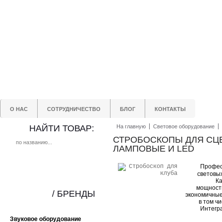
О НАС
СОТРУДНИЧЕСТВО
БЛОГ
КОНТАКТЫ
НАЙТИ ТОВАР:
На главную
Световое оборудование
СТРОБОСКОПЫ ДЛЯ СЦЕ
ЛАМПОВЫЕ И LED
Профес
световых
Ка
мощность
/ БРЕНДЫ
экономичные
в том ч
Интегр
Звуковое оборудование