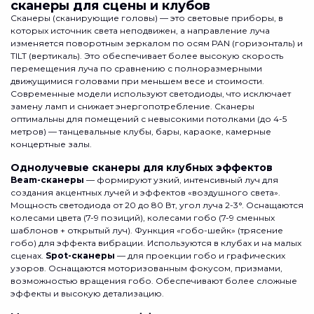
сканеры для сцены и клубов
Сканеры (сканирующие головы) — это световые приборы, в
которых источник света неподвижен, а направление луча
изменяется поворотным зеркалом по осям PAN (горизонталь) и
TILT (вертикаль). Это обеспечивает более высокую скорость
перемещения луча по сравнению с полноразмерными
движущимися головами при меньшем весе и стоимости.
Современные модели используют светодиоды, что исключает
замену ламп и снижает энергопотребление. Сканеры
оптимальны для помещений с невысокими потолками (до 4-5
метров) — танцевальные клубы, бары, караоке, камерные
концертные залы.
Однолучевые сканеры для клубных эффектов
Beam-сканеры
— формируют узкий, интенсивный луч для
создания акцентных лучей и эффектов «воздушного света».
Мощность светодиода от 20 до 80 Вт, угол луча 2-3°. Оснащаются
колесами цвета (7-9 позиций), колесами гобо (7-9 сменных
шаблонов + открытый луч). Функция «гобо-шейк» (трясение
гобо) для эффекта вибрации. Используются в клубах и на малых
сценах.
Spot-сканеры
— для проекции гобо и графических
узоров. Оснащаются моторизованным фокусом, призмами,
возможностью вращения гобо. Обеспечивают более сложные
эффекты и высокую детализацию.