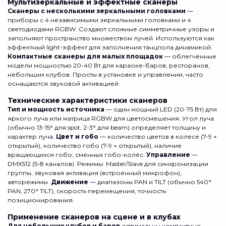
Мультизеркальные и эффектные сканеры
Сканеры с несколькими зеркальными головками
—
приборы с 4 независимыми зеркальными головками и 4
светодиодами RGBW. Создают сложные симметричные узоры и
заполняют пространство множеством лучей. Используются как
эффектный light-эффект для заполнения танцпола динамикой.
Компактные сканеры для малых площадок
— облегчённые
модели мощностью 20-40 Вт для караоке-баров, ресторанов,
небольших клубов. Просты в установке и управлении, часто
оснащаются звуковой активацией.
Технические характеристики сканеров
Тип и мощность источника
— один мощный LED (20-75 Вт) для
яркого луча или матрица RGBW для цветосмешения. Угол луча
(обычно 13-15° для spot, 2-3° для beam) определяет толщину и
характер луча.
Цвет и гобо
— количество цветов в колесе (7-9 +
открытый), количество гобо (7-9 + открытый), наличие
вращающихся гобо, сменных гобо-колёс.
Управление
—
DMX512 (5-8 каналов). Режимы: Master/Slave для синхронизации
группы, звуковая активация (встроенный микрофон),
авторежимы.
Движение
— диапазоны PAN и TILT (обычно 540°
PAN, 270° TILT), скорость перемещения, точность
позиционирования.
Применение сканеров на сцене и в клубах
Для небольших клубов и баров
оптимальны компактные