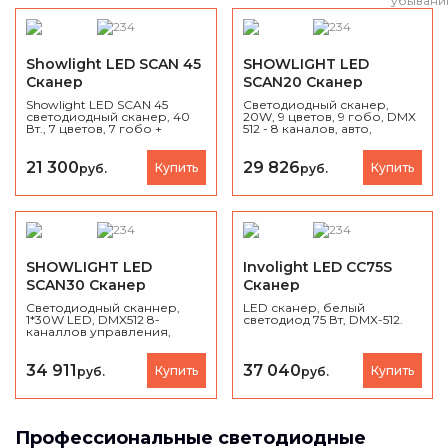
Showlight LED SCAN 45
SHOWLIGHT LED
Сканер
SCAN20 Сканер
Showlight LED SCAN 45
Светодиодный сканер,
светодиодный сканер, 40
20W, 9 цветов, 9 гобо, DMX
Вт., 7 цветов, 7 гобо +
512 - 8 каналов, авто,
открытый, DMX512, Звуковая
звуковая активация.
активация/Master-Slave/Auto,
Строб, трясение гобо, Вес
21 300
29 826
Купить
Купить
руб.
руб.
5 кг., 290 х 140 х 115 мм.
SHOWLIGHT LED
Involight LED CC75S
SCAN30 Сканер
Сканер
Светодиодный сканнер,
LED сканер, белый
1*30W LED, DMX512 8-
светодиод 75 Вт, DMX-512.
каналлов управления,
диммер, 8 цветов.
34 911
37 040
Купить
Купить
руб.
руб.
Профессиональные светодиодные