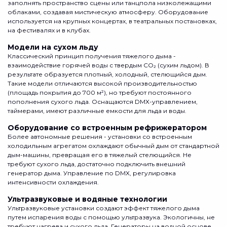
заполнять пространство сцены или танцпола низколежащими
облаками, создавая мистическую атмосферу. Оборудование
используется на крупных концертах, в театральных постановках,
на фестивалях и в клубах.
Модели на сухом льду
Классический принцип получения тяжелого дыма -
взаимодействие горячей воды с твердым CO₂ (сухим льдом). В
результате образуется плотный, холодный, стелющийся дым.
Такие модели отличаются высокой производительностью
(площадь покрытия до 700 м²), но требуют постоянного
пополнения сухого льда. Оснащаются DMX-управлением,
таймерами, имеют различные емкости для льда и воды.
Оборудование со встроенным рефрижератором
Более автономные решения - установки со встроенным
холодильным агрегатом охлаждают обычный дым от стандартной
дым-машины, превращая его в тяжелый стелющийся. Не
требуют сухого льда, достаточно подключить внешний
генератор дыма. Управление по DMX, регулировка
интенсивности охлаждения.
Ультразвуковые и водяные технологии
Ультразвуковые установки создают эффект тяжелого дыма
путем испарения воды с помощью ультразвука. Экологичны, не
требуют нагрева и сухого льда. Генераторы на водной основе