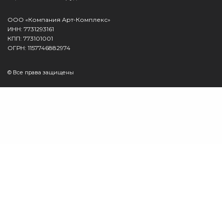
ООО «Компания Арт-Комплекс»
ИНН: 7731293161
КПП: 773101001
ОГРН: 1157746882974
© Все права защищены