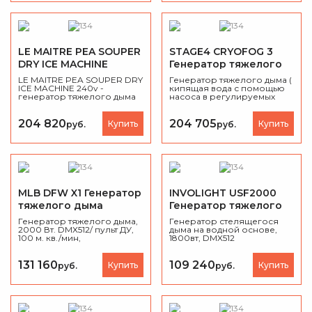
58 кг.
Предварительный нагрев с
1 нагревателем, мин 55.
Предварительный нагрев с
2 нагревателями, мин 28.
Емкость для сухого льда, кг
34, Время естественного
LE MAITRE PEA SOUPER
STAGE4 CRYOFOG 3
испарения сухого льда, ч
DRY ICE MACHINE
Генератор тяжелого
24. Резервуар для воды, л
40. DMX-512, панель на
Генератор тяжелого
дыма
LE MAITRE PEA SOUPER DRY
Генератор тяжелого дыма (
корпусе. Таймер,
дыма
ICE MACHINE 240v -
кипящая вода с помощью
непрерывный режим,
генератор тяжелого дыма
насоса в регулируемых
ручной режим.
на основе сухого льда, 4
объёмах поступает в
степени регулировки
камеру с твёрдым CO2),
выхода дыма, мощность
Энергопотребление, Вт
204 820
204 705
Купить
Купить
руб.
руб.
2400W
6100. Максимальная
площадь покрытия, м2 550*.
Предварительный нагрев с
1 нагревателем, мин 45.
Предварительный нагрев с
2 нагревателями, мин 23.
Емкость для сухого льда, кг
12. Время естественного
MLB DFW X1 Генератор
INVOLIGHT USF2000
испарения сухого льда, ч
тяжелого дыма
Генератор тяжелого
10. Резервуар для воды, л
32. DMX-512, панель на
дыма
Генератор тяжелого дыма,
Генератор стелящегося
корпусе. Таймер,
2000 Вт. DMX512/ пульт ДУ,
дыма на водной основе,
непрерывный режим,
100 м. кв./мин,
1800вт, DMX512
ручной режим.
используется принцип
насыщения дым-жидкости
водяным паром.
131 160
109 240
Купить
Купить
руб.
руб.