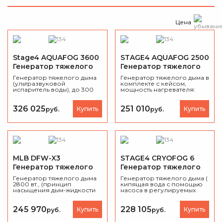
Цена
Stage4 AQUAFOG 3600
STAGE4 AQUAFOG 2500
Генератор тяжелого
Генератор тяжелого
дыма
дыма
Генератор тяжелого дыма
Генератор тяжелого дыма в
(ультразвуковой
комплекте с кейсом,
испаритель воды), до 300
мощность нагревателя:
м.кв., 1900 вт, DMX-512,
1500 Вт, DMX-512, площадь
панель на корпусе, ПДУ
покрытия до 200 метров.
(опция), вес 60 кг. туровый
326 025
251 010
Купить
Купить
руб.
руб.
кейс.
MLB DFW-X3
STAGE4 CRYOFOG 6
Генератор тяжелого
Генератор тяжелого
дыма
дыма
Генератор тяжелого дыма
Генератор тяжелого дыма (
2800 вт., (принцип
кипящая вода с помощью
насыщения дым-жидкости
насоса в регулируемых
водяным паром), (до 180 м2/
объёмах поступает в
мин., DMX-512 /
камеру с твёрдым CO2),
беспроводной ПДУ /
Энергопотребление, Вт
245 970
228 105
Купить
Купить
руб.
руб.
панель управления на
6100. Максимальная
корпусе, туровый кейс, вес
площадь покрытия, м2 700.