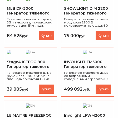
MLB DF-3000
SHOWLIGHT DIM 2200
Генератор тяжелого
Генератор тяжелого
дыма
дыма
Генератор тяжелого дыма,
Генератор тяжелого дыма,
5,5 л емкость для жидкости,
мощность 2200 Вт,
емкость для 15 кг льда,
покрываемая площадь 80
мощность 3000 Вт,
кв.м.
управление DMX-512,
контроль выхода дыма и
84 525
75 000
Купить
Купить
руб.
руб.
таймер, время нагрева 10
мин.
Stage4 ICEFOG 800
INVOLIGHT FM5000
Генератор тяжелого
Генератор тяжелого
дыма
дыма
Генератор тяжелого дыма
Генератор тяжелого дыма
(сухой лед), 800 Вт. Макс
со встроенным
площадь покрытия 150 м/
холодильным агрегатом , 5
мин, предварительный
кВт, DMX-512.
нагрев 3 мин. Непрерывная
подача дыма. Расход дым-
39 885
499 092
Купить
Купить
руб.
руб.
жидкости 15 мл/мин. Емкость
для дым-жидкости 1л.
Емкость для льда 2,5кг.
DMX512 (1 канал), панель на
корпусе, проводной ПДУ.
Таймер, непрерывный
режим. Датчик низкого
уровня дым-жидкости. LCD-
LE MAITRE FREEZEFOG
Involight LFWM2000
дисплей.