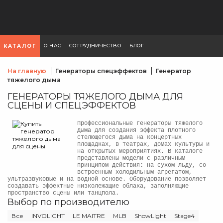
О НАС
СОТРУДНИЧЕСТВО
БЛОГ
КАТАЛОГ
На главную
Генераторы спецэффектов
Генератор
тяжелого дыма
ГЕНЕРАТОРЫ ТЯЖЕЛОГО ДЫМА ДЛЯ
СЦЕНЫ И СПЕЦЭФФЕКТОВ
Профессиональные генераторы тяжелого
дыма для создания эффекта плотного
стелющегося дыма на концертных
площадках, в театрах, домах культуры и
на открытых мероприятиях. В каталоге
представлены модели с различным
принципом действия: на сухом льду, со
встроенным холодильным агрегатом,
ультразвуковые и на водной основе. Оборудование позволяет
создавать эффектные низколежащие облака, заполняющие
пространство сцены или танцпола.
Выбор по производителю
Все
INVOLIGHT
LE MAITRE
MLB
ShowLight
Stage4