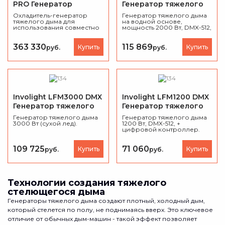
PRO Генератор
Генератор тяжелого
тяжелого дыма
дыма
Охладитель-генератор
Генератор тяжелого дыма
тяжелого дыма для
на водной основе,
использования совместно
мощность 2000 Вт, DMX-512,
с G 300 , G-Force (принцип
действия - диффузия с
СО-2
363 330
115 869
Купить
Купить
руб.
руб.
Involight LFM3000 DMX
Involight LFM1200 DMX
Генератор тяжелого
Генератор тяжелого
дыма
дыма
Генератор тяжелого дыма
Генератор тяжелого дыма
3000 Вт (сухой лед).
1200 Вт, DMX-512, +
цифровой контроллер.
109 725
71 060
Купить
Купить
руб.
руб.
Технологии создания тяжелого
стелющегося дыма
Генераторы тяжелого дыма создают плотный, холодный дым,
который стелется по полу, не поднимаясь вверх. Это ключевое
отличие от обычных дым-машин - такой эффект позволяет