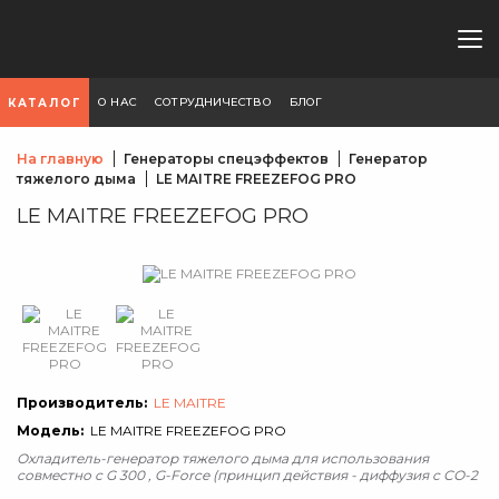
О НАС
СОТРУДНИЧЕСТВО
БЛОГ
КАТАЛОГ
На главную
Генераторы спецэффектов
Генератор
тяжелого дыма
LE MAITRE FREEZEFOG PRO
LE MAITRE FREEZEFOG PRO
Производитель:
LE MAITRE
Модель:
LE MAITRE FREEZEFOG PRO
Охладитель-генератор тяжелого дыма для использования
совместно с G 300 , G-Force (принцип действия - диффузия с СО-2