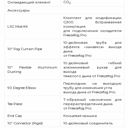
СО
Охлаждающий элемент
2
Аксессуары
Комплект для модификации
G300. Встраиваемая
LSG Mod Kit
коммутация
для подключения охладителя
Freezefog Pro.
10-дюймовая труба для
эффекта «занавеса» выхода
10" Fog Curtain Pipe
дыма
от Freezefog Pro
10-дюймовый гибкий
10" Flexible Aluminium
алюминиевый рукав для
Ducting
выхода
тяжелого дыма от Freezefog Pro
Переходник на выходную
90 Degree Elbow
трубу для изменения угла
выхода дыма от Freezefog Pro.
Т-образный наконечник для
Tee Piece
перераспределения дыма
от Freezefog Pro.
End Cap
Концевая крышка.
10" Connector (Rigid)
10-дюймовый соединитель