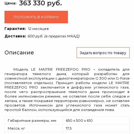
363 330 руб.
Цена:
ПОЛОЖИТЬ В КОРЗИНУ
Гарантия:
12 месяцев
Доставка:
600 руб. (в пределах МКАД)
Описание
Задать вопрос
по товару
Модель LE MAITRE FREEZEFOG PRO – охладитель для
генератора тяжелого дыма, который разработан для
совместной эксплуатации с дымогенератором G 300 или G-Force
(поставляется отдельно). Принцип работы модели LE MAITRE
FREEZEFOG PRO заключается в диффузии углекислого газа,
после чего распространение тяжелого дыма происходит в
более интенсивном режиме, не оставляя после себя следов и
запаха, а также покрывая территорию равномерно, не оставляя
просветов. Источником для углекислого газа может стать
простой баллон, использующийся для охлаждения пива.
Габаритные размеры, мм
650 х 500 х 610
Масса, кг
17,5