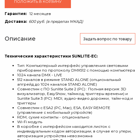
ПОЛОЖИТЬ В КОРЗИНУ
Гарантия:
12 месяцев
Доставка:
600 руб. (в пределах МКАД)
Описание
Задать вопрос
по товару
Технические характеристики SUNLITE-EC:
Тип: Компьютерный интерфейс управления световыми
приборами по протоколу DMX512 с помощью компьютера
1024 канала DMX - LIVE
512 каналов в режиме STAND ALONE (опциональный
апгрейд до 1024 каналов STAND ALONE)
Совместим с ПО Sunlite Suite 2 (PC) : Полная версия: 3D
визуализатор, EasyShow, таймкод, триггеры времени) и
Sunlite Suite 3 (PC): MIDI, аудио-видео дорожки, тайм-код и
триггеры
Совместим с ESA2 (PC, Mac), ESA, EASY REMOTE
(управление с мобильный устройств)
RDM, сухие контакты - опционально
Wi-Fi модуль
В коробке с интерфейсом находится листок с
индивидуальным кодом авторизации, в случае его утери,
авторизация устройства невозможна