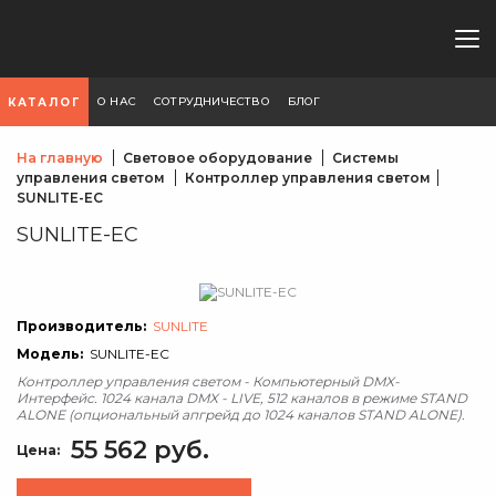
О НАС
СОТРУДНИЧЕСТВО
БЛОГ
КАТАЛОГ
На главную
Световое оборудование
Системы
управления светом
Контроллер управления светом
SUNLITE-EC
SUNLITE-EC
Производитель:
SUNLITE
Модель:
SUNLITE-EC
Контроллер управления светом - Компьютерный DMX-
Интерфейс. 1024 канала DMX - LIVE, 512 каналов в режиме STAND
ALONE (опциональный апгрейд до 1024 каналов STAND ALONE).
55 562 руб.
Цена: