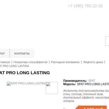
+7 (495) 765-22-32
Адрес Офис/Шоур
МО, г. Одинцово,
ЛОГ
КОНТАКТЫ
главную
Генераторы спецэффектов
Расходные материалы
Жидкость дыма
AT PRO LONG LASTING
AT PRO LONG LASTING
Производитель:
SFAT
Модель:
SFAT PRO LONG LAST
Жидкость для производства ды
спец. состав, плотный дым,
длительный эффект, канистра
литров.