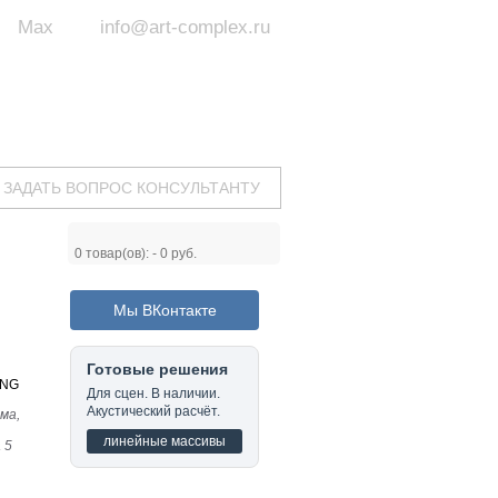
Max
info@art-complex.ru
ум:
 ул. Южная, д.8А, БЦ, офис №326
с 9 до 19 ч.
(Пн-Пт)
ЗАДАТЬ ВОПРОС КОНСУЛЬТАНТУ
0
товар(ов): -
0 руб.
Мы ВКонтакте
Готовые решения
ING
Для сцен. В наличии.
Акустический расчёт.
ма,
линейные массивы
 5