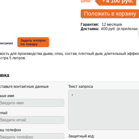
•
4 100 руб.
Цена:
Положить в корзину
Гарантия:
12 месяцев
Доставка:
600 руб. (в пределах
Задать вопрос
писание
по товару
ость для производства дыма, спец. состав, плотный дым, длительный эффек
стра 5 литров.
явка
ставьте контактные данные
Текст запроса
аше имя
-mail
аш телефон
Защитный код: