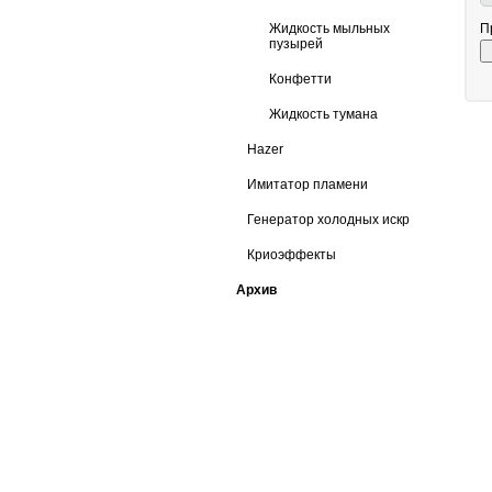
Жидкость мыльных
П
пузырей
Конфетти
Жидкость тумана
Hazer
Имитатор пламени
Генератор холодных искр
Криоэффекты
Архив
ЗАДАТЬ ВОПРОС КОНСУЛЬТ
тел: +7 (495) 765-22-32
e-mail:
info@art-complex.ru