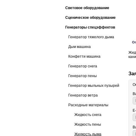
Световое оборудование
Сценическое оборудование
Генераторы спецэффектов
Генератор тяжелого дыма
О
Дым машина
Жидк
Конфетти машина
кани
Генератор снега
За
Генератор пены
О
Генератор мыльных пузырей
В
Генератор ветра
Расходные материалы
E
Жидкость снега
Жидкость пены
В
Жидкость дыма