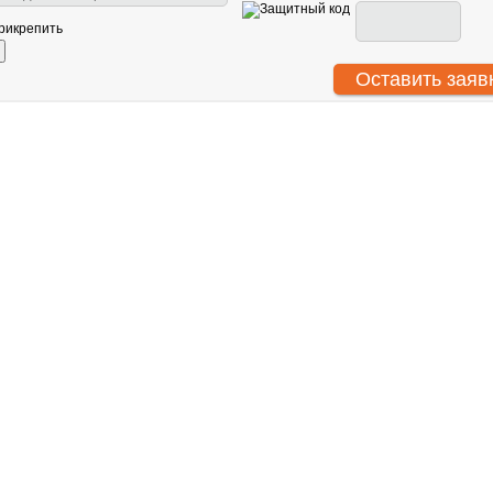
рикрепить
АНТУ
О нас
Световое оборудование
ООО
Сотрудничество
Звуковое оборудование
ИНН
Гарантия
Генераторы спецэффектов
КПП