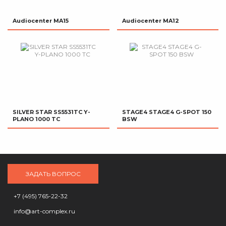
Audiocenter MA15
Audiocenter MA12
SILVER STAR SS5531TC Y-
STAGE4 STAGE4 G-SPOT 150
PLANO 1000 TC
BSW
ЗАДАТЬ ВОПРОС
+7 (495) 765-22-32
info@art-complex.ru