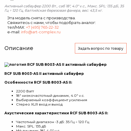
Активный сабвуфер 2200 Вт., саб 18", 4.0" v.c., Макс. SPL: 135 дБ, 35
Гц ÷ 120 Гц, балтийская березовая фанера, вес: 43,5 кг.
Эта модель снята с производства.
Свяжитесь с нами, чтобы подобрать аналог:
тел/MAX:
+7 (495) 765-22-32
e-mail:
info@art-complex.ru
Описание
Задать вопрос
по товару
RCF SUB 8003-AS II активный сабвуфер
Особенности RCF SUB 8003-AS II:
2200 Ватт
18" низкочастотный динамик, 4.0" v.c.
Выбираемый коэффициент усиления
Стерео XLR вход и выход
Акустические характеристики RCF SUB 8003-AS II:
Частотный диапазон -3 дБ: 35 Гц ÷ 120 Гц
Макс. SPL: 135 дБ
НЧ-динамик: 18", 4.0" v.c.