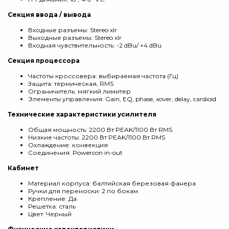
Секция ввода / вывода
Входные разъемы: Stereo xlr
Выходные разъемы: Stereo xlr
Входная чувствительность: -2 dBu/ +4 dBu
Секция процессора
Частоты кроссовера: выбираемая частота (Гц)
Защита: термическая, RMS
Ограничитель: мягкий лимитер
Элементы управления: Gain, EQ, phase, xover, delay, cardioid
Технические характеристики усилителя
Общая мощность: 2200 Вт PEAK/1100 Вт RMS
Низкие частоты: 2200 Вт PEAK/1100 Вт RMS
Охлаждение: конвекция
Соединения: Powercon in-out
Кабинет
Материал корпуса: балтийская березовая фанера
Ручки для переноски: 2 по бокам
Крепление: Да
Решетка: сталь
Цвет: Черный