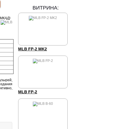
ВИТРИНА:
 МКАД)
MLB FP-2 MK2
узырей,
оздания
ктивно,
MLB FP-2