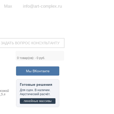
Max
info@art-complex.ru
ум:
 ул. Южная, д.8А, БЦ, офис №326
с 9 до 19 ч.
(Пн-Пт)
ЗАДАТЬ ВОПРОС КОНСУЛЬТАНТУ
0
товар(ов): -
0 руб.
Мы ВКонтакте
Готовые решения
Для сцен. В наличии.
ысокой
Акустический расчёт.
,5 л
линейные массивы