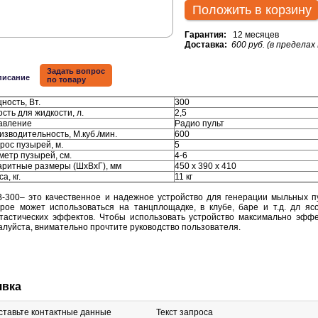
Положить в корзину
Гарантия:
12 месяцев
Доставка:
600 руб. (в пределах
Задать вопрос
писание
по товару
ность, Вт.
300
сть для жидкости, л.
2,5
авление
Радио пульт
изводительность, М.куб./мин.
600
рос пузырей, м.
5
метр пузырей, см.
4-6
аритные размеры (ШхВхГ), мм
450 х 390 х 410
а, кг.
11 кг
00– это качественное и надежное устройство для генерации мыльных п
орое может использоваться на танцплощадке, в клубе, баре и т.д. дл яс
тастических эффектов. Чтобы использовать устройство максимально эффе
алуйста, внимательно прочтите руководство пользователя.
явка
ставьте контактные данные
Текст запроса