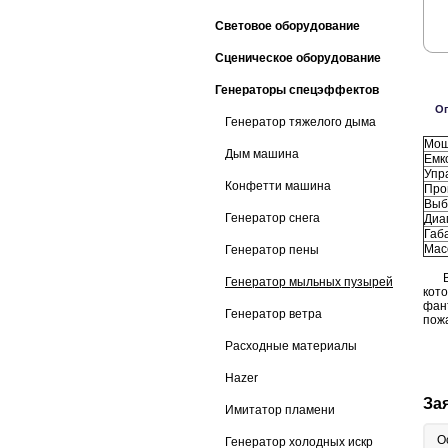
Световое оборудование
Сценическое оборудование
Генераторы спецэффектов
О
Генератор тяжелого дыма
Мощ
Дым машина
Емко
Упр
Конфетти машина
Про
Выб
Генератор снега
Диа
Габ
Масс
Генератор пены
B-3
Генератор мыльных пузырей
кот
фан
Генератор ветра
пож
Расходные материалы
Hazer
За
Имитатор пламени
О
Генератор холодных искр