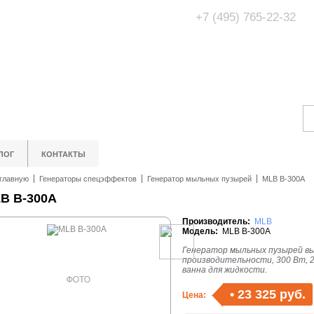
+7 (495) 765-22-32
Адрес Офис/Шоур
МО, г. Одинцово,
ЛОГ
КОНТАКТЫ
главную
Генераторы спецэффектов
Генератор мыльных пузырей
MLB B-300A
B B-300A
Производитель:
MLB
Модель:
MLB B-300A
Генератор мыльных пузырей в
производительности, 300 Вт, 2
ванна для жидкости.
•
23 325 руб.
Цена: