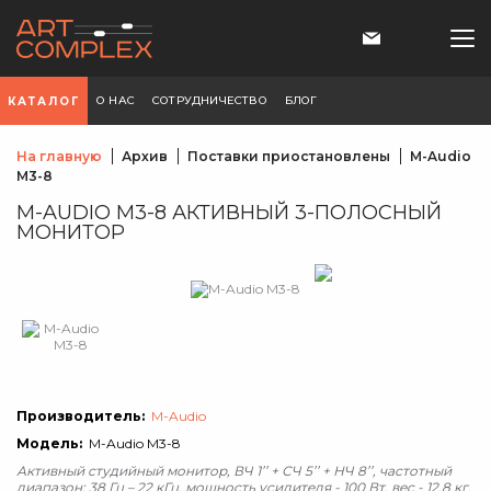
О НАС
СОТРУДНИЧЕСТВО
БЛОГ
КАТАЛОГ
На главную
Архив
Поставки приостановлены
M-Audio
M3-8
M-AUDIO M3-8 АКТИВНЫЙ 3-ПОЛОСНЫЙ
МОНИТОР
Производитель:
M-Audio
Модель:
M-Audio M3-8
Активный студийный монитор, ВЧ 1’’ + СЧ 5’’ + НЧ 8’’, частотный
диапазон: 38 Гц – 22 кГц, мощность усилителя - 100 Вт, вес - 12,8 кг.