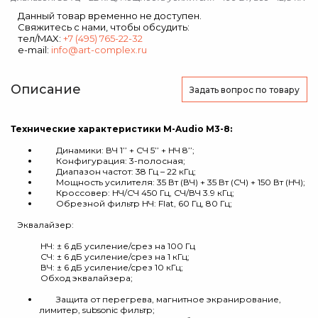
Данный товар временно не доступен.
Свяжитесь с нами, чтобы обсудить:
тел/MAX:
+7 (495) 765-22-32
e-mail:
info@art-complex.ru
Описание
Задать вопрос
по товару
Технические характеристики M-Audio M3-8:
Динамики: ВЧ 1’’ + СЧ 5’’ + НЧ 8’’;
Конфигурация: 3-полосная;
Диапазон частот: 38 Гц – 22 кГц;
Мощность усилителя: 35 Вт (ВЧ) + 35 Вт (СЧ) + 150 Вт (НЧ);
Кроссовер: НЧ/СЧ 450 Гц, СЧ/ВЧ 3.9 кГц;
Обрезной фильтр НЧ: Flat, 60 Гц, 80 Гц;
Эквалайзер:
НЧ: ± 6 дБ усиление/cрез на 100 Гц
СЧ: ± 6 дБ усиление/cрез на 1 кГц;
ВЧ: ± 6 дБ усиление/cрез 10 кГц;
Обход эквалайзера;
Защита от перегрева, магнитное экранирование,
лимитер, subsonic фильтр;