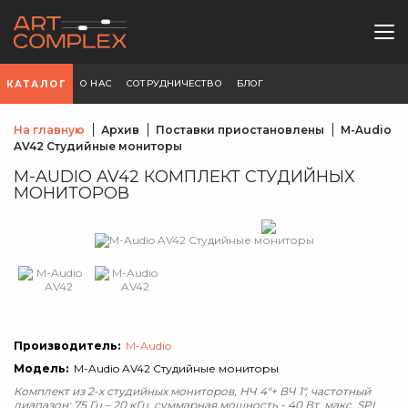
О НАС
СОТРУДНИЧЕСТВО
БЛОГ
КАТАЛОГ
На главную
Архив
Поставки приостановлены
M-Audio
AV42 Студийные мониторы
M-AUDIO AV42 КОМПЛЕКТ СТУДИЙНЫХ
МОНИТОРОВ
Производитель:
M-Audio
Модель:
M-Audio AV42 Студийные мониторы
Комплект из 2-х студийных мониторов, НЧ 4"+ ВЧ 1", частотный
диапазон: 75 Гц – 20 кГц, суммарная мощность - 40 Вт, макс. SPL