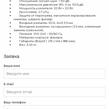
Отношение сигнал-шум: > 90 дБ;
Максимальное давление SPL (1 м): 101,5 дБ;
Мощность усилителя: 20 Вт + 20 Вт;
Кроссовер: 2,7 кГц;
Защита от перегрева, магнитное экранирование,
лимитер, subsonic фильтр;
Входные разъемы: RCA, AUX 3.5 мм;
Выходные разъемы: на наушники ( 3.5 мм), клеммные
зажимы (сквозной);
Питание: 100-240 ~ 50/60 Гц;
Материал корпуса: фанера;
Габариты (ВхШхГ): 213 x 146 x 188 (мм);
Вес: 3,43 кг.
Заявка
Ваше имя
E-mail
Ваш телефон