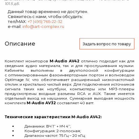
101.5 дБ.
Данный товар временно не доступен.
Свяжитесь с нами, чтобы обсудить:
тел/MAX:
+7 (495) 765-22-32
e-mail:
info@art-complex.ru
Описание
Задать вопрос
по товару
Комплект мониторов
M-Audio AV42
отлично подходит как для
сведения аудио материала, так и для прослушивания музыки.
Кабинеты выполнены в двухполосной конфигурации
с
оптимизированным
фазоинвертор
ным портом
и
волноводом
OptImage
IV
, что обеспечивает
расширенный
низкочастотный
отклик
и
кристально
чистый верх
. Для подключения источников
сигнала таких как ноутбуки
,
компьютеры или MP3-плееры
предусмотрены входные разъемы RCA и AUX
. Также имеется
отдельный выход на наушники. Суммарная выходная мощность
комплекта
M-Audio AV32
составляет 40 ватт.
Технические характеристики M-Audio AV42:
Динамики: ВЧ 1’’ + НЧ 4’’;
Конфигурация: 2-полосная;
Диапазон частот: 75 Гц – 20 кГц;