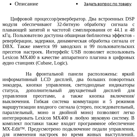
Описание
Задать вопрос
по товару
Цифровой процессор/ревербератор. Два встроенных DSP
модуля обеспечивают 32-битную обработку сигнала с
плавающей запятой и частотой сэмплирования от 44.1 и 48
кГц. Пользователю доступна обширная библиотека эффектов -
реверберации, задержки, динамическая обработка сигнала от
DBX. Также имеется 99 заводских и 99 пользовательских
пресетов настроек. Интерфейс USB позволяет использовать
Lexicon МХ400 в качестве аппаратного плагина в цифровых
аудио станциях (Cubase, Logic).
На фронтальной панели расположены: яркий
информативный LCD дисплей, два больших поворотных
энкодера, кнопки управления, светодиодные индикаторы
статуса, дополнительный двухцветный дисплей для
управления пресетами, а также кнопка включения/
выключения. Гибкая система коммутации и 5 режимов
маршрутизации входного сигнала (стерео, последовательный,
параллельный, моно и двойной моно) позволяют легко
интегрировать Lexicon MX400 в любую звуковую систему. В
комплект поставки также входит программное обеспечение
MX-Edit™. Предусмотрено подключение педали управления,
для изменения настроек во время живых выступлений.