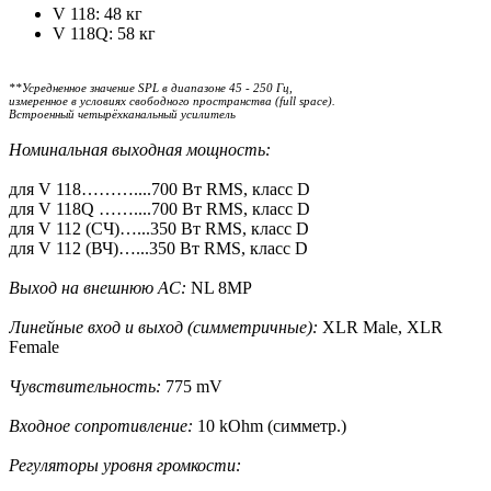
V 118: 48 кг
V 118Q: 58 кг
**Усредненное значение SPL в диапазоне 45 - 250 Гц,
измеренное в условиях свободного пространства (full space).
Встроенный четырёхканальный усилитель
Номинальная выходная мощность:
для V 118………....700 Вт RMS, класс D
для V 118Q ……....700 Вт RMS, класс D
для V 112 (СЧ)…...350 Вт RMS, класс D
для V 112 (ВЧ)…...350 Вт RMS, класс D
Выход на внешнюю АС:
NL 8MP
Линейные вход и выход (симметричные):
XLR Male, XLR
Female
Чувствительность:
775 mV
Входное сопротивление:
10 kOhm (симметр.)
Регуляторы уровня громкости: