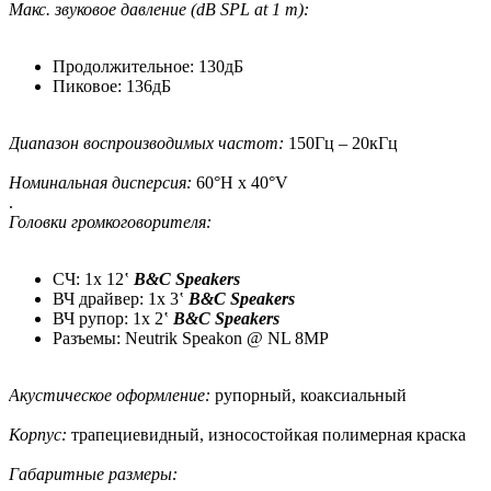
Макс. звуковое давление (dB SPL at 1 m):
Продолжительное: 130дБ
Пиковое: 136дБ
Диапазон воспроизводимых частот:
150Гц – 20кГц
Номинальная дисперсия:
60°H х 40°V
.
Головки громкоговорителя:
СЧ: 1x 12‛
B&C Speakers
ВЧ драйвер: 1x 3‛
B&C Speakers
ВЧ рупор: 1x 2‛
B&C Speakers
Разъемы: Neutrik Speakon @ NL 8MP
Акустическое оформление:
рупорный, коаксиальный
Корпус:
трапециевидный, износостойкая полимерная краска
Габаритные размеры: