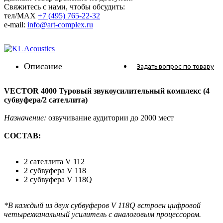
Свяжитесь с нами, чтобы обсудить:
тел/MAX
+7 (495) 765-22-32
e-mail:
info@art-complex.ru
Описание
Задать вопрос
по товару
VECTOR 4000 Туровый звукоусилительный комплекс (4
субвуфера/2 сателлита)
Назначение:
озвучивание аудитории до 2000 мест
СОСТАВ:
2 сателлита V 112
2 субвуфера V 118
2 субвуфера V 118Q
*В каждый из двух субвуферов V 118Q встроен цифровой
четырехканальный
усилитель с аналоговым процессором.