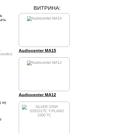
ВИТРИНА:
а.
рать
Audiocenter MA15
Ч
Audiocenter MA12
1 m)
е