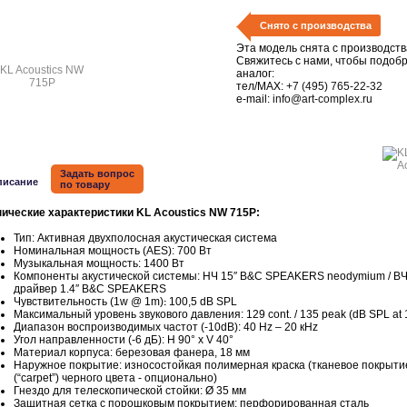
Снято с производства
Эта модель снята с производств
Свяжитесь с нами, чтобы подоб
аналог:
тел/MAX:
+7 (495) 765-22-32
e-mail:
info@art-complex.ru
Задать вопрос
писание
по товару
нические характеристики KL Acoustics NW 715P:
Тип: Активная двухполосная акустическая система
Номинальная мощность (AES): 700 Вт
Музыкальная мощность: 1400 Вт
Компоненты акустической системы:
НЧ 15″ B&C SPEAKERS neodymium / B
драйвер 1.4″ B&C SPEAKERS
Чувствительность (1w @ 1m)
100,5 dB SPL
:
Максимальный уровень звукового давления: 129 cont. / 135 peak (dB SPL at 
Диапазон воспроизводимых частот (-10dB): 40 Hz – 20 кHz
Угол направленности (-6 дБ): H 90° x V 40°
Материал корпуса: березовая фанера, 18 мм
Наружное покрытие: износостойкая полимерная краска (тканевое покрыти
(“carpet”) черного цвета - опционально)
Гнездо для телескопической стойки: Ø 35 мм
Защитная сетка с порошковым покрытием: перфорированная сталь