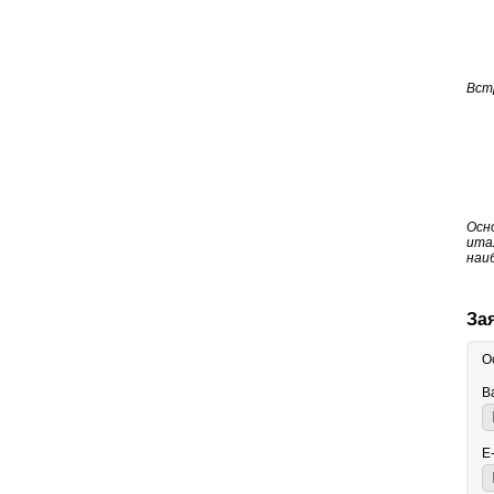
Вст
Осн
ита
наи
За
О
В
E