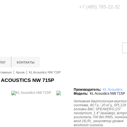
+7 (495) 765-22-32
Адрес Офис/Шоур
МО, г. Одинцово,
ЛОГ
КОНТАКТЫ
главную
Архив
KL Acoustics NW 715P
 ACOUSTICS NW 715P
Производитель:
KL Acoustics
Модель:
KL Acoustics NW 715P
Активная двухполосная акусти
система, 40 Гц - 20 кГц, SPL129
головки B&C SPEAKERS (15"
neodymium, 1.4" драйвер), встр
усилитель 700 Вт RMS, линей
вход (XLR) , регулятор уровня
входного cигнала.