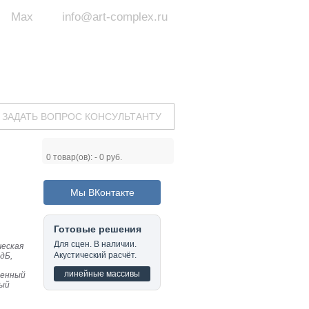
Max
info@art-complex.ru
ум:
 ул. Южная, д.8А, БЦ, офис №326
с 9 до 19 ч.
(Пн-Пт)
ЗАДАТЬ ВОПРОС КОНСУЛЬТАНТУ
0
товар(ов): -
0 руб.
Мы ВКонтакте
Готовые решения
Для сцен. В наличии.
ческая
Акустический расчёт.
 дБ,
линейные массивы
оенный
ный