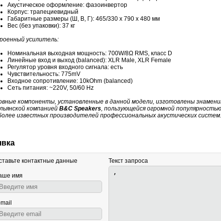
Акустическое оформление
:
фазоинвертор
Корпус: трапециевидный
Габаритные размеры (Ш, В, Г): 465/330 х 790 х 480 мм
Вес (без упаковки): 37 кг
роенный усилитель:
Номинальная выходная мощность: 700W/8Ω RMS, класс D
Линейные вход и выход (balanced): XLR Male, XLR Female
Регулятор уровня входного сигнала: есть
Чувствительность: 775mV
Входное сопротивление: 10kOhm (balanced)
Сеть питания: ~220V, 50/60 Hz
овные компоненты, установленные в данной модели, изготовлены знамен
льянской компанией
B&C Speakers
, пользующейся огромной популярностью
более известных производителей профессиональных акустических систем
явка
ставьте контактные данные
Текст запроса
аше имя
-mail