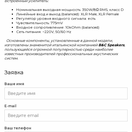
Встроенный усилитель:
Номинальная выходная мощность: 350W/8Ω RMS, класс D
Линейные вход и выход (balanced): XLR Male, XLR Female
Регулятор уровня входного сигнала: есть
Чувствительность: 775mV
Входное сопротивление: 10kOhm (balanced)
Сеть питания: ~220V, 50/60 Hz
Основные компоненты, установленные в данной модели,
изготовлены знаменитой итальянской компанией
B&C Speakers
,
пользующейся огромной популярностью среди наиболее
известных производителей профессиональных акустических
систем.
Заявка
Ваше имя
E-mail
Ваш телефон