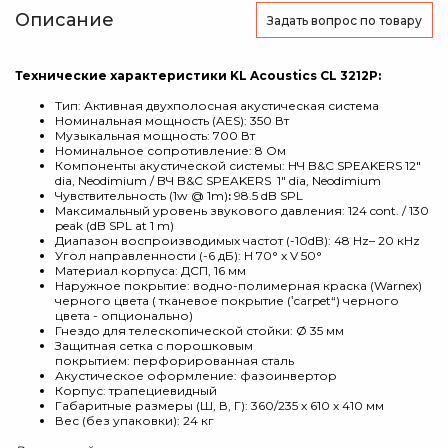
Описание
Задать вопрос
по товару
Технические характеристики KL Acoustics CL 3212P:
Тип:
Активная двухполосная акустическая система
Номинальная мощность (AES): 350 Вт
Музыкальная мощность
:
700 Вт
Номинальное сопротивление: 8 Ом
Компоненты акустической системы:
НЧ B&C SPEAKERS 12″
dia, Neodimium / BЧ B&C SPEAKERS 1″ dia, Neodimium
Чувствительность (1w @ 1m)
98.5 dB SPL
:
Максимальный уровень звукового давления: 124 cont. / 130
peak (dB SPL at 1 m)
Диапазон воспроизводимых частот (-10dB): 48 Hz– 20 кHz
Угол направленности (-6 дБ): H 70° x V 50°
Материал корпуса: ДСП, 16 мм
Наружное покрытие: водно-полимерная краска (Warnex)
черного цвета ( тканевое покрытие (‛carpet“) черного
цвета - опционально)
Гнездо для телескопической стойки: Ø 35 мм
Защитная сетка с порошковым
покрытием: перфорированная сталь
Акустическое оформление: фазоинвертор
Корпус: трапециевидный
Габаритные размеры (Ш, В, Г): 360/235 х 610 х 410 мм
Вес (без упаковки): 24 кг