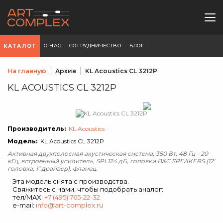
О НАС
СОТРУДНИЧЕСТВО
БЛОГ
КАТАЛОГ
На главную
Архив
KL Acoustics CL 3212P
KL ACOUSTICS CL 3212P
Производитель:
KL Acoustics
Модель:
KL Acoustics CL 3212P
Активная двухполосная акустическая система, 350 Вт, 48 Гц - 20
кГц, встроенный усилитель, SPL124 дБ, головки B&C SPEAKERS (12"
головка; 1" драйвер), фланец.
Эта модель снята с производства.
Свяжитесь с нами, чтобы подобрать аналог:
тел/MAX:
+7 (495) 765-22-32
e-mail:
info@art-complex.ru