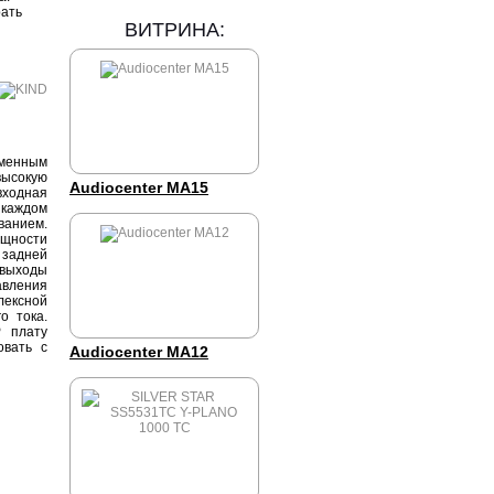
рать
ВИТРИНА:
рменным
ысокую
Audiocenter MA15
ходная
 каждом
ванием.
ощности
 задней
 выходы
вления
лексной
о тока.
P плату
овать с
Audiocenter MA12