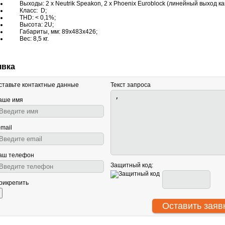
Выходы: 2 x Neutrik Speakon, 2 x Phoenix Euroblock (линейный выход ка
Класс: D;
THD: < 0,1%;
Высота: 2U;
Габариты, мм: 89х483х426;
Вес: 8,5 кг.
явка
ставьте контактные данные
Текст запроса
аше имя
-mail
аш телефон
Защитный код:
рикрепить