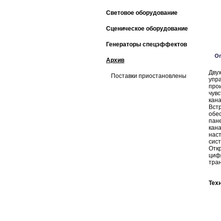
Световое оборудование
Сценическое оборудование
Генераторы спецэффектов
О
Архив
Дву
Поставки приостановлены
упр
про
чувс
кан
Вст
обе
пан
кан
нас
сис
Отк
циф
тра
Тех