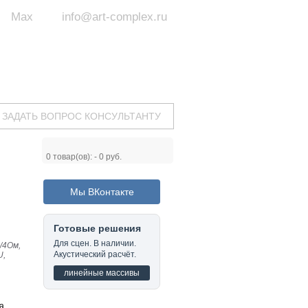
Max
info@art-complex.ru
ум:
 ул. Южная, д.8А, БЦ, офис №326
с 9 до 19 ч.
(Пн-Пт)
ЗАДАТЬ ВОПРОС КОНСУЛЬТАНТУ
0
товар(ов): -
0 руб.
Мы ВКонтакте
Готовые решения
Для сцен. В наличии.
/4Ом,
Акустический расчёт.
U,
линейные массивы
а.