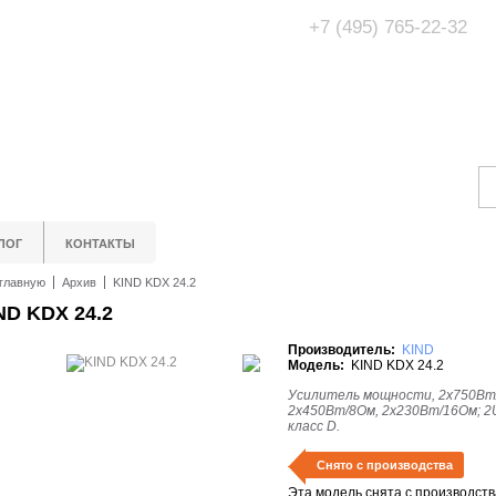
+7 (495) 765-22-32
Адрес Офис/Шоур
МО, г. Одинцово,
ЛОГ
КОНТАКТЫ
главную
Архив
KIND KDX 24.2
ND KDX 24.2
Производитель:
KIND
Модель:
KIND KDX 24.2
Усилитель мощности, 2x750Вт
2x450Вт/8Ом, 2x230Вт/16Ом; 2
класс D.
Снято с производства
Эта модель снята с производств