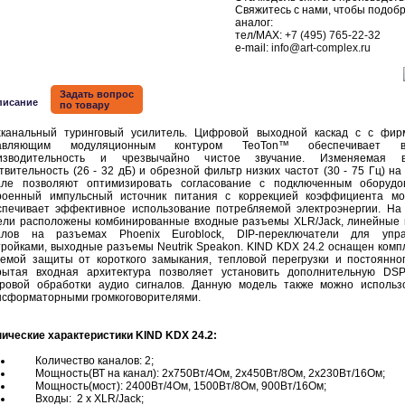
Свяжитесь с нами, чтобы подоб
аналог:
тел/MAX:
+7 (495) 765-22-32
e-mail:
info@art-complex.ru
Задать вопрос
писание
по товару
хканальный туринговый усилитель. Цифровой выходной каскад с с фи
авляющим модуляционным контуром TeoTon™ обеспечивает в
изводительность и чрезвычайно чистое звучание. Изменяемая в
твительность (26 - 32 дБ) и обрезной фильтр низких частот (30 - 75 Гц) на
але позволяют оптимизировать согласование с подключенным оборудо
роенный импульсный источник питания с коррекцией коэффициента м
спечивает эффективное использование потребляемой электроэнергии. На
ели расположены комбинированные входные разъемы XLR/Jack, линейные
алов на разъемах Phoenix Euroblock, DIP-переключатели для упра
тройками, выходные разъемы Neutrik Speakon. KIND KDX 24.2 оснащен комп
темой защиты от короткого замыкания, тепловой перегрузки и постоянног
рытая входная архитектура позволяет установить дополнительную DS
ровой обработки аудио сигналов. Данную модель также можно использ
нсформаторными громкоговорителями.
нические характеристики KIND KDX 24.2:
Количество каналов: 2;
Мощность(ВТ на канал): 2x750Вт/4Ом, 2x450Вт/8Ом, 2x230Вт/16Ом;
Мощность(мост): 2400Вт/4Ом, 1500Вт/8Ом, 900Вт/16Ом;
Входы: 2 x XLR/Jack;