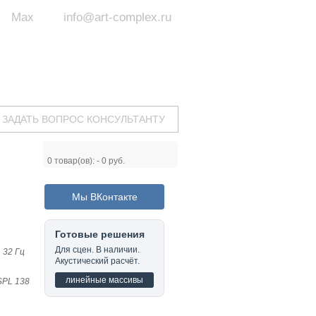
Max
info@art-complex.ru
ум:
 ул. Южная, д.8А, БЦ, офис №326
с 9 до 19 ч.
(Пн-Пт)
ЗАДАТЬ ВОПРОС КОНСУЛЬТАНТУ
0
товар(ов): -
0 руб.
Мы ВКонтакте
Готовые решения
Для сцен. В наличии.
 32 Гц
Акустический расчёт.
линейные массивы
SPL 138