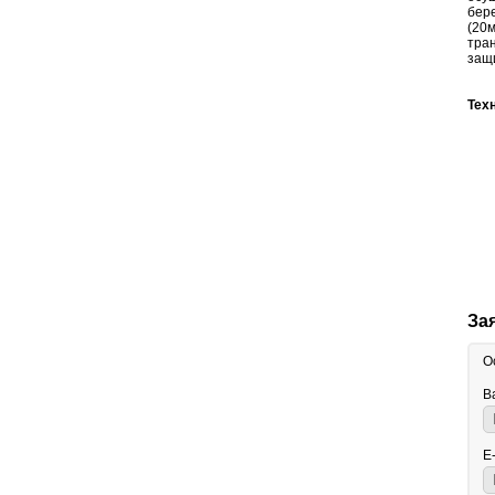
бер
(20
тра
защ
Тех
За
О
В
E