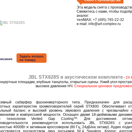
Снято с производства
Эта модель снята с производств
Свяжитесь с нами, чтобы подоб
аналог:
тел/MAX:
+7 (495) 765-22-32
e-mail:
info@art-complex.ru
Задать вопрос
писание
по товару
JBL STX828S в акустическом комплекте
-
24 
нцертные площадки, клубные танцполы, открытые сцены. Узкий угол простре
высокое давление НЧ.
Специальное ценовое предложен
сивный сабвуфер фазоинверторного типа. Предназначен для расш
тотных характеристик громкоговорителей серий STX800. Обеспечивает о
альный баланс и высокий уровень звукового давления с чрезвычайно 
ажениями и компрессией мощности. Оснащен двумя 18-дюймовыми динами
е технологии Vented Gap Cooling™. Для достижения оптим
изводительности рекомендуется использовать JBL STX828S с усил
ностью 4000Вт и активным кроссовером (80 Гц, 24дБ/на октаву). Аудио подк
ществляется посредством двух разъемов NL4 Speakon. Корпус изгото