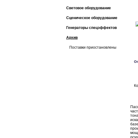
Световое оборудование
Сценическое оборудование
Генераторы спецэффектов
Архив
Поставки приостановлены
О
Ко
Пас
час
тон
иск
баз
про
мощ
осу