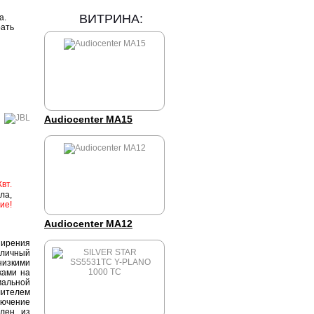
ВИТРИНА:
а.
рать
Audiocenter MA15
Квт.
ла,
ие!
Audiocenter MA12
ирения
тличный
низкими
ками на
альной
ителем
лючение
влен из