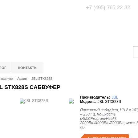
+7 (495) 765-22-32
Адрес Офис/Шоур
МО, г. Одинцово,
ЛОГ
КОНТАКТЫ
главную
Архив
JBL STX828S
L STX828S САБВУФЕР
Производитель:
JBL
Модель:
JBL STX828S
Пассивный сабвуфер, НЧ 2 x 18",
– 250 Гц, мощность
(RMS/Program/Peak):
2000Вт/4000Вт/8000Вт, макс. 
дБ.