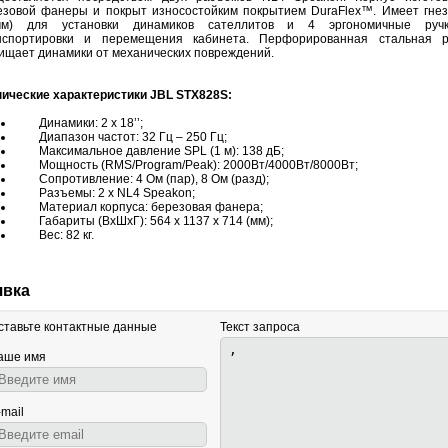
езовой фанеры и покрыт износостойким покрытием DuraFlex™. Имеет гне
мм) для установки динамиков сателлитов и 4 эргономичные руч
нспортировки и перемещения кабинета. Перфорированная стальная р
ищает динамики от механических повреждений.
нические характеристики JBL STX828S:
Динамики: 2 x 18’’;
Диапазон частот: 32 Гц – 250 Гц;
Максимальное давление SPL (1 м): 138 дБ;
Мощность (RMS/Program/Peak): 2000Вт/4000Вт/8000Вт;
Сопротивление: 4 Ом (пар), 8 Ом (разд);
Разъемы: 2 x NL4 Speakon;
Материал корпуса: березовая фанера;
Габариты (ВхШхГ): 564 x 1137 x 714 (мм);
Вес: 82 кг.
явка
ставьте контактные данные
Текст запроса
аше имя
-mail