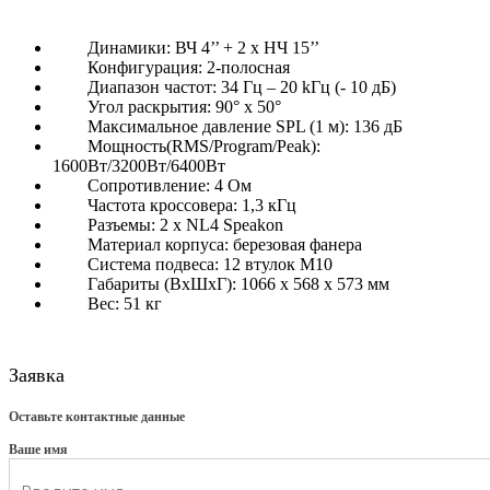
Динамики: ВЧ 4’’ + 2 x НЧ 15’’
Конфигурация: 2-полосная
Диапазон частот: 34 Гц – 20 kГц (- 10 дБ)
Угол раскрытия: 90° x 50°
Максимальное давление SPL (1 м): 136 дБ
Мощность(RMS/Program/Peak):
1600Вт/3200Вт/6400Вт
Сопротивление: 4 Ом
Частота кроссовера: 1,3 кГц
Разъемы: 2 x NL4 Speakon
Материал корпуса: березовая фанера
Система подвеса: 12 втулок M10
Габариты (ВхШхГ): 1066 x 568 x 573 мм
Вес: 51 кг
Заявка
Оставьте контактные данные
Ваше имя