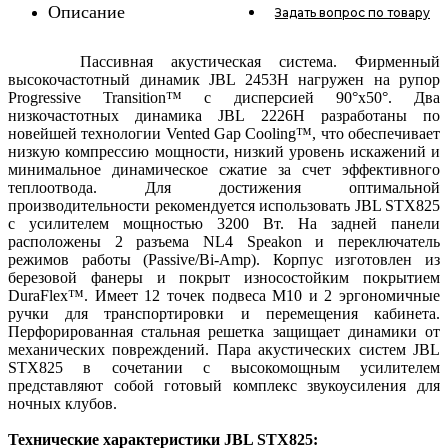
Описание
Задать вопрос
по товару
Пассивная акустическая система. Фирменный
высокочастотный динамик JBL 2453H нагружен на рупор
Progressive Transition™ с дисперсией 90°x50°. Два
низкочастотных динамика JBL 2226H разработаны по
новейшей технологии Vented Gap Cooling™, что обеспечивает
низкую компрессию мощности, низкий уровень искажений и
минимальное динамическое сжатие за счет эффективного
теплоотвода. Для достижения оптимальной
производительности рекомендуется использовать JBL STX825
с усилителем мощностью 3200 Вт. На задней панели
расположены 2 разъема NL4 Speakon и переключатель
режимов работы (Passive/Bi-Amp). Корпус изготовлен из
березовой фанеры и покрыт износостойким покрытием
DuraFlex™. Имеет 12 точек подвеса M10 и 2 эргономичные
ручки для транспортировки и перемещения кабинета.
Перфорированная стальная решетка защищает динамики от
механических повреждений. Пара акустических систем JBL
STX825 в сочетании с высокомощным усилителем
представляют собой готовый комплекс звукоусиления для
ночных клубов.
Технические характеристики JBL STX825: