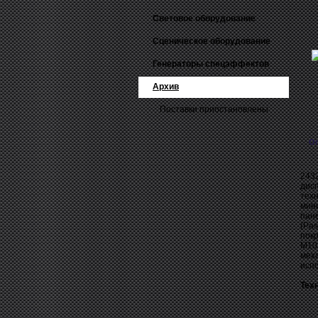
Световое оборудование
Сценическое оборудование
Генераторы спецэффектов
Архив
Поставки приостановлены
О
Пас
243
дис
тех
мин
пан
(Pa
пок
M10
мех
испо
Тех