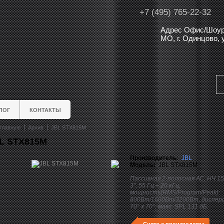
+7 (495) 765-22-32
Адрес Офис/Шоур
МО, г. Одинцово,
ЛОГ
КОНТАКТЫ
главную
Архив
JBL STX815M
L STX815M
Производитель:
JBL
Модель:
JBL STX815M
Пассивная 2-полосная АС, НЧ 15
3", 55 Гц – 20 кГц,
мощность(RMS/Program/Peak):
800Вт/1600Вт/3200Вт, дисперс
70° x 70°, макс. SPL 131 дБ.