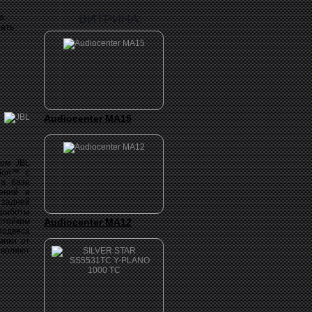
ВИТРИНА:
а.
рать
Audiocenter MA15
ом JBL
tion™ с
на базе
жений и
 задней
работы
стойким
Audiocenter MA12
подвеса
мики от
зволяют