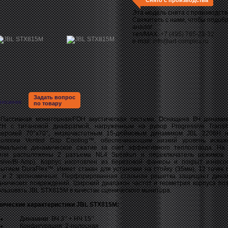
Снято с производства
Эта модель снята с производств
Свяжитесь с нами, чтобы подоб
аналог:
тел/MAX:
+7 (495) 765-22-32
e-mail:
info@art-complex.ru
Задать вопрос
писание
по товару
сивная мониторная/FOH акустическая система. Оснащена ВЧ динамик
2H c титановой диафрагмой, нагруженным на рупор Progressive Transi
персией 70°x70°, низкочастотным 15-дюймовым динамиком JBL 2206H 
нологии Vented Gap Cooling™, обеспечивающим низкий уровень иска
имальное динамическое сжатие за счет эффективного теплоотвода. На
ели расположены 2 разъема NL4 Speakon и переключатель режимов 
ssive/Bi-Amp). Корпус изготовлен из березовой фанеры и покрыт износо
рытием DuraFlex™. Имеет стакан для установки на стойку (35мм), 12 точек 
 и 2 эргономичные. Перфорированная стальная решетка защищает дина
анических повреждений. Широкий диапазон частот и геометрия корпуса по
льзовать JBL STX815M в качестве сценического монитора.
нические характеристики JBL STX815M:
Динамики: ВЧ 3’’ + НЧ 15’’
Конфигурация: 2-полосная