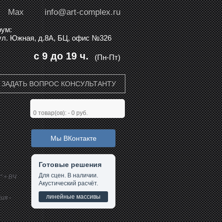
Max
info@art-complex.ru
ум:
 ул. Южная, д.8А, БЦ, офис №326
с 9 до 19 ч.
(Пн-Пт)
ЗАДАТЬ ВОПРОС КОНСУЛЬТАНТУ
0
товар(ов): -
0 руб.
Мы ВКонтакте
Готовые решения
Для сцен. В наличии.
" + ВЧ
Акустический расчёт.
линейные массивы
ия -