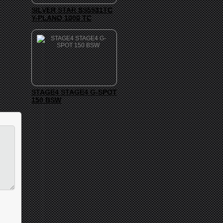
SILVER STAR SS5531TC
Y-PLANO 1000 TC
STAGE4 STAGE4 G-SPOT
150 BSW