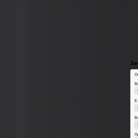
За
О
В
E
В
П