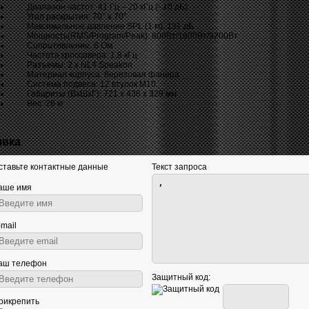
Диапазон частот: 41 Гц – 20 кГц (- 10 дБ)
Угол раскрытия: 70° x 70°
Максимальное давление SPL (1 м): 131 дБ
Мощность(RMS/Program/Peak): 800Вт/1600Вт/3200Вт
Сопротивление: 8 Ом
Частота кроссовера: 1,8 кГц
Разъемы: 2 x NL4 Speakon
Материал корпуса: березовая фанера
Система подвеса: 12 втулок M10
Габариты (ВхШхГ): 721 x 436 x 329 мм
Вес: 26 кг
явка
ставьте контактные данные
Текст запроса
аше имя
-mail
аш телефон
Защитный код:
рикрепить