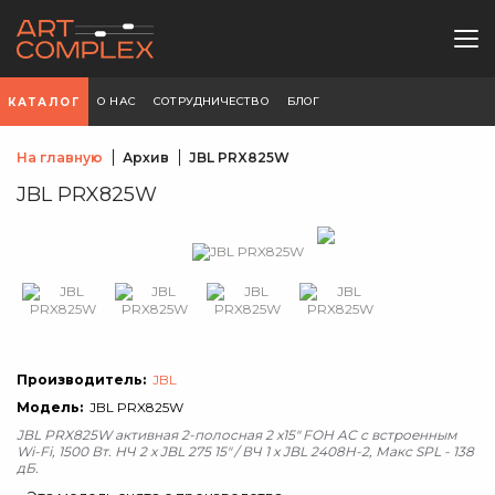
О НАС
СОТРУДНИЧЕСТВО
БЛОГ
КАТАЛОГ
На главную
Архив
JBL PRX825W
JBL PRX825W
Производитель:
JBL
Модель:
JBL PRX825W
JBL PRX825W активная 2-полосная 2 x15" FOH АС с встроенным
Wi-Fi, 1500 Вт. НЧ 2 x JBL 275 15" / ВЧ 1 x JBL 2408H-2, Макс SPL - 138
дБ.