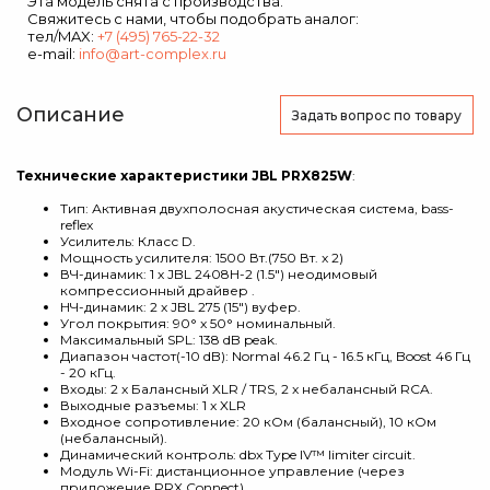
Эта модель снята с производства.
Свяжитесь с нами, чтобы подобрать аналог:
тел/MAX:
+7 (495) 765-22-32
e-mail:
info@art-complex.ru
Описание
Задать вопрос
по товару
Технические характеристики JBL PRX825W
:
Тип: Активная двухполосная акустическая система, bass-
reflex
Усилитель: Класс D.
Мощность усилителя: 1500 Вт.(750 Вт. x 2)
ВЧ-динамик: 1 x JBL 2408H-2 (1.5") неодимовый
компрессионный драйвер .
НЧ-динамик: 2 x JBL 275 (15") вуфер.
Угол покрытия: 90° x 50° номинальный.
Максимальный SPL: 138 dB peak.
Диапазон частот(-10 dB): Normal 46.2 Гц - 16.5 кГц, Boost 46 Гц
- 20 кГц.
Входы: 2 x Балансный XLR / TRS, 2 x небалансный RCA.
Выходные разъемы: 1 x XLR
Входное сопротивление: 20 кОм (балансный), 10 кОм
(небалансный).
Динамический контроль: dbx Type IV™ limiter circuit.
Модуль Wi-Fi: дистанционное управление (через
приложение PRX Connect)