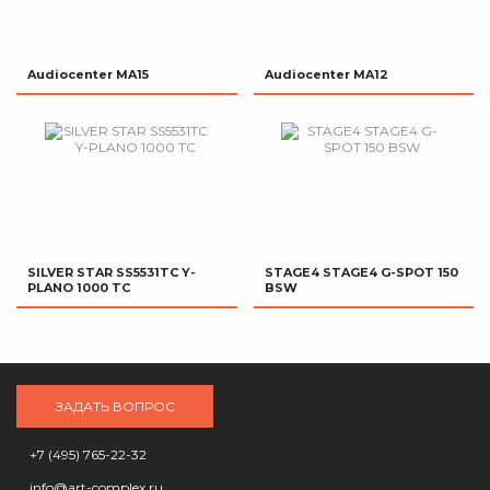
Audiocenter MA15
Audiocenter MA12
SILVER STAR SS5531TC Y-
STAGE4 STAGE4 G-SPOT 150
PLANO 1000 TC
BSW
ЗАДАТЬ ВОПРОС
+7 (495) 765-22-32
info@art-complex.ru