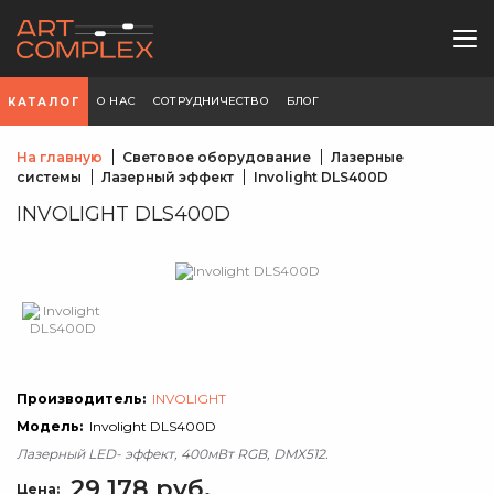
О НАС
СОТРУДНИЧЕСТВО
БЛОГ
КАТАЛОГ
На главную
Световое оборудование
Лазерные
системы
Лазерный эффект
Involight DLS400D
INVOLIGHT DLS400D
Производитель:
INVOLIGHT
Модель:
Involight DLS400D
Лазерный LED- эффект, 400мВт RGB, DMX512.
29 178 руб.
Цена: