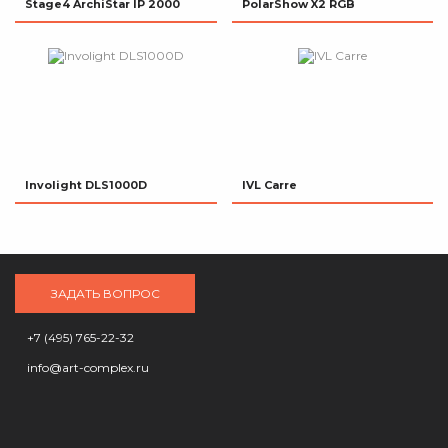
Stage4 ArchiStar IP 2000
PolarShow X2 RGB
Involight DLS1000D
IVL Carre
ЗАДАТЬ ВОПРОС
+7 (495) 765-22-32
info@art-complex.ru