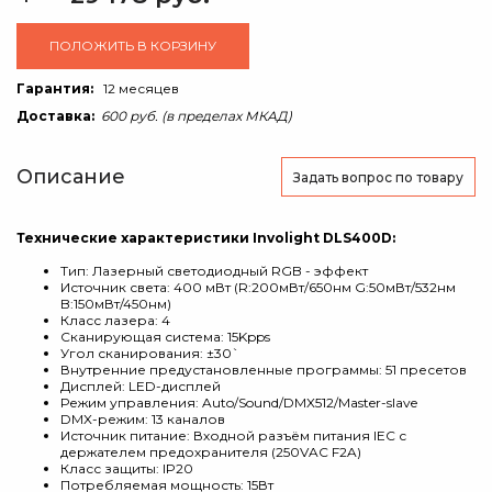
ПОЛОЖИТЬ В КОРЗИНУ
Гарантия:
12 месяцев
Доставка:
600 руб. (в пределах МКАД)
Описание
Задать вопрос
по товару
Технические характеристики Involight DLS400D:
Тип: Лазерный светодиодный RGB - эффект
Источник света: 400 мВт (R:200мВт/650нм G:50мВт/532нм
B:150мВт/450нм)
Класс лазера: 4
Cканирующая система: 15Kpps
Угол сканирования: ±30`
Внутренние предустановленные программы: 51 пресетов
Дисплей: LED-дисплей
Режим управления: Auto/Sound/DMX512/Master-slave
DMX-режим: 13 каналов
Источник питание: Входной разъём питания IEC с
держателем предохранителя (250VAC F2A)
Класс защиты: IP20
Потребляемая мощность: 15Вт