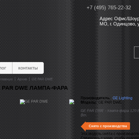
+7 (495) 765-22-32
Адрес Офис/Шоур
МО, г. Одинцово,
ЛОГ
КОНТАКТЫ
главную
Архив
GE PAR DWE
 PAR DWE ЛАМПА-ФАРА
Производитель:
GE Lighting
Модель:
GE PAR DWE
GE PAR DWE - лампа-фара 120 В
Вт.
Снято с производства
Эта модель снята с производств
Свяжитесь с нами, чтобы подоб