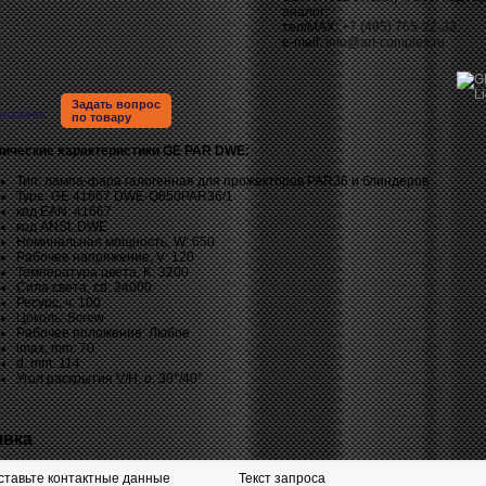
аналог:
тел/MAX:
+7 (495) 765-22-32
e-mail:
info@art-complex.ru
Задать вопрос
писание
по товару
нические характеристики GE PAR DWE:
Тип: лампа-фара галогенная для прожекторов PAR36 и блиндеров
Type: GE 41667 DWE-Q650PAR36/1
код EAN: 41667
код ANSI: DWE
Номинальная мощность, W: 650
Рабочее напряжение, V: 120
Температура цвета, K: 3200
Сила света, cd: 24000
Ресурс, ч: 100
Цоколь: Screw
Рабочее положение: Любое
lmax, mm: 70
d, mm: 114
Угол раскрытия V/H, o: 30°/40°
явка
ставьте контактные данные
Текст запроса