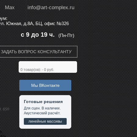
Max
info@art-complex.ru
ум:
 ул. Южная, д.8А, БЦ, офис №326
с 9 до 19 ч.
(Пн-Пт)
ЗАДАТЬ ВОПРОС КОНСУЛЬТАНТУ
0
товар(ов): -
0 руб.
Мы ВКонтакте
Готовые решения
Для сцен. В наличии.
, 650
Акустический расчёт.
линейные массивы
а.
рать