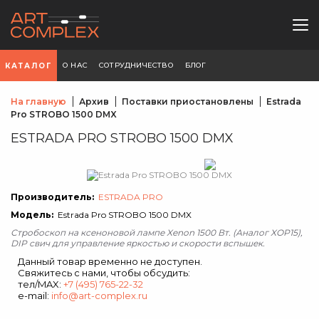
О НАС
СОТРУДНИЧЕСТВО
БЛОГ
КАТАЛОГ
На главную
Архив
Поставки приостановлены
Estrada
Pro STROBO 1500 DMX
ESTRADA PRO STROBO 1500 DMX
Производитель:
ESTRADA PRO
Модель:
Estrada Pro STROBO 1500 DMX
Стробоскоп на ксеноновой лампе Xenon 1500 Вт. (Аналог XOP15),
DIP свич для управление яркостью и скорости вспышек.
Данный товар временно не доступен.
Свяжитесь с нами, чтобы обсудить:
тел/MAX:
+7 (495) 765-22-32
e-mail:
info@art-complex.ru