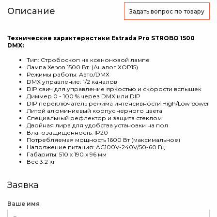
Описание
Задать вопрос
по товару
Технические характеристики Estrada Pro STROBO 1500
DMX:
Тип: Стробоскоп на ксеноновой лампе
Лампа Xenon 1500 Вт. (Аналог XOP15)
Режимы работы: Авто/DMX
DMX управление: 1/2 каналов
DIP свич для управление яркостью и скорости вспышек
Диммер 0 - 100 % через DMX или DIP
DIP переключатель режима интенсивности High/Low power
Литой алюминиевый корпус черного цвета
Специальный рефлектор и защита стеклом
Двойная лира для удобства установки на пол
Влагозащищенность: IP20
Потребляемая мощность 1600 Вт (максимальное)
Напряжение питания: AC100V-240V/50-60 Гц
Габариты: 510 x 190 x 96 мм
Вес 3.2 кг
Заявка
Ваше имя