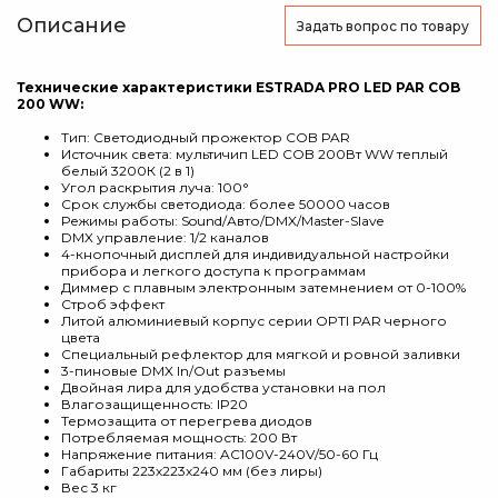
Описание
Задать вопрос
по товару
Технические характеристики ESTRADA PRO LED PAR COB
200 WW:
Тип: Cветодиодный прожектор COB PAR
Источник света: мультичип LED COB 200Вт WW теплый
белый 3200К (2 в 1)
Угол раскрытия луча: 100°
Срок службы светодиода: более 50000 часов
Режимы работы: Sound/Авто/DMX/Master-Slave
DMX управление: 1/2 каналов
4-кнопочный дисплей для индивидуальной настройки
прибора и легкого доступа к программам
Диммер с плавным электронным затемнением от 0-100%
Строб эффект
Литой алюминиевый корпус серии OPTI PAR черного
цвета
Специальный рефлектор для мягкой и ровной заливки
3-пиновые DMX In/Out разъемы
Двойная лира для удобства установки на пол
Влагозащищенность: IP20
Термозащита от перегрева диодов
Потребляемая мощность: 200 Вт
Напряжение питания: AC100V-240V/50-60 Гц
Габариты 223х223х240 мм (без лиры)
Вес 3 кг