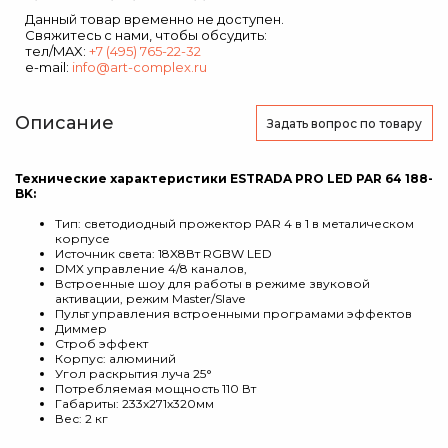
Данный товар временно не доступен.
Свяжитесь с нами, чтобы обсудить:
тел/MAX:
+7 (495) 765-22-32
e-mail:
info@art-complex.ru
Описание
Задать вопрос
по товару
Технические характеристики ESTRADA PRO LED PAR 64 188-
BK:
Тип: светодиодный прожектор PAR 4 в 1 в металическом
корпусе
Источник света: 18X8Вт RGBW LED
DMX управление 4/8 каналов,
Встроенные шоу для работы в режиме звуковой
активации, режим Master/Slave
Пульт управления встроенными програмами эффектов
Диммер
Строб эффект
Корпус: алюминий
Угол раскрытия луча 25°
Потребляемая мощность 110 Вт
Габариты: 233x271x320мм
Вес: 2 кг