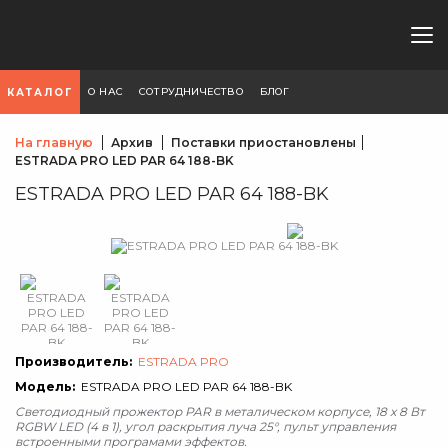
О НАС
СОТРУДНИЧЕСТВО
БЛОГ
КАТАЛОГ
На главную
Архив
Поставки приостановлены
ESTRADA PRO LED PAR 64 188-BK
ESTRADA PRO LED PAR 64 188-BK
Производитель:
ESTRADA PRO
Модель:
ESTRADA PRO LED PAR 64 188-BK
Cветодиодный прожектор PAR в металическом корпусе, 18 х 8 Вт
RGBW LED (4 в 1), угол раскрытия луча 25°, пульт управления
встроенными програмами эффектов.