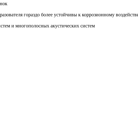
онок
азователя гораздо более устойчивы к коррозионному воздейств
истем и многополосных акустических систем