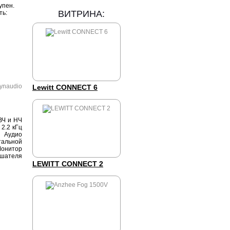
упен.
ВИТРИНА:
ть:
Lewitt CONNECT 6
ВЧ и НЧ
2.2 кГц
. Аудио
тальной
Монитор
ушателя
LEWITT CONNECT 2