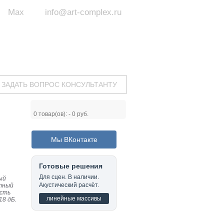
Max
info@art-complex.ru
ум:
 ул. Южная, д.8А, БЦ, офис №326
с 9 до 19 ч.
(Пн-Пт)
ЗАДАТЬ ВОПРОС КОНСУЛЬТАНТУ
0
товар(ов): -
0 руб.
Мы ВКонтакте
Готовые решения
Для сцен. В наличии.
ый
Акустический расчёт.
отный
ость
линейные массивы
18 дБ.