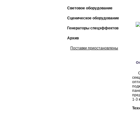
Световое оборудование
Сценическое оборудование
Генераторы спецэффектов
Архив
Поставки приостановлены
О
Сту
секц
опт
под
пан
пре
1-3 
Тех