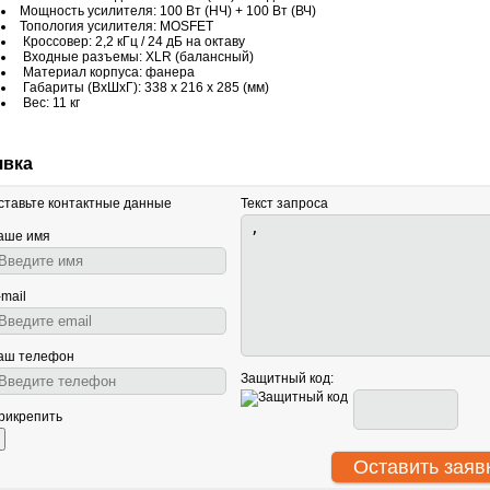
Мощность усилителя: 100 Вт (НЧ) + 100 Вт (ВЧ)
Топология усилителя: MOSFET
Кроссовер: 2,2 кГц / 24 дБ на октаву
Входные разъемы: XLR (балансный)
Материал корпуса: фанера
Габариты (ВхШхГ): 338 x 216 x 285 (мм)
Вес: 11 кг
явка
ставьте контактные данные
Текст запроса
аше имя
-mail
аш телефон
Защитный код:
рикрепить