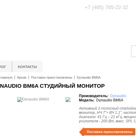
+7 (495) 765-22-32
Адрес Офис/Шоур
МО, г. Одинцово,
ЛОГ
КОНТАКТЫ
главную
Архив
Поставки приостановлены
Dynaudio BM6A
NAUDIO BM6A СТУДИЙНЫЙ МОНИТОР
Производитель:
Dynaudio
Модель:
Dynaudio BM6A
Активный 2-полосный студийн
монитор, НЧ 7"+ ВЧ 1.1", част
диапазон: 41 Гц – 21 кГц, мощн
усилителя - 200 Вт, макс. SPL 1
Поставки приостановлены