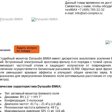
Данный товар временно не дост
Свяжитесь с нами, чтобы обсуди
тел/MAX
+7 (495) 765-22-32
e-mail:
info@art-complex.ru
Задать вопрос
писание
по товару
дийный монитор Dynaudio BM6A имеет дискретное аналоговое усиление 
ий. Встроенный электронный кроссовер-фильтр 4-го порядка с точкой среза 
имизирует частотный отклик и защищает излучатели от повреждения
ключение осуществляется балансным разъемом XLRM. Округлые края фрон
ели уменьшают краевые эффекты и улучшают общее качество звука. 
дназначен для звукоусиления ближнего поля (оптимальное расстояние от сл
метра).
нические характеристики Dynaudio BM6A:
Тип: активный монитор ближнего поля
Динамики: ВЧ 1,1’’ + НЧ 7’’
Конфигурация: 2-полосная
Диапазон частот: 41 Гц – 21 кГц (±3 дБ)
Резонансная частота кабинета: 49 Гц
Максимальное давление SPL (1 м): 118 дБ