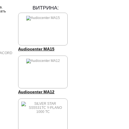
ВИТРИНА:
а.
рать
Audiocenter MA15
Audiocenter MA12