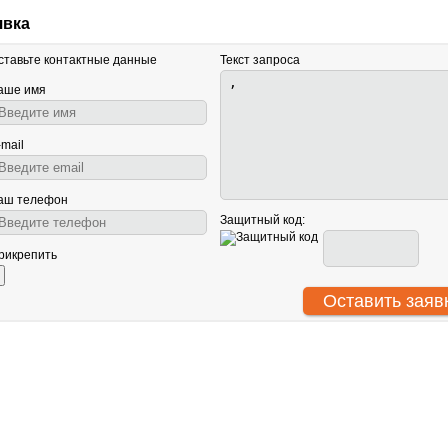
явка
ставьте контактные данные
Текст запроса
аше имя
-mail
аш телефон
Защитный код:
рикрепить
АНТУ
О нас
Световое оборудование
ООО
Сотрудничество
Звуковое оборудование
ИНН
Гарантия
Генераторы спецэффектов
КПП