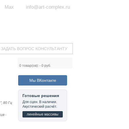
Max
info@art-complex.ru
ум:
 ул. Южная, д.8А, БЦ, офис №326
с 9 до 19 ч.
(Пн-Пт)
ЗАДАТЬ ВОПРОС КОНСУЛЬТАНТУ
0
товар(ов): -
0 руб.
Мы ВКонтакте
Готовые решения
Для сцен. В наличии.
", 80 Гц
Акустический расчёт.
линейные массивы
ия -