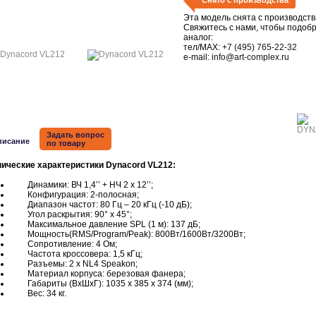
Снято с производства
Эта модель снята с производств
Свяжитесь с нами, чтобы подоб
аналог:
тел/MAX:
+7 (495) 765-22-32
e-mail:
info@art-complex.ru
Задать вопрос
писание
по товару
нические характеристики Dynacord VL212:
Динамики: ВЧ 1,4’’ + НЧ 2 x 12’’;
Конфигурация: 2-полосная;
Диапазон частот: 80 Гц – 20 кГц (-10 дБ);
Угол раскрытия: 90° x 45°;
Максимальное давление SPL (1 м): 137 дБ;
Мощность(RMS/Program/Peak): 800Вт/1600Вт/3200Вт;
Сопротивление: 4 Ом;
Частота кроссовера: 1,5 кГц;
Разъемы: 2 x NL4 Speakon;
Материал корпуса: березовая фанера;
Габариты (ВхШхГ): 1035 x 385 x 374 (мм);
Вес: 34 кг.