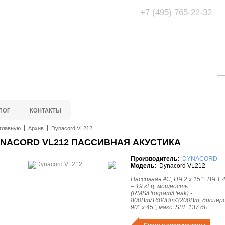
+7 (495) 765-22-32
Адрес Офис/Шоур
МО, г. Одинцово,
ЛОГ
КОНТАКТЫ
главную
Архив
Dynacord VL212
NACORD VL212 ПАССИВНАЯ АКУСТИКА
Производитель:
DYNACORD
Модель:
Dynacord VL212
Пассивная АС, НЧ 2 x 15"+ ВЧ 1.4
– 19 кГц, мощность
(RMS/Program/Peak) -
800Вт/1600Вт/3200Вт, дисперс
90° x 45°, макс. SPL 137 дБ.