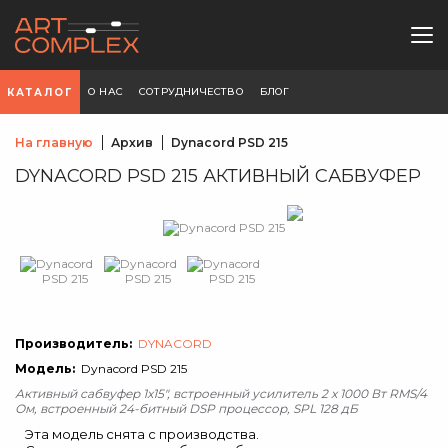
О НАС
СОТРУДНИЧЕСТВО
БЛОГ
КАТАЛОГ
На главную
Архив
Dynacord PSD 215
DYNACORD PSD 215 АКТИВНЫЙ САБВУФЕР
Производитель:
DYNACORD
Модель:
Dynacord PSD 215
Активный сабвуфер 1x15", встроенный усилитель 2 х 1000 Вт RMS/4
Ом, встроенный 24-битный DSP процессор, SPL 128 дБ
Эта модель снята с производства.