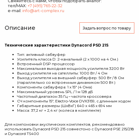
Свяжитесь с нами, чтобы подобрать аналог:
тел/MAX:
+7 (495) 765-22-32
e-mail:
info@art-complex.ru
Описание
Задать вопрос
по товару
Технические характеристики Dynacord PSD 215
:
Тип: активный сабвуфер
Усилитель класса D: 2-канальный (2 x 1000 на 4 Ом.)
Встроенный DSP процессор
Максимальная выходная мощность усилителя 3200 Вт
Выход усилителя на сателлиты: 1000 Вт / 4 Ом
Выход усилителя на внешний сабвуфер: 500 Вт / 8 Ом
(параллельно со встроенным динамиком 500 Вт.)
Компоненты сабвуфера: 1 х 15" (4 Ома)
Максимальный уровень SPL / 1 м 128 дБ
Частотный диапазон 35 Гц – частота кроссовера
СЧ компоненты 15", Electro-Voice DVX3159, с длинным ходом
Габаритные размеры (ШхВхГ) 640 х 465 х 694 мм
Масса: 37,2 кг + 2,4 кг (колеса в комплекте)
Для компоновки акустических комплектов, рекомендовано
использовать Dynacord PSD 215 совместоно с Dynacord PSE 215/218
и Dynacord TS400