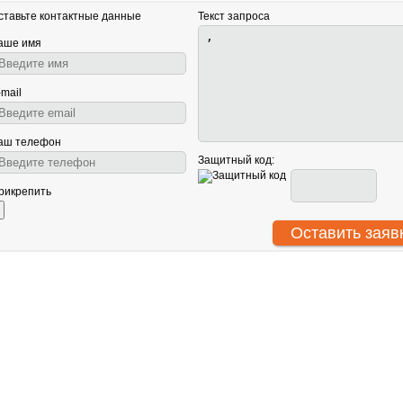
ставьте контактные данные
Текст запроса
аше имя
-mail
аш телефон
Защитный код:
рикрепить
АНТУ
О нас
Световое оборудование
ООО
Сотрудничество
Звуковое оборудование
ИНН
Гарантия
Генераторы спецэффектов
КПП
Политика
Сценическое оборудование
ОГР
конфиденциальности
© В
Вакансии