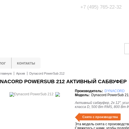
+7 (495) 765-22-32
Адрес Офис/Шоур
МО, г. Одинцово,
ЛОГ
КОНТАКТЫ
главную
Архив
Dynacord PowerSub 212
NACORD POWERSUB 212 АКТИВНЫЙ САБВУФЕР
Производитель:
DYNACORD
Модель:
Dynacord PowerSub 21
Активный сабвуфер, 2x 12", ус
класса D, 500 Вт RMS, 800 Вт I
Снято с производства
Эта модель снята с производств
Свяжитесь с нами, чтобы подоб