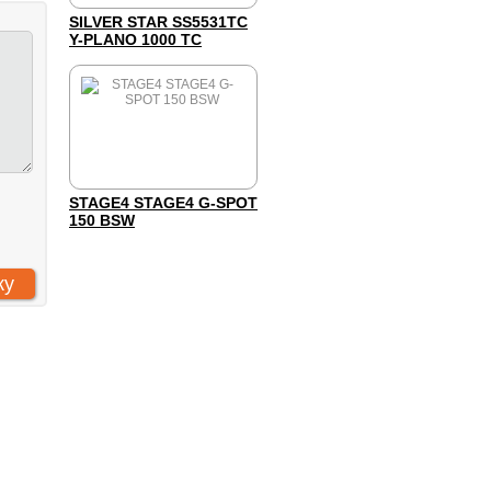
SILVER STAR SS5531TC
Y-PLANO 1000 TC
STAGE4 STAGE4 G-SPOT
150 BSW
 «Компания Арт-Комплекс»
: 7731293161
: 773101001
Н: 1157746882974
се права защищены