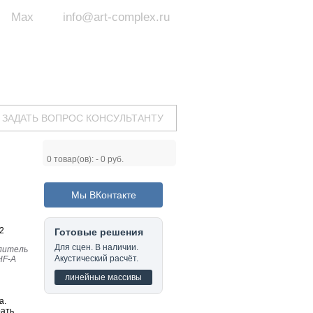
Max
info@art-complex.ru
ум:
 ул. Южная, д.8А, БЦ, офис №326
с 9 до 19 ч.
(Пн-Пт)
ЗАДАТЬ ВОПРОС КОНСУЛЬТАНТУ
0
товар(ов): -
0 руб.
Мы ВКонтакте
2
Готовые решения
Для сцен. В наличии.
илитель
Акустический расчёт.
HF-A
линейные массивы
а.
рать