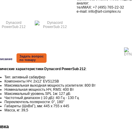
аналог:
тел/MAX:
+7 (495) 765-22-32
e-mail:
info@art-complex.ru
Задать вопрос
писание
по товару
нические характеристики Dynacord PowerSub 212
:
Тип: активный сабвуфер
Компоненты НЧ: 2x12‛ EVS12SB
Максимальная выходная мощность усилителя: 800 Вт
Номинальная мощность НЧ, RMS: 400 Вт
Максимальный уровень SPL 1м: 127 дБ
Частотный диапазон (-10 дБ): 40 Гц - 130 Гц
Переключтель полярности: 0°, 180°
Габариты (ШхВхГ), мм: 445 х 755 х 445
Масса, кг: 39,5
явка