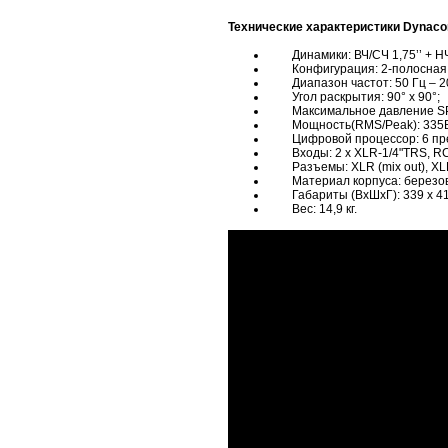
Технические характеристики Dynaco
Динамики: ВЧ/СЧ 1,75’’ + НЧ 
Конфигурация: 2-полосная
Диапазон частот: 50 Гц – 20 
Угол раскрытия: 90° x 90°;
Максимальное давление SPL 
Мощность(RMS/Peak): 335В
Цифровой процессор: 6 пресе
Входы: 2 x XLR-1/4"TRS, R
Разъемы: XLR (mix out), XLR
Материал корпуса: березов
Габариты (ВхШхГ): 339 x 414
Вес: 14,9 кг.