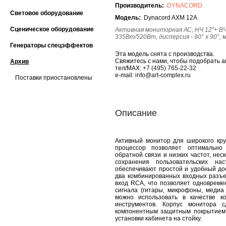
Производитель:
DYNACORD
Световое оборудование
Модель:
Dynacord AXM 12A
Сценическое оборудование
Активная мониторная АС, НЧ 12"+ ВЧ/ 
335Вт/520Вт, дисперсия - 90° x 90°, 
Генераторы спецэффектов
Эта модель снята с производства.
Свяжитесь с нами, чтобы подобрать а
Архив
тел/MAX:
+7 (495) 765-22-32
e-mail:
info@art-complex.ru
Поставки приостановлены
Описание
Активный монитор для широкого кру
процессор позволяет оптимально
обратной связи и низких частот, нес
сохранения пользовательских н
обеспечивают простой и удобный до
два комбинированных входных разъ
вход RCA, что позволяет одновреме
сигнала (гитары, микрофоны, медиа
можно использовать в качестве к
инструментов. Корпус монитора 
компонентным защитным покрытием. 
установки кабинета на стойку.