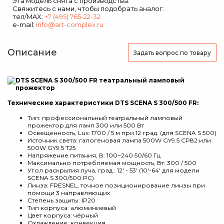
Эта модель снята с производства.
Свяжитесь с нами, чтобы подобрать аналог:
тел/MAX:
+7 (495) 765-22-32
e-mail:
info@art-complex.ru
Описание
Задать вопрос
по товару
Технические характеристики DTS SCENA S 300/500 FR:
Тип: профессиональный театральный ламповый
прожектор для ламп 300 или 500 Вт
Освещенность, Lux: 1700 / 5 м при 12 град. (для SCENA S 500)
Источник света: галогеновая лампа 500W GY9.5 CP82 или
500W GY9.5 T25
Напряжение питания, В: 100~240 50/60 Гц
Максимально потребляемая мощность, Вт: 300 / 500
Угол раскрытия луча, град.: 12' - 53' (10'-64' для модели
SCENA S 300/500 PC)
Линза: FRESNEL, точное позиционирование линзы при
помощи 3 направляющих
Степень защиты: IP20
Тип корпуса: алюминиевый
Цвет корпуса: чёрный
Охлаждение: конвекция