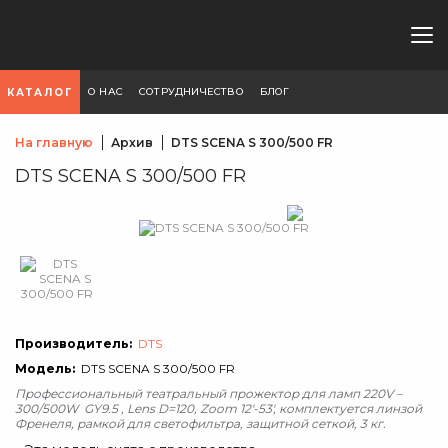
О НАС
СОТРУДНИЧЕСТВО
БЛОГ
КАТАЛОГ
На главную
Архив
DTS SCENA S 300/500 FR
DTS SCENA S 300/500 FR
Производитель:
DTS
Модель:
DTS SCENA S 300/500 FR
Профессиональный театральный прожектор для ламп 220V –
300/500W GY9.5 , Lens D=120, Zoom 12'-53', комплектуется линзой
Френеля, рамкой для светофильтра, защитной сеткой, 3 кг.