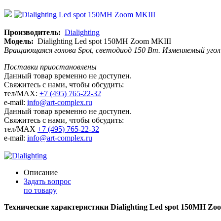
Производитель:
Dialighting
Модель:
Dialighting Led spot 150MH Zoom MKIII
Вращающаяся голова Spot, светодиод 150 Вт. Изменяемый угол 
Поставки приостановлены
Данный товар временно не доступен.
Свяжитесь с нами, чтобы обсудить:
тел/MAX:
+7 (495) 765-22-32
e-mail:
info@art-complex.ru
Данный товар временно не доступен.
Свяжитесь с нами, чтобы обсудить:
тел/MAX
+7 (495) 765-22-32
e-mail:
info@art-complex.ru
Описание
Задать вопрос
по товару
Технические характеристики Dialighting Led spot 150MH Zo