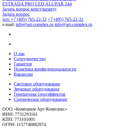
ESTRADA PRO LED ALUPAR 244
Задать вопрос консультанту
Задать вопрос
тел: +7 (495) 765-22-32
+7 (495) 765-22-32
e-mail:
info@art-complex.ru
info@art-complex.ru
О нас
Сотрудничество
Гарантия
Политика конфиденциальности
Вакансии
Световое оборудование
Звуковое оборудование
Генераторы спецэффектов
Сценическое оборудование
ООО «Компания Арт-Комплекс»
ИНН: 7731293161
КПП: 773101001
ОГРН: 1157746882974