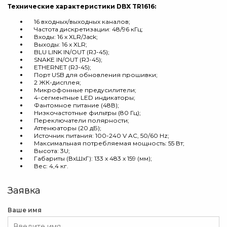
Технические характеристики DBX TR1616:
16 входных/выходных каналов;
Частота дискретизации: 48/96 кГц;
Входы: 16 x XLR/Jack;
Выходы: 16 x XLR;
BLU LINK IN/OUT (RJ-45);
SNAKE IN/OUT (RJ-45);
ETHERNET (RJ-45);
Порт USB для обновления прошивки;
2 ЖК-дисплея;
Микрофонные предусилители;
4-сегментные LED индикаторы;
Фантомное питание (48В);
Низкочастотные фильтры (80 Гц);
Переключатели полярности;
Аттенюаторы (20 дБ);
Источник питания: 100-240 V AC, 50/60 Hz;
Максимальная потребляемая мощность: 55 Вт;
Высота: 3U;
Габариты (ВхШхГ): 133 x 483 x 159 (мм);
Вес: 4,4 кг.
Заявка
Ваше имя