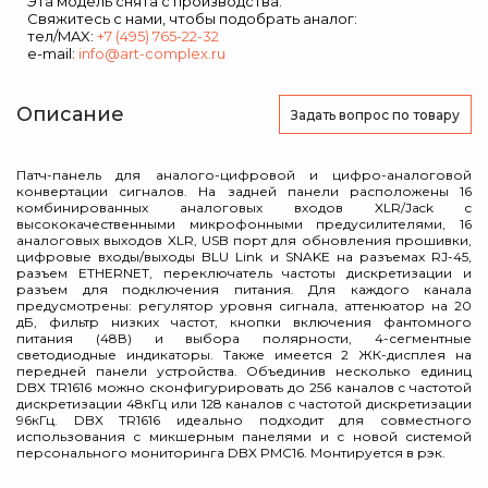
Эта модель снята с производства.
Свяжитесь с нами, чтобы подобрать аналог:
тел/MAX:
+7 (495) 765-22-32
e-mail:
info@art-complex.ru
Описание
Задать вопрос
по товару
Патч-панель для аналого-цифровой и цифро-аналоговой
конвертации сигналов. На задней панели расположены 16
комбинированных аналоговых входов XLR/Jack c
высококачественными микрофонными предусилителями, 16
аналоговых выходов XLR, USB порт для обновления прошивки,
цифровые входы/выходы BLU Link и SNAKE на разъемах RJ-45,
разъем ETHERNET, переключатель частоты дискретизации и
разъем для подключения питания. Для каждого канала
предусмотрены: регулятор уровня сигнала, аттенюатор на 20
дБ, фильтр низких частот, кнопки включения фантомного
питания (48В) и выбора полярности, 4-сегментные
светодиодные индикаторы. Также имеется 2 ЖК-дисплея на
передней панели устройства. Объединив несколько единиц
DBX TR1616 можно сконфигурировать до 256 каналов c частотой
дискретизации 48кГц или 128 каналов с частотой дискретизации
96кГц. DBX TR1616 идеально подходит для совместного
использования с микшерным панелями и с новой системой
персонального мониторинга DBX PMC16. Монтируется в рэк.