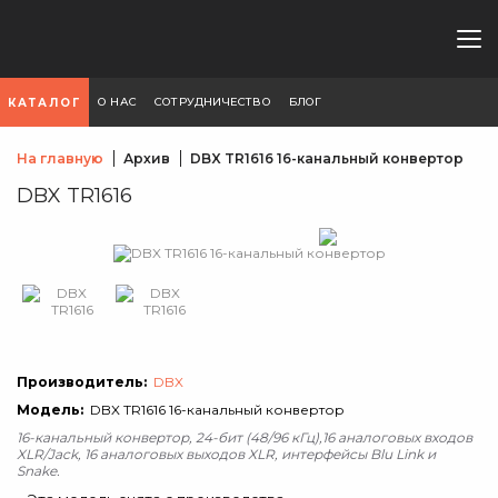
О НАС
СОТРУДНИЧЕСТВО
БЛОГ
КАТАЛОГ
На главную
Архив
DBX TR1616 16-канальный конвертор
DBX TR1616
Производитель:
DBX
Модель:
DBX TR1616 16-канальный конвертор
16-канальный конвертор, 24-бит (48/96 кГц),16 аналоговых входов
XLR/Jack, 16 аналоговых выходов XLR, интерфейсы Blu Link и
Snake.