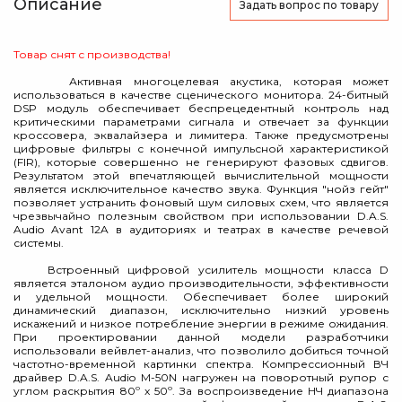
Описание
Задать вопрос
по товару
Товар снят с производства!
Активная многоцелевая акустика, которая может
использоваться в качестве сценического монитора. 24-битный
DSP модуль обеспечивает беспрецедентный контроль над
критическими параметрами сигнала и отвечает за функции
кроссовера, эквалайзера и лимитера. Также предусмотрены
цифровые фильтры с конечной импульсной характеристикой
(FIR), которые совершенно не генерируют фазовых сдвигов.
Результатом этой впечатляющей вычислительной мощности
является исключительное качество звука. Функция "нойз гейт"
позволяет устранить фоновый шум силовых схем, что является
чрезвычайно полезным свойством при использовании D.A.S.
Audio Avant 12A в аудиториях и театрах в качестве речевой
системы.
Встроенный цифровой усилитель мощности класса D
является эталоном аудио производительности, эффективности
и удельной мощности. Обеспечивает более широкий
динамический диапазон, исключительно низкий уровень
искажений и низкое потребление энергии в режиме ожидания.
При проектировании данной модели разработчики
использовали вейвлет-анализ, что позволило добиться точной
частотно-временной картинки спектра. Компрессионный ВЧ
драйвер D.A.S. Audio M-50N нагружен на поворотный рупор с
углом раскрытия 80º x 50º. За воспроизведение НЧ диапазона