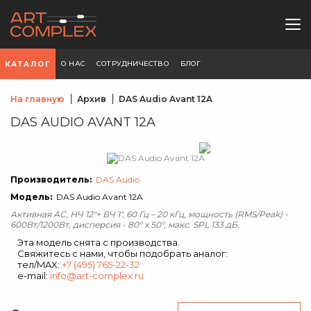
О НАС
СОТРУДНИЧЕСТВО
БЛОГ
КАТАЛОГ
На главную
Архив
DAS Audio Avant 12A
DAS AUDIO AVANT 12A
Производитель:
DAS Audio
Модель:
DAS Audio Avant 12A
Активная АС, НЧ 12"+ ВЧ 1", 60 Гц – 20 кГц, мощность (RMS/Peak) -
600Вт/1200Вт, дисперсия - 80° x 50°, макс. SPL 133 дБ.
Эта модель снята с производства.
Свяжитесь с нами, чтобы подобрать аналог:
тел/MAX:
+7 (495) 765-22-32
e-mail:
info@art-complex.ru