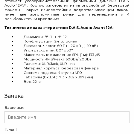
отвечает усовершенствованный фирменный динамик D.A.S.
Audio 12AV4. Корпус изготовлен из многослойной березовой
фанеры. Покрыт износостойким водоотталкивающим лаком,
имеет две эргономичные ручки для перемещения и 4
резьбовых точки крепления.
Технические характеристики D.A.S. Audio Avant 12A:
Динамики: ВЧ 1’’ + НЧ 12’’
Конфигурация: 2-полосная
Диапазон частот: 60 Гц – 20 кГц (- 10 дБ)
Угол раскрытия: 80° x 50°
Максимальное давление SPL (1 м): 133 дБ
Мощность(RMS/Peak): 600Вт/1200Вт
Разъемы: XLR/Jack, XLR-link
Материал корпуса: березовая фанера
Система подвеса: 4 втулки M10
Габариты (ВхШхГ): 713 x 362 x 397 (мм)
Вес: 22 кг
Заявка
Ваше имя
E-mail