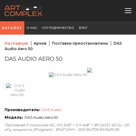
О НАС
СОТРУДНИЧЕСТВО
БЛОГ
КАТАЛОГ
На главную
Архив
Поставки приостановлены
DAS
Audio Aero 50
DAS AUDIO AERO 50
Производитель:
DAS Audio
Модель:
DAS Audio Aero 50
Пассивная 3-полосная АС, НЧ 2x15" + СЧ 4x8" + ВЧ 2x1.5", 45 Гц – 20
кГц, мощность (Program) - ВЧ/СЧ/НЧ - 300 Вт/700 Вт/1400 Вт.