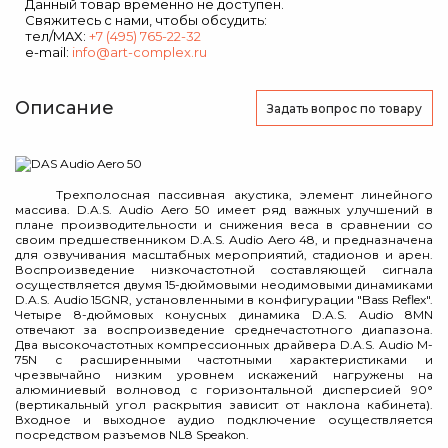
Данный товар временно не доступен.
Свяжитесь с нами, чтобы обсудить:
тел/MAX:
+7 (495) 765-22-32
e-mail:
info@art-complex.ru
Описание
Задать вопрос
по товару
Трехполосная пассивная акустика, элемент линейного
массива. D.A.S. Audio Aero 50 имеет ряд важных улучшений в
плане производительности и снижения веса в сравнении со
своим предшественником D.A.S. Audio Aero 48, и предназначена
для озвучивания масштабных мероприятий, стадионов и арен.
Воспроизведение низкочастотной составляющей сигнала
осуществляется двумя 15-дюймовыми неодимовыми динамиками
D.A.S. Audio 15GNR, установленными в конфигурации "Bass Reflex".
Четыре 8-дюймовых конусных динамика D.A.S. Audio 8MN
отвечают за воспроизведение среднечастотного диапазона.
Два высокочастотных компрессионных драйвера D.A.S. Audio M-
75N с расширенными частотными характеристиками и
чрезвычайно низким уровнем искажений нагружены на
алюминиевый волновод с горизонтальной дисперсией 90°
(вертикальный угол раскрытия зависит от наклона кабинета).
Входное и выходное аудио подключение осуществляется
посредством разъемов NL8 Speakon.