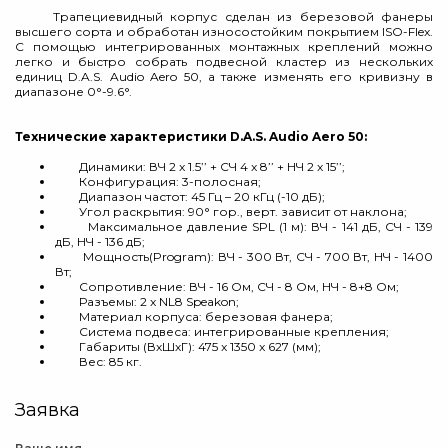
Трапециевидный корпус сделан из березовой фанеры
высшего сорта и обработан износостойким покрытием ISO-Flex.
С помощью интегрированных монтажных креплений можно
легко и быстро собрать подвесной кластер из нескольких
единиц D.A.S. Audio Aero 50, а также изменять его кривизну в
диапазоне 0°-9.6°.
Технические характеристики D.A.S. Audio Aero 50:
Динамики: ВЧ 2 x 1.5’’ + CЧ 4 x 8’’ + НЧ 2 x 15’’;
Конфигурация: 3-полосная;
Диапазон частот: 45 Гц – 20 кГц (-10 дБ);
Угол раскрытия: 90° гор., верт. зависит от наклона;
Максимальное давление SPL (1 м): ВЧ - 141 дБ, CЧ - 139
дБ, НЧ - 136 дБ;
Мощность(Program): ВЧ - 300 Вт, CЧ - 700 Вт, НЧ - 1400
Вт;
Сопротивление: ВЧ - 16 Ом, CЧ - 8 Ом, НЧ - 8+8 Ом;
Разъемы: 2 x NL8 Speakon;
Материал корпуса: березовая фанера;
Система подвеса: интегрированные крепления;
Габариты (ВхШхГ): 475 x 1350 x 627 (мм);
Вес: 85 кг.
Заявка