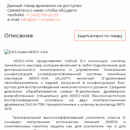
Данный товар временно не доступен.
Свяжитесь с нами, чтобы обсудить:
тел/MAX:
+7 (495) 765-22-32
e-mail:
info@art-complex.ru
Описание
Задать вопрос
по товару
AERO-40A представляет собой 3-х полосную систему
линейного массива, которая включает в себя подключение для
дистанционного мониторинга и управления. Уникальная
конфигурация усовершенствованной системы линейных
массивов AERO-40A (ALAS™) включает 12-дюймовый
преобразователь с задней загрузкой в конфигурации бас-
рупор для воспроизведения низкочастотного уровня. Средний
диапазон обрабатывается новым 8-дюймовым драйвером,
разработанным специально для AERO-40A. Высокочастотное
воспроизведение основано на двух компрессионных
драйверах DAS M-75N, прикрепленных к новому волноводу BPS-
2912.
Трехканальный высокоэффективный усилитель класса D
оснащен импульсным источником питания (SMPS) и
комплексным пакетом защиты как для усилителя, так и для