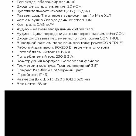
Тип входа: сбалансированный
Входное сопротивление: 20 кОм
Чувствительность входа: 6,2 В (+16 дБн)
Разъем Loop Thru через аудиосигнал: 1 x Male XLR
Разъем аудио / ввода данных: etherCON
Контроль DASnet™
Аудио + Разъем ввода данных: etherCON
Аудио + Цикл передачи данных: через разъем etherCON
Входной разъем переменного тока: powerCON TRUE1
Выходной разъем переменного тока: powerCON TRUE1
Рабочий диапазон: 90-250 В переменного тока
Потребляемый ток: 115 В 6 А
Потребляемый ток: 230 В 3 А
Конструкция корпуса: Березовая фанера
Геометрия корпуса: Трапециевидный 3.5º
Покрас: ISO-flex Paint Черный цвет
IP рейтинг: IP43
Размеры (В x Ш x Г): 320 х 1012 х 520 мм
Вес нетто: 68 кг