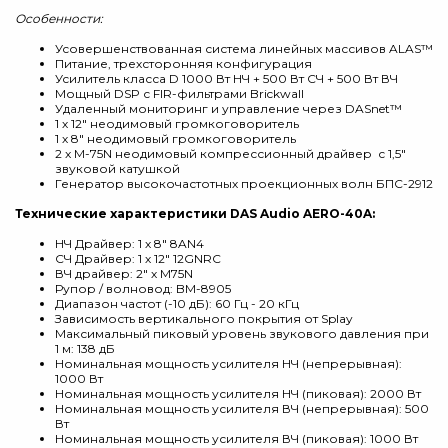
Особенности:
Усовершенствованная система линейных массивов ALAS™
Питание, трехсторонняя конфигурация
Усилитель класса D 1000 Вт НЧ + 500 Вт СЧ + 500 Вт ВЧ
Мощный DSP с FIR-фильтрами Brickwall
Удаленный мониторинг и управление через DASnet™
1 х 12″ неодимовый громкоговоритель
1 х 8″ неодимовый громкоговоритель
2 x M-75N неодимовый компрессионный драйвер с 1,5"
звуковой катушкой
Генератор высокочастотных проекционных волн БПС-2912
Технические характеристики DAS Audio AERO-40A:
НЧ Драйвер: 1 х 8″ 8AN4
СЧ Драйвер: 1 х 12″ 12GNRC
ВЧ драйвер: 2″ х M75N
Рупор / волновод: BM-8905
Диапазон частот (-10 дБ): 60 Гц - 20 кГц
Зависимость вертикального покрытия от Splay
Максимальный пиковый уровень звукового давления при
1 м: 138 дБ
Номинальная мощность усилителя НЧ (непрерывная):
1000 Вт
Номинальная мощность усилителя НЧ (пиковая): 2000 Вт
Номинальная мощность усилителя ВЧ (непрерывная): 500
Вт
Номинальная мощность усилителя ВЧ (пиковая): 1000 Вт