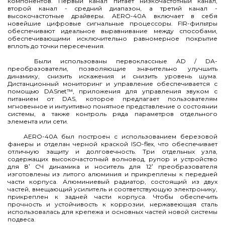
компонентов. Первый канал питает низкочастотный канал,
второй канал - средний диапазон, а третий канал -
высокочастотные драйверы. AERO-40A включает в себя
новейшие цифровые сигнальные процессоры. FIR-фильтры
обеспечивают идеальное выравнивание между способами,
обеспечивающими исключительно равномерное покрытие
вплоть до точки пересечения.
Были использованы первоклассные AD / DA-
преобразователи, позволяющие значительно улучшить
динамику, снизить искажения и снизить уровень шума.
Дистанционный мониторинг и управление обеспечивается с
помощью DASnet™, приложения для управления звуком с
питанием от DAS, которое предлагает пользователям
мгновенное и интуитивно понятное представление о состоянии
системы, а также контроль ряда параметров отдельного
элемента или сети.
AERO-40A был построен с использованием березовой
фанеры и отделан черной краской ISO-flex, что обеспечивает
отличную защиту и долговечность. Три отдельных узла,
содержащих высокочастотный волновод, рупор и устройство
для 8‛ СЧ динамика и носитель для 12‛ преобразователя
изготовлены из литого алюминия и прикреплены к передней
части корпуса. Алюминиевый радиатор, состоящий из двух
частей, вмещающий усилитель и соответствующую электронику,
прикреплен к задней части корпуса. Чтобы обеспечить
прочность и устойчивость к коррозии, нержавеющая сталь
использовалась для крепежа и основных частей новой системы
подвеса.