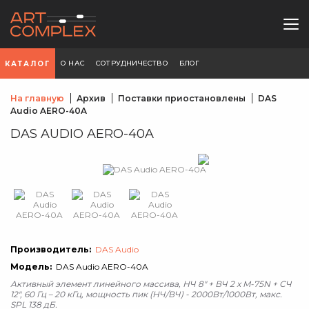
О НАС
СОТРУДНИЧЕСТВО
БЛОГ
КАТАЛОГ
На главную
Архив
Поставки приостановлены
DAS
Audio AERO-40A
DAS AUDIO AERO-40A
Производитель:
DAS Audio
Модель:
DAS Audio AERO-40A
Активный элемент линейного массива, НЧ 8" + ВЧ 2 x M-75N + СЧ
12″, 60 Гц – 20 кГц, мощность пик (НЧ/ВЧ) - 2000Вт/1000Вт, макс.
SPL 138 дБ.