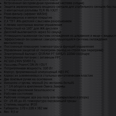
Встроенная беспроводная приемная система (опция)
Защита экранированного входного сигнала для стабильного сигнала без п
3-контактные разъемы XLR IN / OUT
Frost-фильтр (эффект WASH)
Равномерное и мягкое покрытие
2,4 "TFT ЖК-дисплей с высоким разрешением
4 легкие сенсорные кнопки управления
Оборотный на 180° для ЖК-дисплея
Дисплей выключается через 60 секунд
Усовершенствованная система охлаждения из алюминия и меди с жидкос
Эффективная бесшумная саморегулирующаяся система охлаждения
вентилятора
Постоянные показания температуры и функций управления
Управление защитой от перегрева (выход из строя при перегреве)
Электронный балласт: OSRAM PT SIRIUS 100W-Unishape
Электронное питание с активным PFC
AC100-240V 50/60 Гц
Разъемы PowerCON IN / OUT
Потребляемая мощность: 200 Вт
Корпус: формованный огнеупорный ABS PC
Каркас из алюминиевых и стальных металлических пластин
Две боковые ручки на основании
Внешняя отделка: черный (по желанию белый)
1 * 1/4 оборота крепления Омега Зажимы
1 * точка крепления безопасности
Рабочее состояние
Рабочие позиции: все (на полу или прикреплено к опоре)
От -25 45 до 45 температура окружающей среды
Степень защиты: IP20
Габариты: 170 х 226 х 362 мм
Вес: 9,5 кг