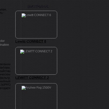
ВИТРИНА:
упен.
ть:
Lewitt CONNECT 6
омпании
прибора,
ройство
ическое
LEWITT CONNECT 2
ильтр,
инейный
150PRO
агодаря