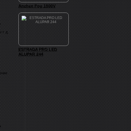
Anzhee Fog 1500V
х
т. д.
ESTRADA PRO LED
ALUPAR 244
ение
м