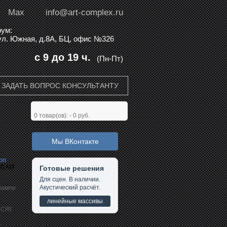
Max
info@art-complex.ru
ум:
 ул. Южная, д.8А, БЦ, офис №326
с 9 до 19 ч.
(Пн-Пт)
ЗАДАТЬ ВОПРОС КОНСУЛЬТАНТУ
0
товар(ов): -
0 руб.
Мы ВКонтакте
ion
IBEAM
Готовые решения
Для сцен. В наличии.
Акустический расчёт.
лампе
линейные массивы
,
CRI: