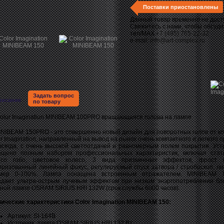
Поставки приостановлены
Данный товар временно не дост
Свяжитесь с нами, чтобы обсуди
тел/MAX
+7 (495) 765-22-32
e-mail:
info@art-complex.ru
Задать вопрос
писание
по товару
IBEAM 150PRO - это совершенно новый дизайн для поворотных голов от к
r Imagination, направленный на вывод на рынок очень компактного и легкого 
 всегда, с очень высокой светоотдачей и равномерным полем покрытия. Уст
ащено полным набором профессиональных характеристик, включая стат
есо гобо, цветовое колесо, 3 вида призменных эффектов, фрост ф
оризованный линейный фокус, регулируемый спуск затвора / стробоскоп, л
мер 0-100%. Лампа оснащена встроенным отражателем. MINIBEAM 
адает ультра-острым лучевым эффектом при низком энэргопотреблении бл
ной лампе OSRAM SIRIUS HRI 132W (срок службы 6000 часов).
нические характеристики Color Imagination MINIBEAM 150:
Артикул: SI-164В
Источник: лампа OSRAM SIRIUS HRI 132 Вт