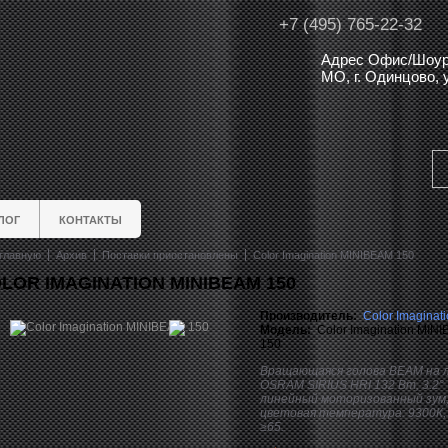
+7 (495) 765-22-32
Адрес Офис/Шоур
МО, г. Одинцово,
ЛОГ
КОНТАКТЫ
главную
Архив
Поставки приостановлены
Color Imagination MINIBEAM 150
LOR IMAGINATION MINIBEAM 150
Производитель:
Color Imaginat
Модель:
Color Imagination MIN
150
Вращающаяся голова BEAM на 
OSRAM SIRIUS HRI 132 Вт, 3.2°
линейный моторизованный зум
цветовая температура: 9300К, 
≥65.