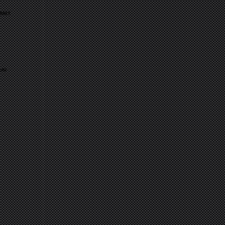
омех
тью