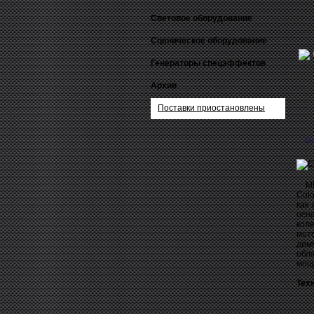
Световое оборудование
Сценическое оборудование
Генераторы спецэффектов
Архив
Поставки приостановлены
О
MIN
Colo
как
осн
кол
мот
дим
обл
мощ
Тех