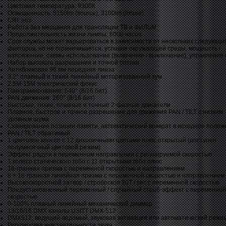
Цветовая температура: 9300К
Освещенность: 5150lm (source), 3100lm (fixture)
CRI: ≥65
Работа без мерцания для трансляции ТВ и ФИЛЬМ
Продолжительность жизни лампы: 6000 часов
Срок службы может варьироваться в зависимости от нескольких следующи
факторов, но не ограничивается: условия окружающей среды, мощность /
напряжение, схемы использования (включение / выключение), управление и 
Набор высокого разрешения и точной оптики
Антибликовая 96 мм передняя линза
3.2° плавный и тихий линейный моторизованный зум
2.5M-15M электрический фокус
Панорамирование: 540° (8/16 бит)
PAN движение: 260° (8/16 бит)
Быстрые, тихие, плавные и точные 2-фазные двигатели
Плавное, быстрое и точное разрешение для движения PAN / TILT с низким
уровнем шума
Сканирование позиции памяти, автоматический возврат в исходное полож
PAN / TILT обратимый
1 цветовое колесо с 12 дихроичными цветами плюс открытый (доступен
полумесячный цветовой режим)
Эффект радуги в переменном направлении с регулируемой скоростью
1 колесо статического гобо с 11 открытыми гобо плюс
16-гранная призма с переменной скоростью и направлением
8 + 16-гранная линейная призма с переменной скоростью и направлением
Высокоскоростной затвор / стробоскоп 20T / sec с переменной скоростью
Предустановленный переменный / случайный строб-эффект с переменной
скоростью
0-100% плавный линейный механический диммер
13/16/16 DMX каналы USITT DMX-512
DMX512, ведущий-ведомый, звуковая активация или автоматический режи
Регулировка чувствительности звука