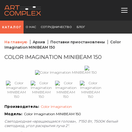
О НАС
СОТРУДНИЧЕСТВО
БЛОГ
КАТАЛОГ
На главную
Архив
Поставки приостановлены
Color
Imagination MINIBEAM 150
COLOR IMAGINATION MINIBEAM 150
Производитель:
Color Imagination
Модель:
Color Imagination MINIBEAM 150
Cветодиодная «вращающаяся голова», 1*150 Вт, 7500K белый
светодиод, угол раскрытия луча 2°.