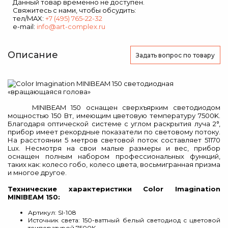
Данный товар временно не доступен.
Свяжитесь с нами, чтобы обсудить:
тел/MAX:
+7 (495) 765-22-32
e-mail:
info@art-complex.ru
Описание
Задать вопрос
по товару
M
INIBEAM 150 оснащен сверхъярким светодиодом
мощностью 150 Вт, имеющим цветовую температуру 7500K.
Благодаря
оптической системе с углом раскрытия луча
2°,
прибор
имеет рекордные показатели по световому потоку.
На расстоянии 5 метров световой поток составляет 51170
Lux
. Несмотря на свои малые размеры и вес, прибор
оснащен полным набором профессиональных функций,
таких как:
колесо
гобо, колесо цвета,
восьми
гранная призма
и многое другое.
Технические характеристики Color Imagination
MINIBEAM 150:
Артикул: SI-108
Источник света: 150-ваттный белый светодиод с цветовой
теипературой 7500K