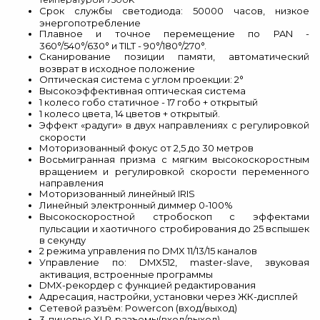
Срок службы светодиода: 50000 часов, низкое
энергопотребление
Плавное и точное перемещение по PAN -
360°/540°/630° и TILT - 90°/180°/270°.
Сканирование позиции памяти, автоматический
возврат в исходное положение
Оптическая система с углом проекции: 2°
Высокоэффективная оптическая система
1 колесо гобо статичное - 17 гобо + открытый
1 колесо цвета, 14 цветов + открытый.
Эффект «радуги» в двух направлениях с регулировкой
скорости
Моторизованный фокус от 2,5 до 30 метров
Восьмигранная призма с мягким высокоскоростным
вращением и регулировкой скорости переменного
направления
Моторизованный линейный IRIS
Линейный электронный диммер 0-100%
Высокоскоростной стробоскоп с эффектами
пульсации и хаотичного стробирования до 25 вспышек
в секунду
2 режима управления по DMX 11/13/15 каналов
Управление по: DMX512, master-slave, звуковая
активация, встроенные программы
DMX-рекордер с функцией редактирования
Адресация, настройки, установки через ЖК-дисплей
Сетевой разъём: Powercon (вход/выход)
3-пиновые XLR-разъемы(вход/выход).