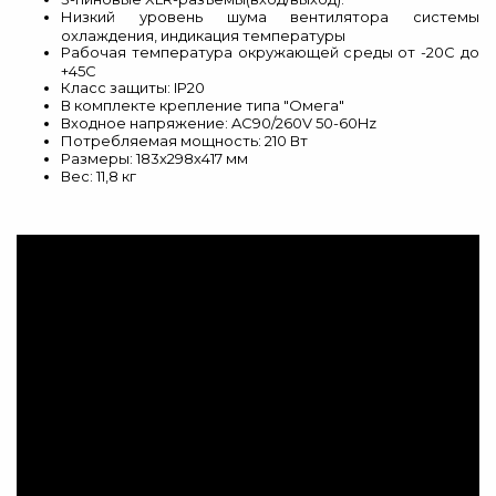
Низкий уровень шума вентилятора системы
охлаждения, индикация температуры
Рабочая температура окружающей среды от -20С до
+45С
Класс защиты: IP20
В комплекте крепление типа "Омега"
Входное напряжение: AC90/260V 50-60Hz
Потребляемая мощность: 210 Вт
Размеры: 183х298х417 мм
Вес: 11,8 кг